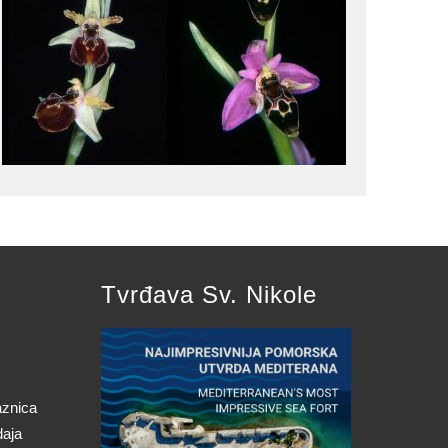
Tvrđava Sv. Nikole
aznica
daja