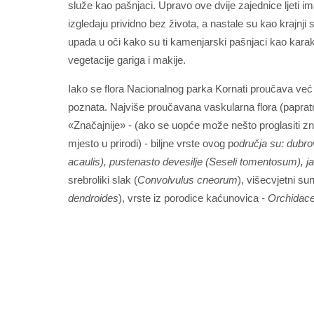
služe kao pašnjaci. Upravo ove dvije zajednice ljeti 
izgledaju prividno bez života, a nastale su kao krajnj
upada u oči kako su ti kamenjarski pašnjaci kao karak
vegetacije gariga i makije.
Iako se flora Nacionalnog parka Kornati proučava već dv
poznata. Najviše proučavana vaskularna flora (papratnj
«Značajnije» - (ako se uopće može nešto proglasiti zna
mjesto u prirodi) - biljne vrste ovog p
odručja su: dubro
acaulis), pustenasto devesilje (Seseli tomentosum), jad
srebroliki slak (
Convolvulus cneorum
), višecvjetni su
dendroides
), vrste iz porodice kaćunovica -
Orchidac