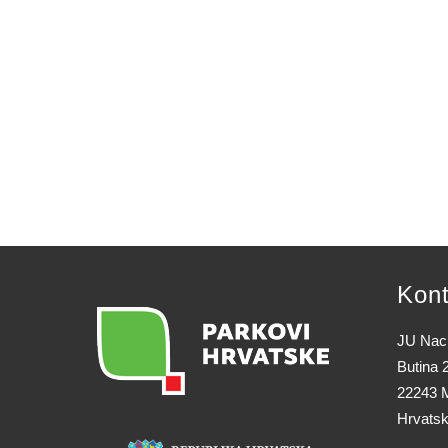
Kont
JU Naci
Butina 
22243 M
Hrvats