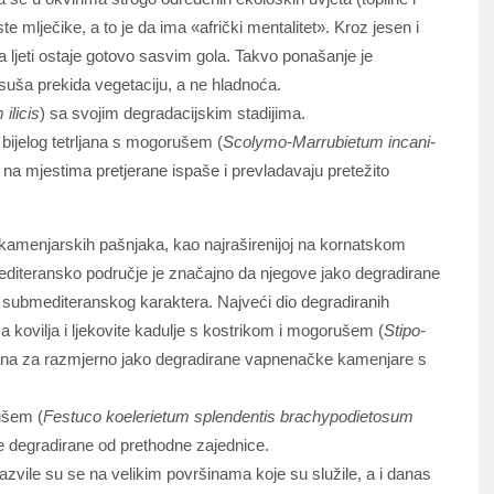
 mlječike, a to je da ima «afrički mentalitet». Kroz jesen i
 a ljeti ostaje gotovo sasvim gola. Takvo ponašanje je
e suša prekida vegetaciju, a ne hladnoća.
ilicis
) sa svojim degradacijskim stadijima.
 bijelog tetrljana s mogorušem (
Scolymo-Marrubietum incani-
 na mjestima pretjerane ispaše i prevladavaju pretežito
i kamenjarskih pašnjaka, kao najraširenijoj na kornatskom
editeransko područje je značajno da njegove jako degradirane
 submediteranskog karaktera. Najveći dio degradiranih
a kovilja i ljekovite kadulje s kostrikom i mogorušem (
Stipo-
ana za razmjerno jako degradirane vapnenačke kamenjare s
ušem (
Festuco koelerietum splendentis brachypodietosum
je degradirane od prethodne zajednice.
azvile su se na velikim površinama koje su služile, a i danas