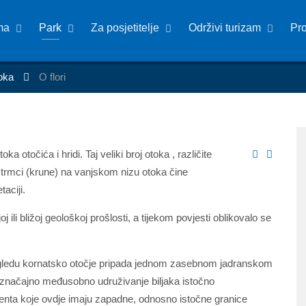
ma
Park
Za posjetitelje
Održivi turizam
Pr
toka
O flori
 otočića i hridi. Taj veliki broj otoka , različite
 strmci (krune) na vanjskom nizu otoka čine
taciji.
joj ili bližoj geološkoj prošlosti, a tijekom povjesti oblikovalo se
gledu kornatsko otočje pripada jednom zasebnom jadranskom
 značajno međusobno udruživanje biljaka istočno
nta koje ovdje imaju zapadne, odnosno istočne granice