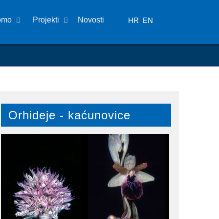
omo
Projekti
Novosti
HR
EN
Orhideje - kaćunovice