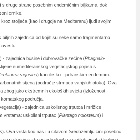
m i s druge strane posebnim endemičnim biljkama, dok
zoni crnike.
kroz stoljeća (kao i drugdje na Mediteranu) ljudi svojim
k biljnih zajednica od kojih su neke samo fragmentarno
avesti:
) - zajednica busine i dubrovačke zečine (
Phagnalo-
tijene eumediteranskog vegetacijskog pojasa s
entaurea ragusina
) kao ilirsko - jadranskim endemom.
arbonatnih stjena (područje strmaca vanjskih otoka). Ova
 zbog jako ekstremnih ekoloških uvjeta (izloženost
t kornatskog područja.
egetacija) - zajednica uskolisnog trputca i mrižice
im vrstama: uskolisni trputac (
Plantago holosteum
) i
s
). Ova vrsta kod nas i u čitavom Sredozemlju čini posebnu
 se u okvirima strogo određenih ekoloških uvjeta (topline i