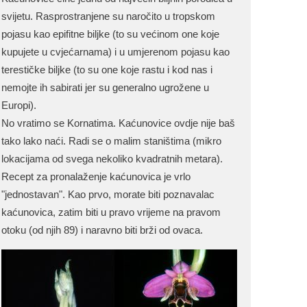
svijetu. Rasprostranjene su naročito u tropskom
pojasu kao epifitne biljke (to su većinom one koje
kupujete u cvjećarnama) i u umjerenom pojasu kao
terestičke biljke (to su one koje rastu i kod nas i
nemojte ih sabirati jer su generalno ugrožene u
Europi).
No vratimo se Kornatima. Kaćunovice ovdje nije baš
tako lako naći. Radi se o malim staništima (mikro
lokacijama od svega nekoliko kvadratnih metara).
Recept za pronalaženje kaćunovica je vrlo
"jednostavan". Kao prvo, morate biti poznavalac
kaćunovica, zatim biti u pravo vrijeme na pravom
otoku (od njih 89) i naravno biti brži od ovaca.