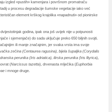
imaju izgled «pustih» kamenjara i površnom promatraču
i stadij u procesu degradacije šumske vegetacije iako već
terističan element krškog krajolika «napadnuti» od pionirske
ijestotinjak godina, ipak ona još uvijek nije u potpunosti
ače i sjemenjače) do sada uključuje preko 650 biljnih svojti.
čajnijim ili manje značajnim, jer svaka vrsta ima svoje
vačka zečina (Centaurea ragusina), bijela šupaljka (Corydalis
ranska perunika (Iris adriatica), ilirska perunika (
Iris illyrica),
novrat (
Narcissus tazetta
), drvenasta mlječika (
Euphorbia
eae
i mnoge druge.