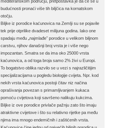
mediteranskom području, pretpostavka je da će se u
budućnosti pronaći više tih biljčica na kornatskom
otočju.
Biljke iz porodice kaćunovica na Zemlji su se pojavile
tek prije otprilike dvadeset milijuna godina. Iako one
spadaju među „najmlađe" porodice u velikom biljnom
carstvu, njihov današnji broj vrsta je i više nego
impozantan. Smatra se da ima oko 25000 vrsta
kaćunovica, a od toga broja samo 2% živi u Europi.
To bogatstvo oblika razvilo se u vezi s najrazličitijim
specijalizacijama u pogledu biologije cvijeta. Npr. kod
nekih vrsta kaćunovica postoji čitav niz načina
oprašivanja povezan s primamljivanjem kukaca
pomoću cvijetova koji savršeno nalikuju kukcima.
Biljke iz ove porodice privlače pažnju zato što imaju
atraktivne cvijetove i što su relativno rijetke pa među
njima ima mnogo endemičnih i zaštićenih vrsta.
Kaćunovice čine jednu od najvećih biljnih porodica u