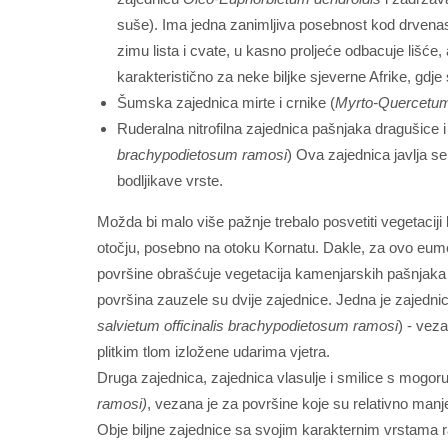
suše). Ima jedna zanimljiva posebnost kod drvenaste
zimu lista i cvate, u kasno proljeće odbacuje lišće,
karakteristično za neke biljke sjeverne Afrike, gdj
Šumska zajednica mirte i crnike (
Myrto-Quercetum 
Ruderalna nitrofilna zajednica pašnjaka dragušice i
brachypodietosum ramosi
) Ova zajednica javlja se
bodljikave vrste.
Možda bi malo više pažnje trebalo posvetiti vegetacij
otočju, posebno na otoku Kornatu. Dakle, za ovo eum
površine obrašćuje vegetacija kamenjarskih pašnjaka
površina zauzele su dvije zajednice. Jedna je zajednic
salvietum officinalis brachypodietosum ramosi
) - vez
plitkim tlom izložene udarima vjetra.
Druga zajednica, zajednica vlasulje i smilice s mogor
ramosi)
, vezana je za površine koje su relativno man
Obje biljne zajednice sa svojim karakternim vrstama r