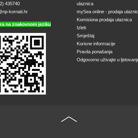
2) 435740
ulaznica
@np-kornati.hr
mySea online - prodaja ulazni
Komisiona prodaja ulaznica
ra na znakovnom jeziku
Izleti
Smještaj
Korisne informacije
Pravila ponašanja
Odgovorno uživajte u ljetovanj