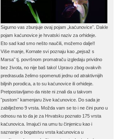
Sigurno vas zbunjuje ovaj pojam „kaćunovice". Dakle
pojam kaćunovice je hrvatski naziv za orhideje.
Eto sad kad smo nešto naučili, možemo dalje!!
Više manje, Kornate svi poznaju kao „pejsaž s
Marsa" tj. površnom promatraču izgledaju prividno
bez života, no nije baš tako! Upravo zbog ovakvih
predrasuda želimo spomenuti jednu od atraktivnijih
biljnih porodica, a to su kaćunovice ili orhideje.
Pretpostavljamo da niste ni znali da u takvom
"pustom" kamenjaru žive kaćunovice. Do sada je
zabilježeno 9 vrsta. Možda vam se to i ne čini puno u
odnosu na to da je za Hrvatsku poznato 175 vrsta
kaćunovica. Imajući na umu tu činjenicu kao i
saznanje o bogatstvu vrsta kaćunovica u