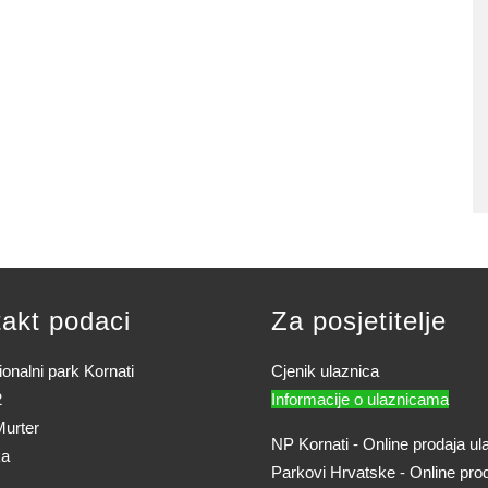
akt podaci
Za posjetitelje
onalni park Kornati
Cjenik ulaznica
2
Informacije o ulaznicama
urter
NP Kornati - Online prodaja ul
ka
Parkovi Hrvatske - Online pro