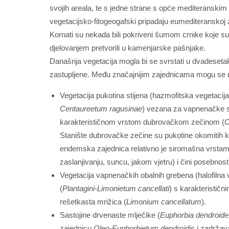
svojih areala, te s jedne strane s opće mediteranski
vegetacijsko-fitogeogafski pripadaju eumediteranskoj 
Kornati su nekada bili pokriveni šumom crnike koje su 
djelovanjem pretvorili u kamenjarske pašnjake.
Današnja vegetacija mogla bi se svrstati u dvadeseta
zastupljene. Među značajnijim zajednicama mogu se n
Vegetacija pukotina stijena (hazmofitska vegetacija
Centaureetum ragusinae
) vezana za vapnenačke s
karakterističnom vrstom dubrovačkom zečinom (
C
Stanište dubrovačke zečine su pukotine okomitih k
endemska zajednica relativno je siromašna vrstama
zaslanjivanju, suncu, jakom vjetru) i čini posebnos
Vegetacija vapnenačkih obalnih grebena (halofilna v
(
Plantagini-Limonietum cancellati
) s karakterističn
rešetkasta mrižica (
Limonium cancellatum
).
Sastojine drvenaste mlječike (
Euphorbia dendroide
zajednicu
Oleo-Euphorbietum dendroidis
i zadržava