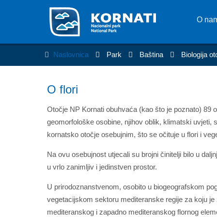
O na
Naslovnica
Park
Baština
Biologija o
O flori
Otočje NP Kornati obuhvaća (kao što je poznato) 89 otoka
geomorfološke osobine, njihov oblik, klimatski uvjeti,
kornatsko otočje osebujnim, što se očituje u flori i vege
Na ovu osebujnost utjecali su brojni činitelji bilo u daljn
u vrlo zanimljiv i jedinstven prostor.
U prirodoznanstvenom, osobito u biogeografskom po
vegetacijskom sektoru mediteranske regije za koju je
mediteranskog i zapadno mediteranskog flornog eleme