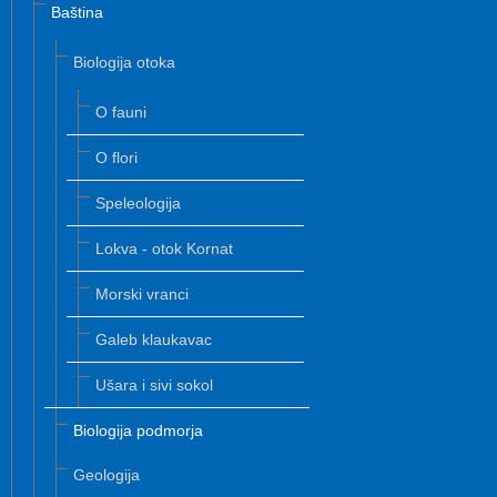
Baština
Biologija otoka
O fauni
O flori
Speleologija
Lokva - otok Kornat
Morski vranci
Galeb klaukavac
Ušara i sivi sokol
Biologija podmorja
Geologija