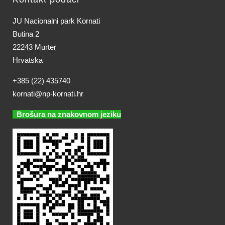
JU Nacionalni park Kornati
Butina 2
22243 Murter
Hrvatska
+385 (22) 435740
kornati@np-kornati.hr
Brošura na znakovnom jeziku