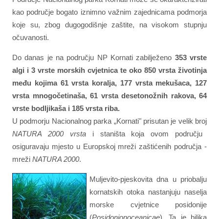
kao područje bogato iznimno važnim zajednicama podmorja
koje su, zbog dugogodišnje zaštite, na visokom stupnju
očuvanosti.
Do danas je na području NP Kornati zabilježeno
353 vrste
algi i 3 vrste morskih cvjetnica te oko 850 vrsta životinja
među kojima 61 vrsta koralja, 177 vrsta mekušaca, 127
vrsta mnogočetinaša, 61 vrsta desetonožnih rakova, 64
vrste bodljikaša i 185 vrsta riba.
U podmorju Nacionalnog parka „Kornati" prisutan je velik broj
NATURA 2000 vrsta
i staništa koja ovom području
osiguravaju mjesto u Europskoj mreži zaštićenih područja -
mreži
NATURA 2000
.
Muljevito-pjeskovita dna u priobalju
kornatskih otoka nastanjuju naselja
morske cvjetnice posidonije
(
Posidonionoceanicae
). Ta je biljka