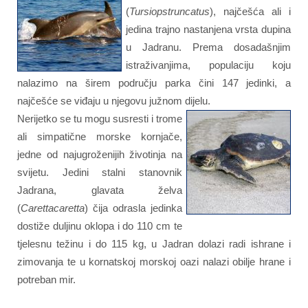
(
Tursiopstruncatus
), najčešća ali i
jedina trajno nastanjena vrsta dupina
u Jadranu. Prema dosadašnjim
istraživanjima, populaciju koju
nalazimo na širem području parka čini 147 jedinki, a
najčešće se viđaju u njegovu južnom dijelu.
Nerijetko se tu mogu susresti i trome
ali simpatične morske kornjače,
jedne od najugroženijih životinja na
svijetu. Jedini stalni stanovnik
Jadrana, glavata želva
(
Carettacaretta
) čija odrasla jedinka
dostiže duljinu oklopa i do 110 cm te
tjelesnu težinu i do 115 kg, u Jadran dolazi radi ishrane i
zimovanja te u kornatskoj morskoj oazi nalazi obilje hrane i
potreban mir.