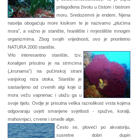
prilagođena životu u čistom i bistrom
moru. Sredozemni je endem. Njena
naselja obogaćuju more kisikom te je nazivamo „plućima
mora", a važno je stanište, hranilište i mrjestilište mnogim
organizmima. Zbog svojih vrijednosti, ovo je prioritetno
NATURA 2000 stanište.
Vrlo interesantno stanište, tzv.
koraligen
prisutno je na strmcima
(„krunama") na pučinskoj strani
vanjskog niza otoka. Stanište je
sastavljeno od crvenih algi koje iz
mora vežu vapnenac i ulažu ga u
svoje tijelo. Ovdje je prisutna velika raznolikost vrsta kojima
odgovaraju uvjeti smanjene svjetlosti - spužve, koralji,
mahovnjaci, crvene i smeđe alge.
Često se, ploveći po akvatoriju,
susretne dobri dupin