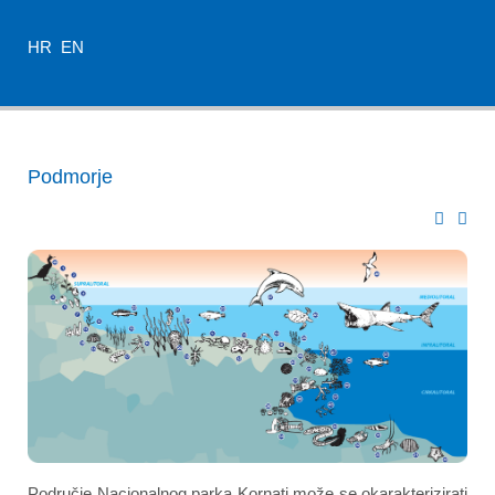
HR
EN
Podmorje
Područje Nacionalnog parka Kornati može se okarakterizirati