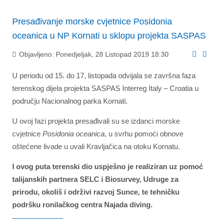
Presađivanje morske cvjetnice Posidonia
oceanica u NP Kornati u sklopu projekta SASPAS
Objavljeno: Ponedjeljak, 28 Listopad 2019 18:30
U periodu od 15. do 17, listopada odvijala se završna faza
terenskog dijela projekta SASPAS Interreg Italy – Croatia u
području Nacionalnog parka Kornati.
U ovoj fazi projekta presađivali su se izdanci morske
cvjetnice
Posidonia oceanica
, u svrhu pomoći obnove
oštećene livade u uvali Kravljačica na otoku Kornatu.
I ovog puta terenski dio uspješno je realiziran uz pomoć
talijanskih partnera SELC i Biosurvey, Udruge za
prirodu, okoliš i održivi razvoj Sunce, te tehničku
podršku ronilačkog centra Najada diving.