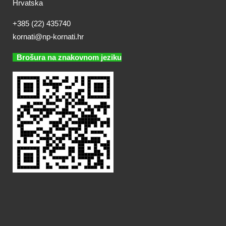
Hrvatska
+385 (22) 435740
kornati@np-kornati.hr
Brošura na znakovnom jeziku