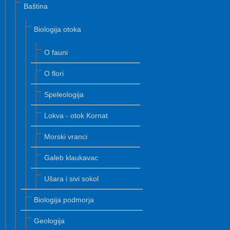
Baština
Biologija otoka
O fauni
O flori
Speleologija
Lokva - otok Kornat
Morski vranci
Galeb klaukavac
Ušara i sivi sokol
Biologija podmorja
Geologija