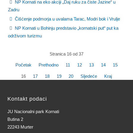
NP Kornati na eko akciji „Daj ruku za čiste Jazine“ u
Zadru
Čišćenje podmorja u uvalama Tarac, Modri bok i Vrulje
NP Kornati u Bohinju predstavio „kornatski put“ put ka
održivom turizmu
Stranica 16 od 37
Početak
Prethodno
11
12
13
14
15
16
17
18
19
20
Sljedeće
Kraj
Kontakt podaci
JU Nacionalni park Kornati
Butina 2
22243 Murter