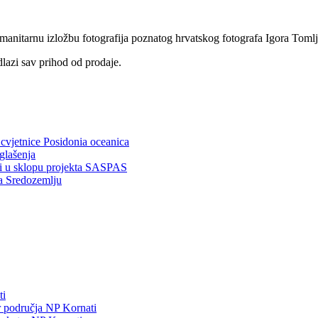
humanitarnu izložbu fotografija poznatog hrvatskog fotografa Igor
lazi sav prihod od prodaje.
vjetnice Posidonia oceanica
glašenja
ti u sklopu projekta SASPAS
na Sredozemlju
ti
ar područja NP Kornati