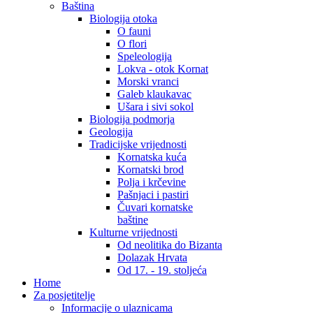
Baština
Biologija otoka
O fauni
O flori
Speleologija
Lokva - otok Kornat
Morski vranci
Galeb klaukavac
Ušara i sivi sokol
Biologija podmorja
Geologija
Tradicijske vrijednosti
Kornatska kuća
Kornatski brod
Polja i krčevine
Pašnjaci i pastiri
Čuvari kornatske
baštine
Kulturne vrijednosti
Od neolitika do Bizanta
Dolazak Hrvata
Od 17. - 19. stoljeća
Home
Za posjetitelje
Informacije o ulaznicama