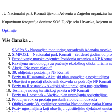
JU Nacionalni park Kornati tijekom Adventa u Zagrebu organizira 
Kupovinom fotografija donirate SOS Dječje selo Hrvatska, kojemu od
Opširnije...
Više članaka ...
SASPAS - Napravljen monitoring presađenih izdanaka morske c
SIMPOZIJ - Nacionalni park Kornati – četrdeset godina od pro
Presađivanje morske cvjetnice Posidonia oceanica u NP Korna
Razvijena metodologija za praćenje ekološkog otiska turizma 
Akcija "No more plastic"
39. obljetnica postojanja NP Kornati
Poziv na III sastanak - Akcijski plan upravljanja posjetiteljima
Obavijest o prodaji ribolovnih dozvola za područje NP Kornati
Poziv na II sastanak - Akcijski plan upravljanja posjetiteljima
Testiranje novog turističkog paketa u NP Kornati
Poziv na I. sastanak - Akcijski plan upravljanja posjetiteljima
Produljen rok za prodaju posebnih ribolovnih dozvola
Obilježavanje 38. godišnjice osnutka Nacionalnog parka Korna
Poziv ugostiteljima koji obavljaju ugostiteljsku djelatnost unut