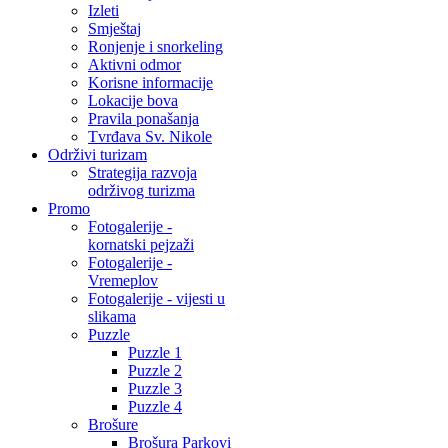
Izleti
Smještaj
Ronjenje i snorkeling
Aktivni odmor
Korisne informacije
Lokacije bova
Pravila ponašanja
Tvrđava Sv. Nikole
Održivi turizam
Strategija razvoja
održivog turizma
Promo
Fotogalerije -
kornatski pejzaži
Fotogalerije -
Vremeplov
Fotogalerije - vijesti u
slikama
Puzzle
Puzzle 1
Puzzle 2
Puzzle 3
Puzzle 4
Brošure
Brošura Parkovi