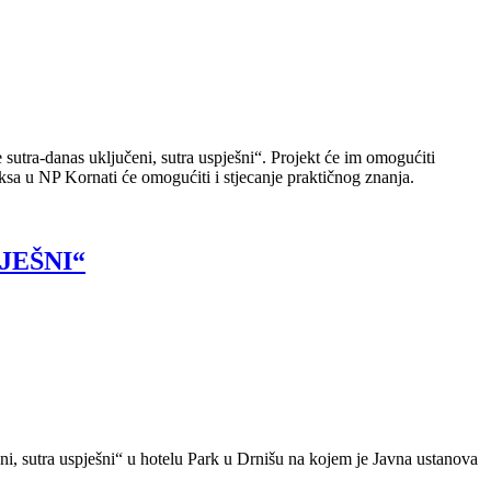
sutra-danas uključeni, sutra uspješni“. Projekt će im omogućiti
aksa u NP Kornati će omogućiti i stjecanje praktičnog znanja.
PJEŠNI“
eni, sutra uspješni“ u hotelu Park u Drnišu na kojem je Javna ustanova