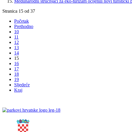
Međunarodni stručnjaci za eko-turizam ocijenili novi turistički
Stranica 15 od 37
Početak
Prethodno
10
11
12
13
14
15
16
17
18
19
Sljedeće
Kraj