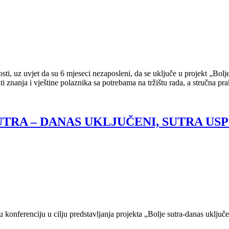
, uz uvjet da su 6 mjeseci nezaposleni, da se uključe u projekt „Bolje 
ti znanja i vještine polaznika sa potrebama na tržištu rada, a stručna pr
E SUTRA – DANAS UKLJUČENI, SUTRA US
u konferenciju u cilju predstavljanja projekta „Bolje sutra-danas uključ