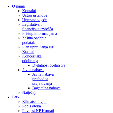
O nama
Kontakti
Ustroj ustanove
Upravno vijeće
Legislativa i
financijska izvješća
Pristup informacijama
Zaštita osobnih
podataka
Plan upravljanja NP
Kornati
Koncesijska
odobrenja
Djelatnost pčelarstva
Javna nabava
Javna nabava -
prethodna
savjetovanja
Bagatelna nabava
Natječaji
Park
Klimatski uvjeti
Popis otoka
Povijest NP Kornati