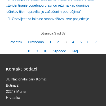
„Evidentiranje posebnog pravnog režima kao doprinos
učinkovitijem upravljanju zaštićenim područjima“
Obavijest za lokalno stanovništvo i sve posjetitelje
Stranica 3 od 37
Početak
Prethodno
1
2
3
4
5
6
7
8
9
10
Sljedeće
Kraj
Kontakt podaci
JU Nacionalni park Kornati
Butina 2
22243 Murter
Hrvatska