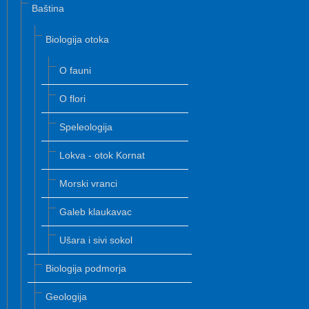
Baština
Biologija otoka
O fauni
O flori
Speleologija
Lokva - otok Kornat
Morski vranci
Galeb klaukavac
Ušara i sivi sokol
Biologija podmorja
Geologija