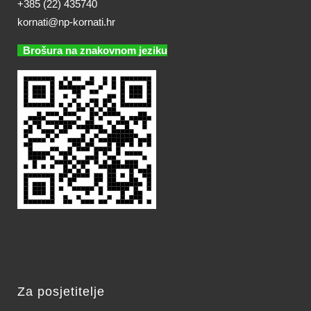
+385 (22) 435740
kornati@np-kornati.hr
Brošura na znakovnom jeziku
Za posjetitelje