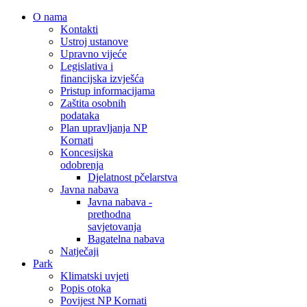
O nama
Kontakti
Ustroj ustanove
Upravno vijeće
Legislativa i
financijska izvješća
Pristup informacijama
Zaštita osobnih
podataka
Plan upravljanja NP
Kornati
Koncesijska
odobrenja
Djelatnost pčelarstva
Javna nabava
Javna nabava -
prethodna
savjetovanja
Bagatelna nabava
Natječaji
Park
Klimatski uvjeti
Popis otoka
Povijest NP Kornati