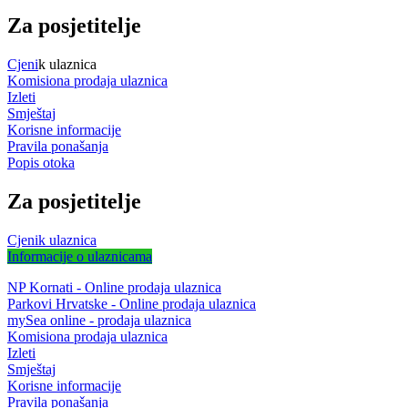
Za posjetitelje
Cjeni
k ulaznica
Komisiona prodaja ulaznica
Izleti
Smještaj
Korisne informacije
Pravila ponašanja
Popis otoka
Za posjetitelje
Cjenik ulaznica
Informacije o ulaznicama
NP Kornati - Online prodaja ulaznica
Parkovi Hrvatske - Online prodaja ulaznica
mySea online - prodaja ulaznica
Komisiona prodaja ulaznica
Izleti
Smještaj
Korisne informacije
Pravila ponašanja