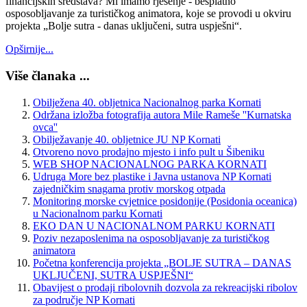
financijskih sredstava? Mi imamo rješenje - besplatno
osposobljavanje za turističkog animatora, koje se provodi u okviru
projekta „Bolje sutra - danas uključeni, sutra uspješni“.
Opširnije...
Više članaka ...
Obilježena 40. obljetnica Nacionalnog parka Kornati
Održana izložba fotografija autora Mile Rameše ''Kurnatska
ovca''
Obilježavanje 40. obljetnice JU NP Kornati
Otvoreno novo prodajno mjesto i info pult u Šibeniku
WEB SHOP NACIONALNOG PARKA KORNATI
Udruga More bez plastike i Javna ustanova NP Kornati
zajedničkim snagama protiv morskog otpada
Monitoring morske cvjetnice posidonije (Posidonia oceanica)
u Nacionalnom parku Kornati
EKO DAN U NACIONALNOM PARKU KORNATI
Poziv nezaposlenima na osposobljavanje za turističkog
animatora
Početna konferencija projekta „BOLJE SUTRA – DANAS
UKLJUČENI, SUTRA USPJEŠNI“
Obavijest o prodaji ribolovnih dozvola za rekreacijski ribolov
za područje NP Kornati