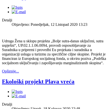
Detalji
Objavljeno: Ponedjeljak, 12 Listopad 2020 13:23
Udruga Žena u sklopu projekta „Bolje sutra-danas uključeni, sutra
uspješni“, UP.02.1.1.06.0094, provodi osposobljavanje za
Suradnika u pripremi i provedbi Eu projekata i suradnika u
organizaciji usluga u turizmu za specifične ciljne skupine. Projekt je
financiran iz Europskog socijalnog fonda, u okviru poziva „Podrška
socijalnom uključivanju i zapošljavanju marginaliziranih skupina“.
Opširnije...
Ekološki projekt Plava vreća
Detalji
Objavljeno: Utorak, 18 Kolovoz 2020 22:48