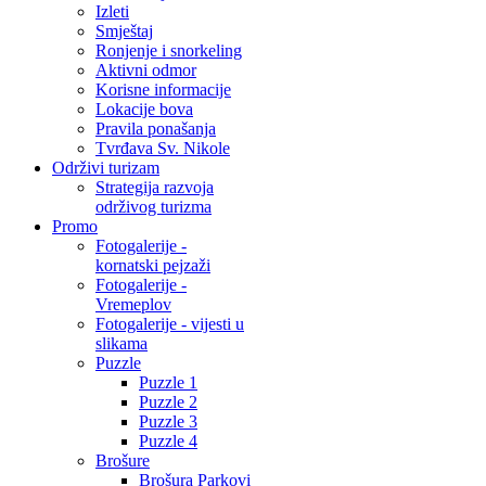
Izleti
Smještaj
Ronjenje i snorkeling
Aktivni odmor
Korisne informacije
Lokacije bova
Pravila ponašanja
Tvrđava Sv. Nikole
Održivi turizam
Strategija razvoja
održivog turizma
Promo
Fotogalerije -
kornatski pejzaži
Fotogalerije -
Vremeplov
Fotogalerije - vijesti u
slikama
Puzzle
Puzzle 1
Puzzle 2
Puzzle 3
Puzzle 4
Brošure
Brošura Parkovi