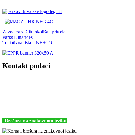
Zavod za zaštitu okoliša i prirode
Parks Dinarides
Tentativna lista UNESCO
Kontakt podaci
JU Nacionalni park Kornati
Butina 2
22243 Murter
Hrvatska
+385 (22) 435740
kornati@np-kornati.hr
Brošura na znakovnom jeziku