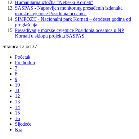
Humanitarna izložba "Nebeski Kornati"
SASPAS - Napravljen monitoring presađenih izdanaka
morske cvjetnice Posidonia oceanica
SIMPOZIJ - Nacionalni park Kornati – četrdeset godina od
proglašenja
Presađivanje morske cvjetnice Posidonia oceanica u NP
Kornati u sklopu projekta SASPAS
Stranica 12 od 37
Početak
Prethodno
7
8
9
10
11
12
13
14
15
16
Sljedeće
Kraj