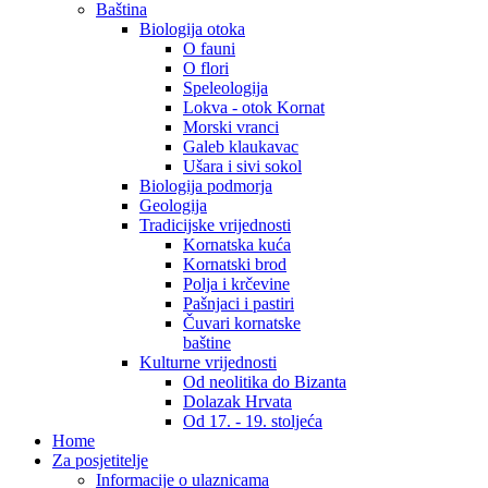
Baština
Biologija otoka
O fauni
O flori
Speleologija
Lokva - otok Kornat
Morski vranci
Galeb klaukavac
Ušara i sivi sokol
Biologija podmorja
Geologija
Tradicijske vrijednosti
Kornatska kuća
Kornatski brod
Polja i krčevine
Pašnjaci i pastiri
Čuvari kornatske
baštine
Kulturne vrijednosti
Od neolitika do Bizanta
Dolazak Hrvata
Od 17. - 19. stoljeća
Home
Za posjetitelje
Informacije o ulaznicama