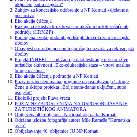
uključeni, sutra uspješni“
Zahtjev za koncesijsko odobrenje u NP Kornati - djelatnost
pčelarstvo
Eko akcija čiščenja
Razmjena iskustva kroz hrvatsku mrežu morskih zaštićenih
područja (HRMZP)
Popunjena kvota prodanih godišnjih dozvola za rekreacijski
ribolov
Obavijest o prodaji posebnih godišnjih dozvola za rekreacijski
ribolov
Projekt INHERIT – održano je pilot testiranje prve održive
turističke aktivnosti „Eko-edukacijska staza – vrtovi maslina,
branje maslina"
Eko akcija čiščenja podmorja u NP Kornati
Poziv nezaposlenima na programe osposobljavanja Udruge
Žena u sklopu projekta „Bolje sutra-danas uključeni, sutra
uspješni“
Ekološki projekt Plava vreća
POZIV NEZAPOSLENIMA NA OSPOSOBLJAVANJE
ZA TURISTIČKOG ANIMATORA
Obilježena 40. obljetnica Nacionalnog parka Kornati
Održana izložba fotografija autora Mile Rameše ''Kurnatska
ovca''
Obilježavanje 40. obljetnice JU NP Kornati