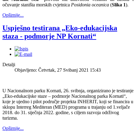
očuvanje staništa morskih cvjetnica
Posidonia oceanica
(
Slika 1
).
Opširnije...
Uspješno testirana „Eko-edukacijska
staza - podmorje NP Kornati“
Detalji
Objavljeno: Četvrtak, 27 Svibanj 2021 15:43
U Nacionalnom parku Kornati, 26. svibnja, organizirano je testiranje
„Eko-edukacijske staze – podmorje Nacionalnog parka Kornati“,
koje je ujedno i pilot područje projekta INHERIT, koji se financira u
sklopu Interreg Mediteran (MED) programa u trajanju od 1.veljače
2018. do 31. siječnja 2022. godine, s ciljem razvoja održivog
turizma.
Opširnije...