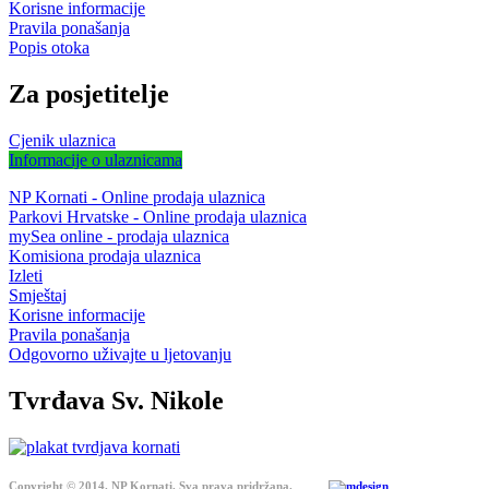
Korisne informacije
Pravila ponašanja
Popis otoka
Za posjetitelje
Cjenik ulaznica
Informacije o ulaznicama
NP Kornati - Online prodaja ulaznica
Parkovi Hrvatske - Online prodaja ulaznica
mySea online - prodaja ulaznica
Komisiona prodaja ulaznica
Izleti
Smještaj
Korisne informacije
Pravila ponašanja
Odgovorno uživajte u ljetovanju
Tvrđava Sv. Nikole
Copyright © 2014. NP Kornati. Sva prava pridržana.