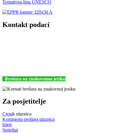
Tentativna lista UNESCO
Kontakt podaci
JU Nacionalni park Kornati
Butina 2
22243 Murter
Hrvatska
+385 (22) 435740
kornati@np-kornati.hr
Brošura na znakovnom jeziku
Za posjetitelje
Cjeni
k ulaznica
Komisiona prodaja ulaznica
Izleti
Smještaj