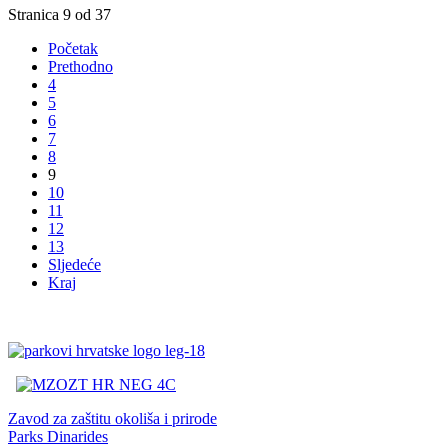
Stranica 9 od 37
Početak
Prethodno
4
5
6
7
8
9
10
11
12
13
Sljedeće
Kraj
Zavod za zaštitu okoliša i prirode
Parks Dinarides