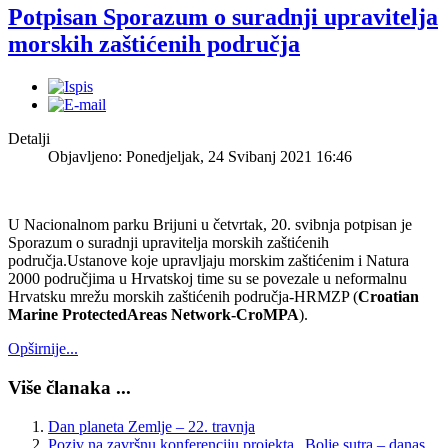
Potpisan Sporazum o suradnji upravitelja
morskih zaštićenih područja
Detalji
Objavljeno: Ponedjeljak, 24 Svibanj 2021 16:46
U Nacionalnom parku Brijuni u četvrtak, 20. svibnja potpisan je
Sporazum o suradnji upravitelja morskih zaštićenih
područja.Ustanove koje upravljaju morskim zaštićenim i Natura
2000 područjima u Hrvatskoj time su se povezale u neformalnu
Hrvatsku mrežu morskih zaštićenih područja-HRMZP (
Croatian
Marine ProtectedAreas Network-CroMPA
).
Opširnije...
Više članaka ...
Dan planeta Zemlje – 22. travnja
Poziv na završnu konferenciju projekta „Bolje sutra – danas