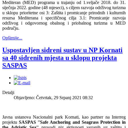
Mediteran (MED) programa u trajanju od 1.veljače 2018. do 31.
siječnja 2022. godine (48 mjeseci), s ciljem razvoja održivog turizma
u sklopu prioritetne osi 3: Zaštita i promicanje prirodnih i kulturnih
resursa Mediterana i specifičnog cilja 3.1: Promicanje razvoja
održivog i odgovornog obalnog i priobalnog turizma u MED
području.
Opširnije...
Uspostavljen sidreni sustav u NP Kornati
sa 40 sidrenih mjesta u sklopu projekta
SASPAS
Detalji
Objavljeno: Četvrtak, 29 Srpanj 2021 08:32
Javna ustanova Nacionalni park Kornati, kao partner na Interreg
projektu
SASPAS ''Safe Anchoring and Seagrass Protection in
the Adriatic Sea''
provodi niz aktivnosti vezanih uz zaštitu i