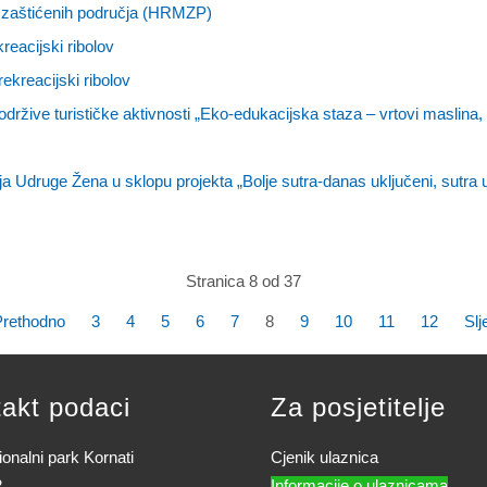
 zaštićenih područja (HRMZP)
eacijski ribolov
ekreacijski ribolov
održive turističke aktivnosti „Eko-edukacijska staza – vrtovi maslina,
Udruge Žena u sklopu projekta „Bolje sutra-danas uključeni, sutra u
Stranica 8 od 37
Prethodno
3
4
5
6
7
8
9
10
11
12
Slj
akt podaci
Za posjetitelje
onalni park Kornati
Cjenik ulaznica
2
Informacije o ulaznicama