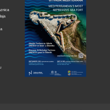
aznica
daja
ca
u