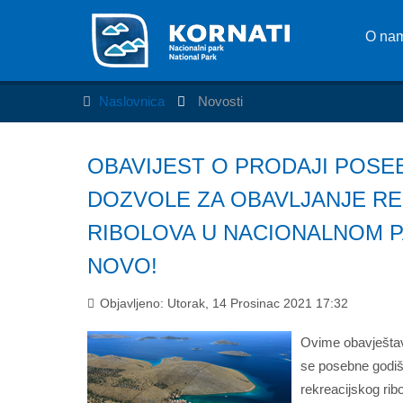
O na
Naslovnica
Novosti
OBAVIJEST O PRODAJI POSE
DOZVOLE ZA OBAVLJANJE R
RIBOLOVA U NACIONALNOM P
NOVO!
Objavljeno: Utorak, 14 Prosinac 2021 17:32
Ovime obavještav
se posebne godiš
rekreacijskog ribo