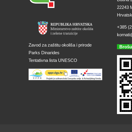
22243 M
Hrvats
+385 (2
kornati
Zavod za zaštitu okoliša i prirode
Brošu
Parks Dinarides
Tentativna lista UNESCO