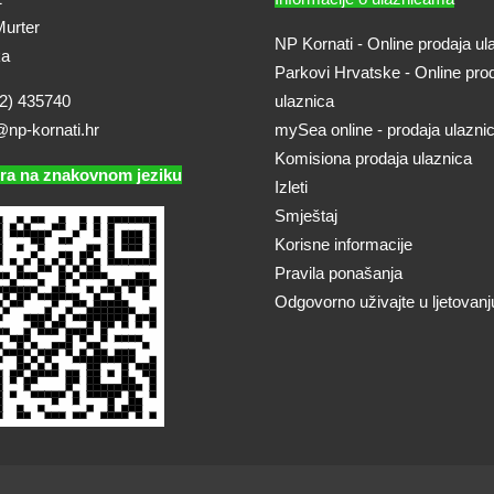
urter
NP Kornati - Online prodaja ul
ka
Parkovi Hrvatske - Online pro
2) 435740
ulaznica
@np-kornati.hr
mySea online - prodaja ulazni
Komisiona prodaja ulaznica
ra na znakovnom jeziku
Izleti
Smještaj
Korisne informacije
Pravila ponašanja
Odgovorno uživajte u ljetovanj