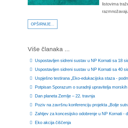
listovima traž
razmnožavaju
OPŠIRNIJE...
Više članaka ...
Uspostavljen sidreni sustav u NP Kornati sa 18 s
Uspostavljen sidreni sustav u NP Kornati sa 40 s
Uspješno testirana „Eko-edukacijska staza - podm
Potpisan Sporazum o suradnji upravitelja morskih 
Dan planeta Zemlje – 22. travnja
Poziv na završnu konferenciju projekta „Bolje sutra
Zahtjev za koncesijsko odobrenje u NP Kornati - d
Eko akcija čiščenja