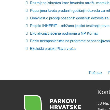
Razmjena iskustva kroz hrvatsku mrežu morskih
Popunjena kvota prodanih godišnjih dozvola za rekr
Obavijest o prodaji posebnih godišnjih dozvola za r
Projekt INHERIT – održano je pilot testiranje prve 
Eko akcija čiščenja podmorja u NP Kornati
Poziv nezaposlenima na programe osposobljavanja 
Ekološki projekt Plava vreća
Početak
Kont
JU Naci
Butina 