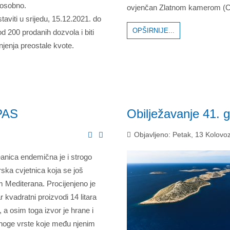
 osobno.
ovjenčan Zlatnom kamerom (C
taviti u srijedu, 15.12.2021. do
OPŠIRNIJE...
d 200 prodanih dozvola i biti
njenja preostale kvote.
SPAS
Obilježavanje 41. 
Objavljeno: Petak, 13 Kolovo
anica endemična je i strogo
ska cvjetnica koja se još
Mediterana. Procijenjeno je
 kvadratni proizvodi 14 litara
 a osim toga izvor je hrane i
noge vrste koje među njenim