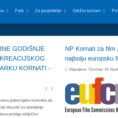
ma
Park
Za posjetitelje
Održivi turizam
Pr
BNE GODIŠNJE
NP Kornati za film 
EKREACIJSKOG
najbolju europsku f
ARKU KORNATI -
Objavljeno: Četvrtak, 25 Stu
amo potencijalne korisnike da
nje dozvole za obavljanje
lova prodaju isključivo