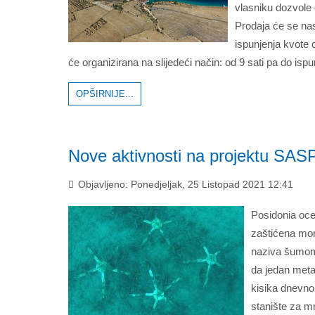
vlasniku dozvole
Prodaja će se nas
ispunjenja kvote o
će organizirana na slijedeći način: od 9 sati pa do ispu
OPŠIRNIJE...
Nove aktivnosti na projektu SA
Objavljeno: Ponedjeljak, 25 Listopad 2021 12:41
Posidonia oce
zaštićena mor
naziva šumom 
da jedan metar
kisika dnevno,
stanište za m