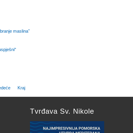
 branje maslina"
spješni“
edeće
Kraj
Tvrđava Sv. Nikole