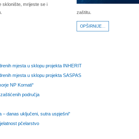
e sklonište, mrijeste se i
.
zaštitu.
OPŠIRNIJE...
idrenih mjesta u sklopu projekta INHERIT
idrenih mjesta u sklopu projekta SASPAS
orje NP Kornati“
zaštićenih područja
 – danas uključeni, sutra uspješni“
jelatnost pčelarstvo