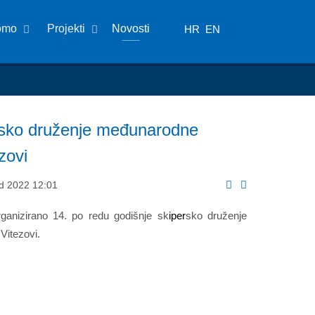
omo
Projekti
Novosti
HR
EN
ersko druženje međunarodne
zovi
ad 2022 12:01
ganizirano 14. po redu godišnje sk
iper
sko druženje
Vitezovi.