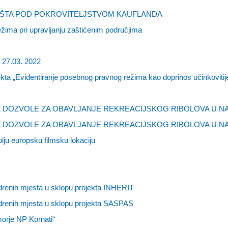
RIŠTA POD POKROVITELJSTVOM KAUFLANDA
žima pri upravljanju zaštićenim područjima
 27.03. 2022
jekta „Evidentiranje posebnog pravnog režima kao doprinos učinkoviti
 DOZVOLE ZA OBAVLJANJE REKREACIJSKOG RIBOLOVA U 
 DOZVOLE ZA OBAVLJANJE REKREACIJSKOG RIBOLOVA U N
olju europsku filmsku lokaciju
idrenih mjesta u sklopu projekta INHERIT
idrenih mjesta u sklopu projekta SASPAS
orje NP Kornati“