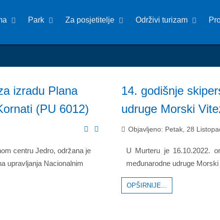
ma
Park
Za posjetitelje
Održivi turizam
Pr
za izradu Plana
14. godišnje skip
Kornati (PU 6012)
udruge Morski Vite
Objavljeno: Petak, 28 Listop
nom centru Jedro, održana je
U Murteru je 16.10.2022. or
na upravljanja Nacionalnim
međunarodne udruge Morski 
OPŠIRNIJE...