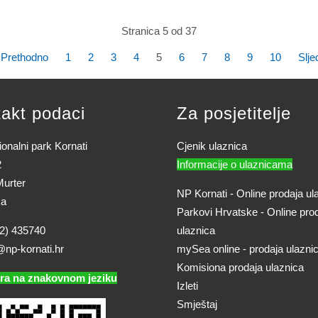
Stranica 5 od 37
Prethodno
1
2
3
4
5
6
7
8
9
10
Slje
akt podaci
Za posjetitelje
onalni park Kornati
Cjenik ulaznica
2
Informacije o ulaznicama
urter
NP Kornati - Online prodaja ul
ka
Parkovi Hrvatske - Online pro
2) 435740
ulaznica
@np-kornati.hr
mySea online - prodaja ulazni
Komisiona prodaja ulaznica
ra na znakovnom jeziku
Izleti
Smještaj