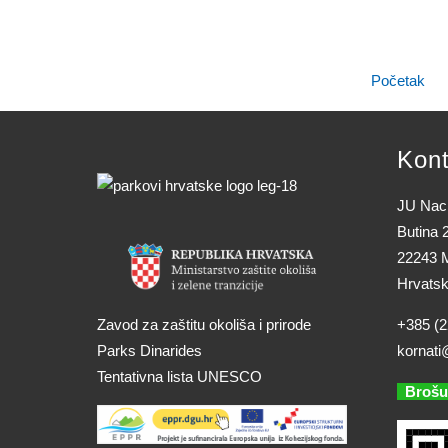
Početak
Kont
JU Naci
Butina 
22243 M
Hrvats
Zavod za zaštitu okoliša i prirode
+385 (2
Parks Dinarides
kornati
Tentativna lista UNESCO
Brošu