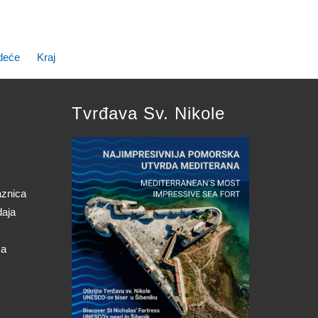
deće
Kraj
Tvrđava Sv. Nikole
aznica
daja
ca