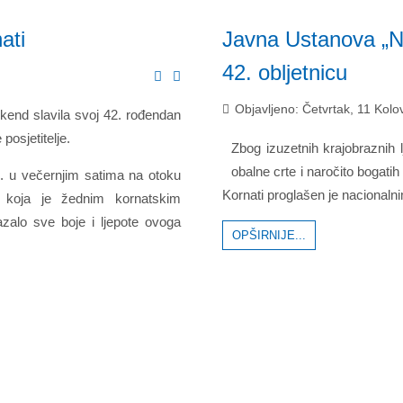
ati
Javna Ustanova „Na
42. obljetnicu
Objavljeno: Četvrtak, 11 Kol
ikend slavila svoj 42. rođendan
posjetitelje.
Zbog izuzetnih krajobraznih l
obalne crte i naročito bogat
2. u večernjim satima na otoku
Kornati proglašen je nacionalni
 koja je žednim kornatskim
zalo sve boje i ljepote ovoga
OPŠIRNIJE...