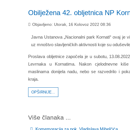
Obilježena 42. obljetnica NP Korn
Objavljeno: Utorak, 16 Kolovoz 2022 08:36
Javna Ustanova „Nacionalni park Kornati“ ovaj je v
uz mnoštvo slavljeničkih aktivnosti koje su oduševile 
Proslava obljetnice započela je u subotu, 13.08.202
Levrnaka u Kornatima. Nakon cjelodnevne kiše
maslinama donijela nadu, nebo se razvedrilo i poka
kraja.
OPŠIRNIJE...
Više članaka ...
Komemoracija za pok. Vladislava Mihelčića