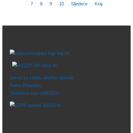
7
8
9
10
Sljedeće
Kraj
Zavod za zaštitu okoliša i prirode
Parks Dinarides
Tentativna lista UNESCO