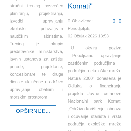
Kornati''
stručni trening posvećen
planiranju, projektiranju,
izvedbi i upravljanju
Objavljeno:
ekološki prihvatljivim
Ponedjeljak,
nautičkim sidrištima.
02 Ožujak 2026 13:53
Trening je okupio
U okviru poziva
predstavnike ministarstva,
„Poboljšano upravljanje
javnih ustanova za zaštitu
zaštićenim područjima i
prirode, projektante,
područjima ekološke mreže
koncesionare te druge
Natura 2000“ donesena je
dionike uključene u održivo
Odluka o financiranju
upravljanje obalnim i
projekta Javne ustanove
morskim prostorom.
Nacionalni park Kornati
„Održivo korištenje, obnova
OPŠIRNIJE...
i očuvanje staništa i vrsta
područja ekološke mreže