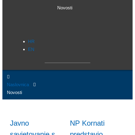
Novosti
HR
EN
Naslovnica
Novosti
Javno
NP Kornati
savjetovanje s
predstavio