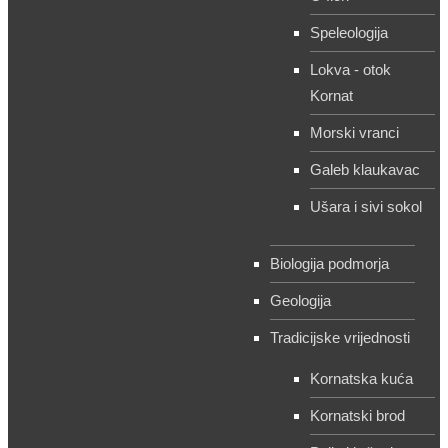
Speleologija
Lokva - otok
Kornat
Morski vranci
Galeb klaukavac
Ušara i sivi sokol
Biologija podmorja
Geologija
Tradicijske vrijednosti
Kornatska kuća
Kornatski brod