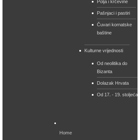
Polja i krčevine
Pašnjaci i pastiri
Čuvari kornatske
baštine
Kulturne vrijednosti
Od neolitika do
Bizanta
Dolazak Hrvata
Od 17. - 19. stoljeća
Home