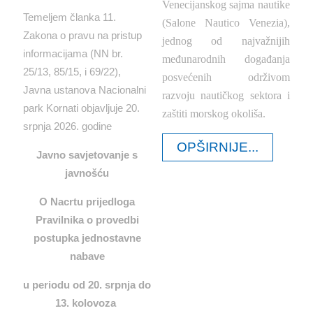
Venecijanskog sajma nautike
Temeljem članka 11.
(Salone Nautico Venezia),
Zakona o pravu na pristup
jednog od najvažnijih
informacijama (NN br.
međunarodnih događanja
25/13, 85/15, i 69/22),
posvećenih održivom
Javna ustanova Nacionalni
razvoju nautičkog sektora i
park Kornati objavljuje 20.
zaštiti morskog okoliša.
srpnja 2026. godine
OPŠIRNIJE...
Javno savjetovanje s
javnošću
O Nacrtu prijedloga
Pravilnika o provedbi
postupka jednostavne
nabave
u periodu od 20. srpnja do
13. kolovoza