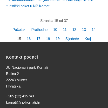
turistički paket u NP Kornati
Stranica 15 od 37
Početak
Prethodno
10
11
12
13
14
15
16
17
18
19
Sljedeće
Kraj
Kontakt podaci
JU Nacionalni park Kornati
Butina 2
22243 Murter
Hrvatska
+385 (22) 435740
kornati@np-kornati.hr