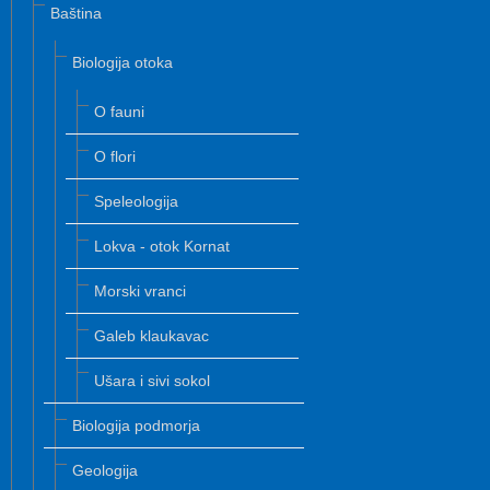
Baština
Biologija otoka
O fauni
O flori
Speleologija
Lokva - otok Kornat
Morski vranci
Galeb klaukavac
Ušara i sivi sokol
Biologija podmorja
Geologija