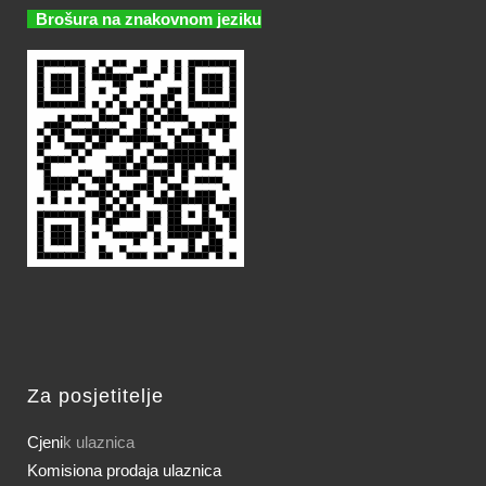
Brošura na znakovnom jeziku
Za posjetitelje
Cjeni
k ulaznica
Komisiona prodaja ulaznica