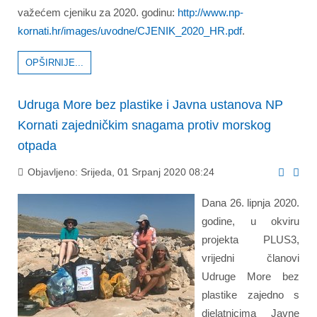
važećem cjeniku za 2020. godinu:
http://www.np-
kornati.hr/images/uvodne/CJENIK_2020_HR.pdf
.
OPŠIRNIJE...
Udruga More bez plastike i Javna ustanova NP
Kornati zajedničkim snagama protiv morskog
otpada
Objavljeno: Srijeda, 01 Srpanj 2020 08:24
Dana 26. lipnja 2020.
godine, u okviru
projekta PLUS3,
vrijedni članovi
Udruge More bez
plastike zajedno s
djelatnicima Javne