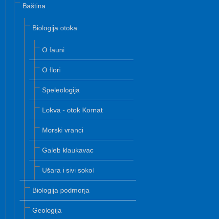
Baština
Biologija otoka
O fauni
O flori
Speleologija
Lokva - otok Kornat
Morski vranci
Galeb klaukavac
Ušara i sivi sokol
Biologija podmorja
Geologija