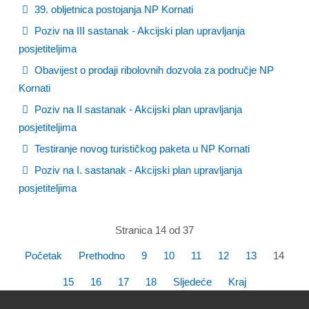
39. obljetnica postojanja NP Kornati
Poziv na III sastanak - Akcijski plan upravljanja
posjetiteljima
Obavijest o prodaji ribolovnih dozvola za područje NP
Kornati
Poziv na II sastanak - Akcijski plan upravljanja
posjetiteljima
Testiranje novog turističkog paketa u NP Kornati
Poziv na I. sastanak - Akcijski plan upravljanja
posjetiteljima
Stranica 14 od 37
Početak
Prethodno
9
10
11
12
13
14
15
16
17
18
Sljedeće
Kraj