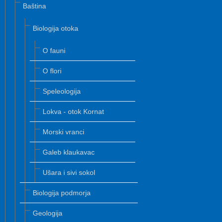
Baština
Biologija otoka
O fauni
O flori
Speleologija
Lokva - otok Kornat
Morski vranci
Galeb klaukavac
Ušara i sivi sokol
Biologija podmorja
Geologija