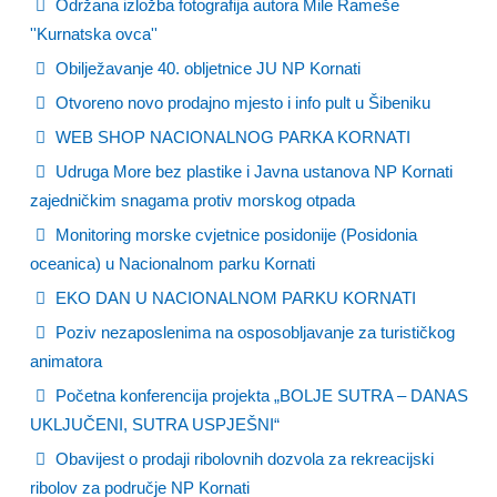
Održana izložba fotografija autora Mile Rameše
''Kurnatska ovca''
Obilježavanje 40. obljetnice JU NP Kornati
Otvoreno novo prodajno mjesto i info pult u Šibeniku
WEB SHOP NACIONALNOG PARKA KORNATI
Udruga More bez plastike i Javna ustanova NP Kornati
zajedničkim snagama protiv morskog otpada
Monitoring morske cvjetnice posidonije (Posidonia
oceanica) u Nacionalnom parku Kornati
EKO DAN U NACIONALNOM PARKU KORNATI
Poziv nezaposlenima na osposobljavanje za turističkog
animatora
Početna konferencija projekta „BOLJE SUTRA – DANAS
UKLJUČENI, SUTRA USPJEŠNI“
Obavijest o prodaji ribolovnih dozvola za rekreacijski
ribolov za područje NP Kornati