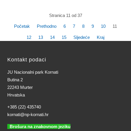
Stranica 11 od 37
Početak
Prethodno
6
7
8
9
10
11
12
13
14
15
Sljedeće
Kraj
Kontakt podaci
JU Nacionalni park Kornati
Butina 2
22243 Murter
Hrvatska
+385 (22) 435740
kornati@np-kornati.hr
Brošura na znakovnom jeziku