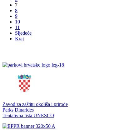
7
8
9
10
11
Sljedeće
Kraj
Zavod za zaštitu okoliša i prirode
Parks Dinarides
Tentativna lista UNESCO