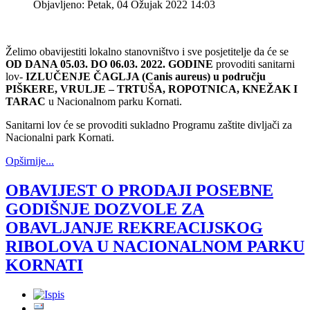
Objavljeno: Petak, 04 Ožujak 2022 14:03
Želimo obavijestiti
lokalno stanovništvo i sve posjetitelje
da će se
OD DANA 05.03. DO 06.03. 2022. GODINE
provoditi sanitarni
lov-
IZLUČENJE ČAGLJA (
Canis aureus)
u području
PIŠKERE, VRULJE – TRTUŠA, ROPOTNICA, KNEŽAK I
TARAC
u Nacionalnom parku Kornati.
Sanitarni lov će se provoditi sukladno Programu zaštite divljači za
Nacionalni park Kornati.
Opširnije...
OBAVIJEST O PRODAJI POSEBNE
GODIŠNJE DOZVOLE ZA
OBAVLJANJE REKREACIJSKOG
RIBOLOVA U NACIONALNOM PARKU
KORNATI