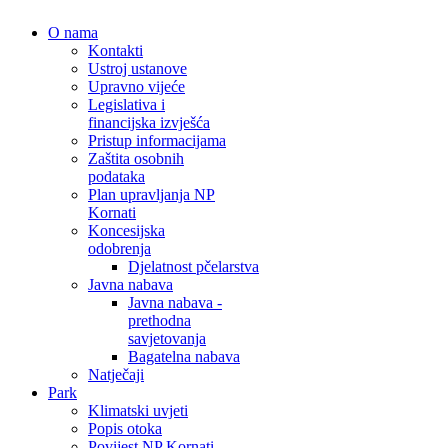
O nama
Kontakti
Ustroj ustanove
Upravno vijeće
Legislativa i
financijska izvješća
Pristup informacijama
Zaštita osobnih
podataka
Plan upravljanja NP
Kornati
Koncesijska
odobrenja
Djelatnost pčelarstva
Javna nabava
Javna nabava -
prethodna
savjetovanja
Bagatelna nabava
Natječaji
Park
Klimatski uvjeti
Popis otoka
Povijest NP Kornati