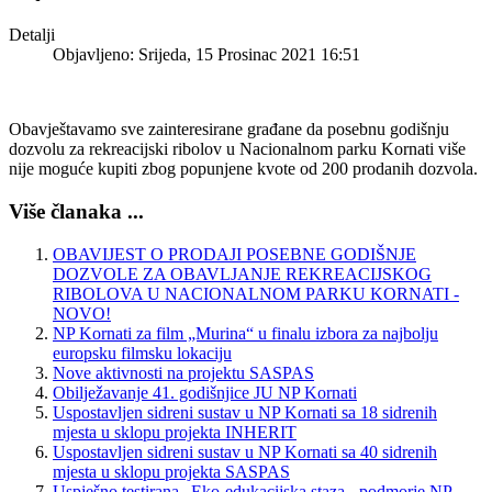
Detalji
Objavljeno: Srijeda, 15 Prosinac 2021 16:51
Obavještavamo sve zainteresirane građane da posebnu godišnju
dozvolu za rekreacijski ribolov u Nacionalnom parku Kornati više
nije moguće kupiti zbog popunjene kvote od 200 prodanih dozvola.
Više članaka ...
OBAVIJEST O PRODAJI POSEBNE GODIŠNJE
DOZVOLE ZA OBAVLJANJE REKREACIJSKOG
RIBOLOVA U NACIONALNOM PARKU KORNATI -
NOVO!
NP Kornati za film „Murina“ u finalu izbora za najbolju
europsku filmsku lokaciju
Nove aktivnosti na projektu SASPAS
Obilježavanje 41. godišnjice JU NP Kornati
Uspostavljen sidreni sustav u NP Kornati sa 18 sidrenih
mjesta u sklopu projekta INHERIT
Uspostavljen sidreni sustav u NP Kornati sa 40 sidrenih
mjesta u sklopu projekta SASPAS
Uspješno testirana „Eko-edukacijska staza - podmorje NP