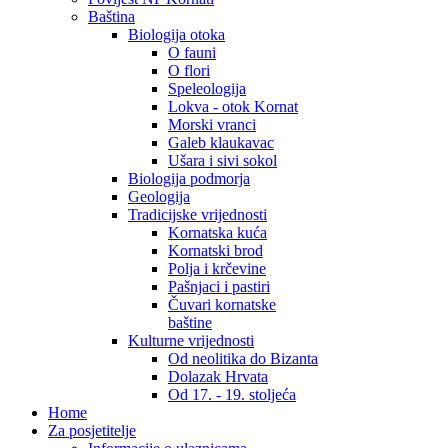
Baština
Biologija otoka
O fauni
O flori
Speleologija
Lokva - otok Kornat
Morski vranci
Galeb klaukavac
Ušara i sivi sokol
Biologija podmorja
Geologija
Tradicijske vrijednosti
Kornatska kuća
Kornatski brod
Polja i krčevine
Pašnjaci i pastiri
Čuvari kornatske
baštine
Kulturne vrijednosti
Od neolitika do Bizanta
Dolazak Hrvata
Od 17. - 19. stoljeća
Home
Za posjetitelje