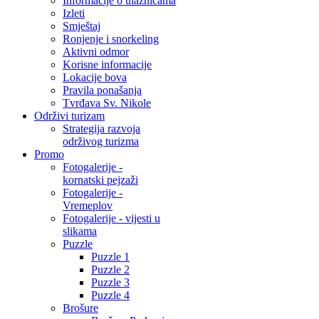
Informacije o ulaznicama
Izleti
Smještaj
Ronjenje i snorkeling
Aktivni odmor
Korisne informacije
Lokacije bova
Pravila ponašanja
Tvrđava Sv. Nikole
Održivi turizam
Strategija razvoja
održivog turizma
Promo
Fotogalerije -
kornatski pejzaži
Fotogalerije -
Vremeplov
Fotogalerije - vijesti u
slikama
Puzzle
Puzzle 1
Puzzle 2
Puzzle 3
Puzzle 4
Brošure