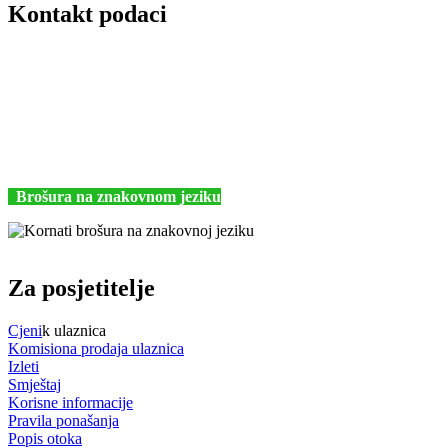
Kontakt podaci
JU Nacionalni park Kornati
Butina 2
22243 Murter
Hrvatska
+385 (22) 435740
kornati@np-kornati.hr
Brošura na znakovnom jeziku
Za posjetitelje
Cjeni
k ulaznica
Komisiona prodaja ulaznica
Izleti
Smještaj
Korisne informacije
Pravila ponašanja
Popis otoka