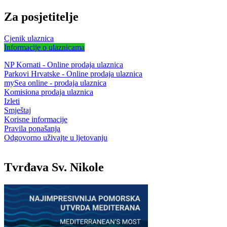
Za posjetitelje
Cjenik ulaznica
Informacije o ulaznicama
NP Kornati - Online prodaja ulaznica
Parkovi Hrvatske - Online prodaja ulaznica
mySea online - prodaja ulaznica
Komisiona prodaja ulaznica
Izleti
Smještaj
Korisne informacije
Pravila ponašanja
Odgovorno uživajte u ljetovanju
Tvrđava Sv. Nikole