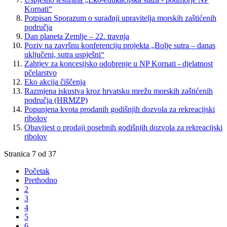
Kornati“
Potpisan Sporazum o suradnji upravitelja morskih zaštićenih
područja
Dan planeta Zemlje – 22. travnja
Poziv na završnu konferenciju projekta „Bolje sutra – danas
uključeni, sutra uspješni“
Zahtjev za koncesijsko odobrenje u NP Kornati - djelatnost
pčelarstvo
Eko akcija čiščenja
Razmjena iskustva kroz hrvatsku mrežu morskih zaštićenih
područja (HRMZP)
Popunjena kvota prodanih godišnjih dozvola za rekreacijski
ribolov
Obavijest o prodaji posebnih godišnjih dozvola za rekreacijski
ribolov
Stranica 7 od 37
Početak
Prethodno
2
3
4
5
6