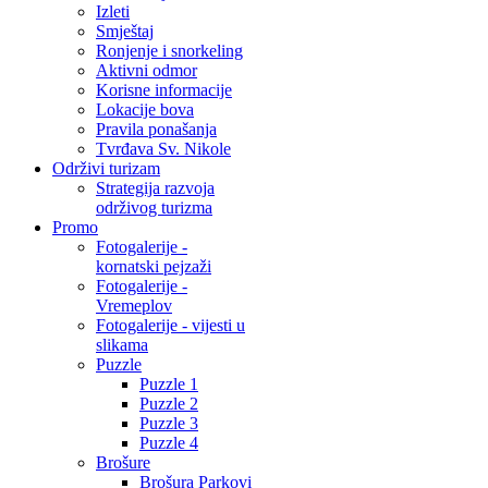
Izleti
Smještaj
Ronjenje i snorkeling
Aktivni odmor
Korisne informacije
Lokacije bova
Pravila ponašanja
Tvrđava Sv. Nikole
Održivi turizam
Strategija razvoja
održivog turizma
Promo
Fotogalerije -
kornatski pejzaži
Fotogalerije -
Vremeplov
Fotogalerije - vijesti u
slikama
Puzzle
Puzzle 1
Puzzle 2
Puzzle 3
Puzzle 4
Brošure
Brošura Parkovi