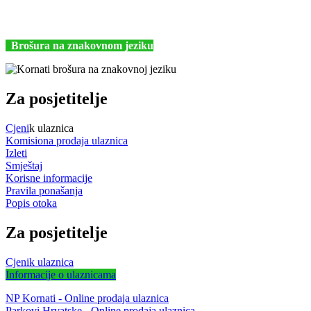
+385 (22) 435740
kornati@np-kornati.hr
Brošura na znakovnom jeziku
Za posjetitelje
Cjeni
k ulaznica
Komisiona prodaja ulaznica
Izleti
Smještaj
Korisne informacije
Pravila ponašanja
Popis otoka
Za posjetitelje
Cjenik ulaznica
Informacije o ulaznicama
NP Kornati - Online prodaja ulaznica
Parkovi Hrvatske - Online prodaja ulaznica