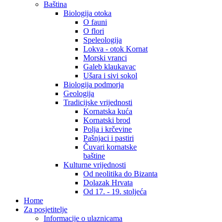
Baština
Biologija otoka
O fauni
O flori
Speleologija
Lokva - otok Kornat
Morski vranci
Galeb klaukavac
Ušara i sivi sokol
Biologija podmorja
Geologija
Tradicijske vrijednosti
Kornatska kuća
Kornatski brod
Polja i krčevine
Pašnjaci i pastiri
Čuvari kornatske
baštine
Kulturne vrijednosti
Od neolitika do Bizanta
Dolazak Hrvata
Od 17. - 19. stoljeća
Home
Za posjetitelje
Informacije o ulaznicama