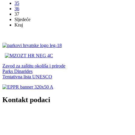
35
36
37
Sljedeće
Kraj
Zavod za zaštitu okoliša i prirode
Parks Dinarides
Tentativna lista UNESCO
Kontakt podaci
JU Nacionalni park Kornati
Butina 2
22243 Murter
Hrvatska