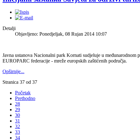
Detalji
Objavljeno: Ponedjeljak, 08 Rujan 2014 10:07
Javna ustanova Nacionalni park Kornati sudjeluje u međunarodnom pr
EUROPARC federacije - mreže europskih zaštićenih područja.
Opširnije...
Stranica 37 od 37
Početak
Prethodno
28
29
30
31
32
33
34