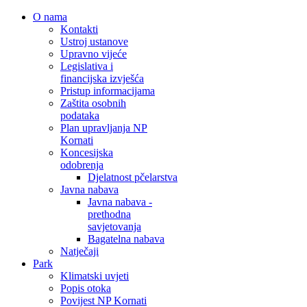
O nama
Kontakti
Ustroj ustanove
Upravno vijeće
Legislativa i
financijska izvješća
Pristup informacijama
Zaštita osobnih
podataka
Plan upravljanja NP
Kornati
Koncesijska
odobrenja
Djelatnost pčelarstva
Javna nabava
Javna nabava -
prethodna
savjetovanja
Bagatelna nabava
Natječaji
Park
Klimatski uvjeti
Popis otoka
Povijest NP Kornati