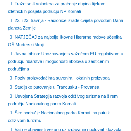
Traže se 4 volontera za praćenje dupina tijekom
izletničkih posjeta području NP Kornati
22. i 23. travnja - Radionice izrade cvijeta povodom Dana
planeta Zemlje
NATJEČAJ za najbolje likovne i literarne radove učenika
OŠ Murterski škoji
Javna tribina: Upoznavanje s važećom EU regulativom u
području ribarstva i mogućnosti ribolova u zaštićenim
područjima
Poziv proizvođačima suvenira i lokalnih proizvoda
Studijsko putovanje u Francusku - Provansa
Usvojena Strategija razvoja održivog turizma na širem
području Nacionalnog parka Kornati
Šire područje Nacionalnog parka Kornati na putu k
održivom turizmu
Važne obavijesti vezano uz izdavanje ribolovnih dozvola