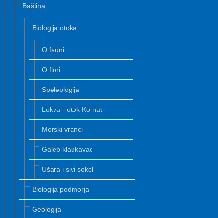
Baština
Biologija otoka
O fauni
O flori
Speleologija
Lokva - otok Kornat
Morski vranci
Galeb klaukavac
Ušara i sivi sokol
Biologija podmorja
Geologija