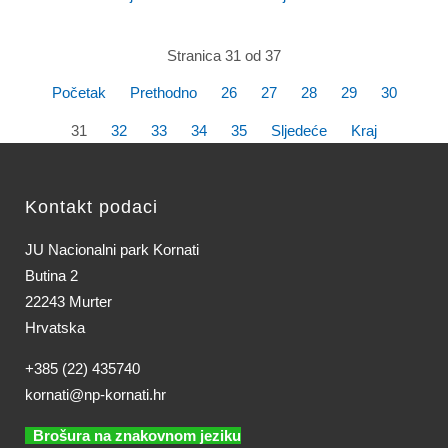
Stranica 31 od 37
Početak
Prethodno
26
27
28
29
30
31
32
33
34
35
Sljedeće
Kraj
Kontakt podaci
JU Nacionalni park Kornati
Butina 2
22243 Murter
Hrvatska
+385 (22) 435740
kornati@np-kornati.hr
Brošura na znakovnom jeziku