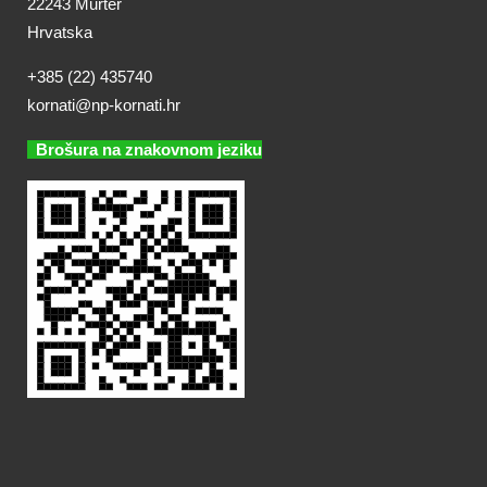
22243 Murter
Hrvatska
+385 (22) 435740
kornati@np-kornati.hr
Brošura na znakovnom jeziku