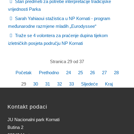
Stari predmeti za potrebe interpretacije tradicijske
vrijednosti Parka
Sarah Yahiaoui stažistica u NP Kornati - program
međunarodne razmjene mladih „Eurodyssee“
Traže se 4 volontera za praćenje dupina tijekom
izletničkih posjeta području NP Kornati
Stranica 29 od 37
Početak
Prethodno
24
25
26
27
28
29
30
31
32
33
Sljedeće
Kraj
Kontakt podaci
JU Nacionalni park Kornati
Butina 2