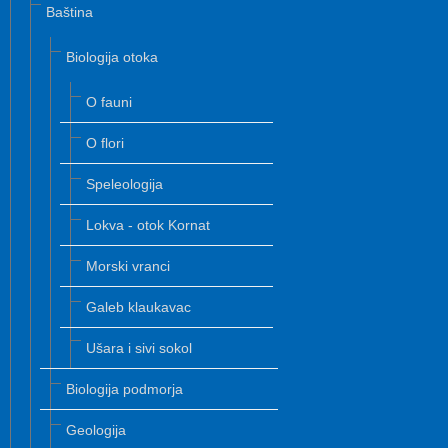
Baština
Biologija otoka
O fauni
O flori
Speleologija
Lokva - otok Kornat
Morski vranci
Galeb klaukavac
Ušara i sivi sokol
Biologija podmorja
Geologija