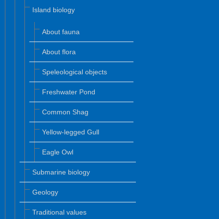
Island biology
About fauna
About flora
Speleological objects
Freshwater Pond
Common Shag
Yellow-legged Gull
Eagle Owl
Submarine biology
Geology
Traditional values