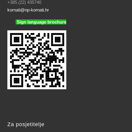
+385 (22) 435740
kornati
@np-kornati.hr
Sign language brochure
Za posjetitelje