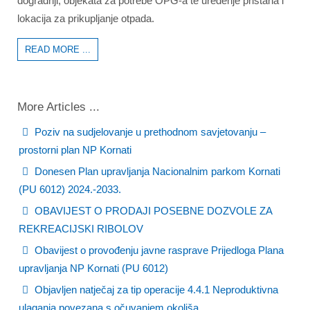
dogradnji, objekata za potrebe OPG-a te uređenje pristana i
lokacija za prikupljanje otpada.
READ MORE ...
More Articles ...
Poziv na sudjelovanje u prethodnom savjetovanju –
prostorni plan NP Kornati
Donesen Plan upravljanja Nacionalnim parkom Kornati
(PU 6012) 2024.-2033.
OBAVIJEST O PRODAJI POSEBNE DOZVOLE ZA
REKREACIJSKI RIBOLOV
Obavijest o provođenju javne rasprave Prijedloga Plana
upravljanja NP Kornati (PU 6012)
Objavljen natječaj za tip operacije 4.4.1 Neproduktivna
ulaganja povezana s očuvanjem okoliša