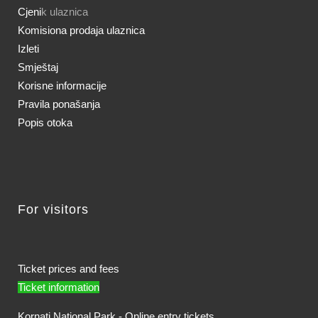
Cjeni
k ulaznica
Komisiona prodaja ulaznica
Izleti
Smještaj
Korisne informacije
Pravila ponašanja
Popis otoka
For visitors
Ticket prices and fees
Ticket information
Kornati National Park - Online entry tickets