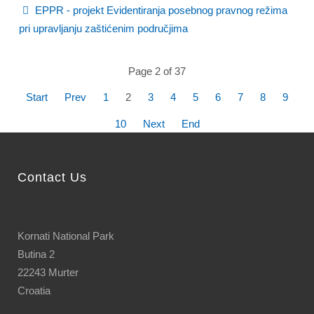
EPPR - projekt Evidentiranja posebnog pravnog režima
pri upravljanju zaštićenim područjima
Page 2 of 37
Start
Prev
1
2
3
4
5
6
7
8
9
10
Next
End
Contact Us
Kornati National Park
Butina 2
22243 Murter
Croatia