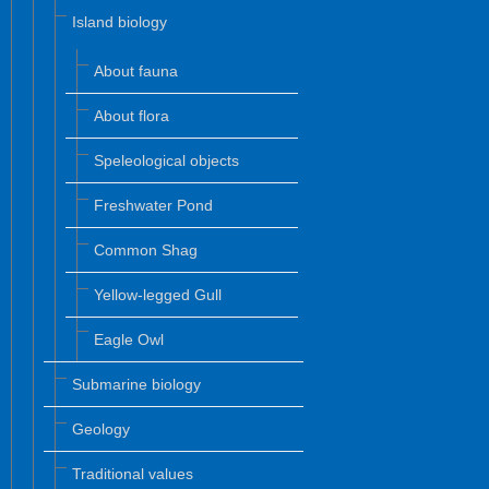
Island biology
About fauna
About flora
Speleological objects
Freshwater Pond
Common Shag
Yellow-legged Gull
Eagle Owl
Submarine biology
Geology
Traditional values