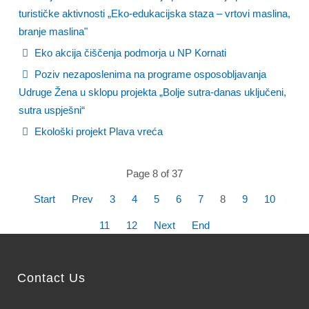
turističke aktivnosti „Eko-edukacijska staza – vrtovi maslina,
branje maslina"
Eko akcija čiščenja podmorja u NP Kornati
Poziv nezaposlenima na programe osposobljavanja
Udruge Žena u sklopu projekta „Bolje sutra-danas uključeni,
sutra uspješni“
Ekološki projekt Plava vreća
Page 8 of 37
Start
Prev
3
4
5
6
7
8
9
10
11
12
Next
End
Contact Us