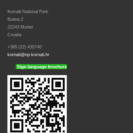
Kornati National Park
Butina 2
22243 Murter
Croatia
+385 (22) 435740
kornati
@np-kornati.hr
Sign language brochure