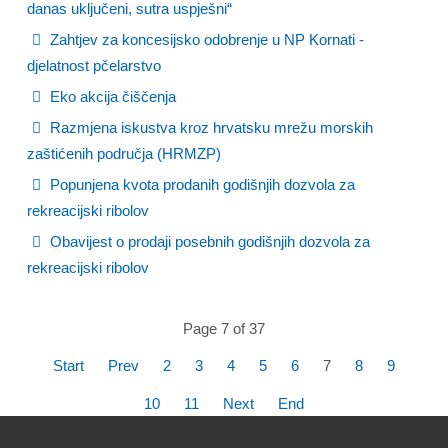
danas uključeni, sutra uspješni“
Zahtjev za koncesijsko odobrenje u NP Kornati -
djelatnost pčelarstvo
Eko akcija čiščenja
Razmjena iskustva kroz hrvatsku mrežu morskih
zaštićenih područja (HRMZP)
Popunjena kvota prodanih godišnjih dozvola za
rekreacijski ribolov
Obavijest o prodaji posebnih godišnjih dozvola za
rekreacijski ribolov
Page 7 of 37
Start
Prev
2
3
4
5
6
7
8
9
10
11
Next
End