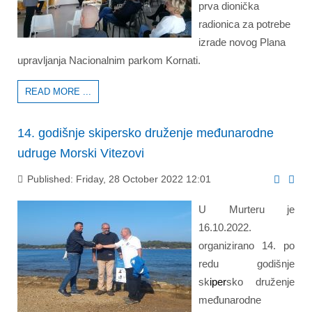
prva dionička
radionica za potrebe
izrade novog Plana
upravljanja Nacionalnim parkom Kornati.
READ MORE ...
14. godišnje skipersko druženje međunarodne
udruge Morski Vitezovi
Published: Friday, 28 October 2022 12:01
U Murteru je
16.10.2022.
organizirano 14. po
redu godišnje
sk
iper
sko druženje
međunarodne