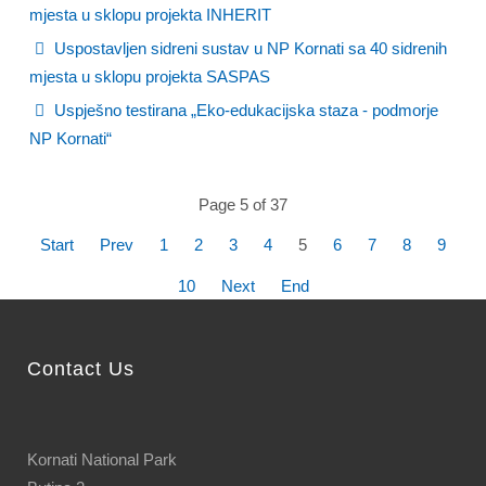
mjesta u sklopu projekta INHERIT
Uspostavljen sidreni sustav u NP Kornati sa 40 sidrenih
mjesta u sklopu projekta SASPAS
Uspješno testirana „Eko-edukacijska staza - podmorje
NP Kornati“
Page 5 of 37
Start
Prev
1
2
3
4
5
6
7
8
9
10
Next
End
Contact Us
Kornati National Park