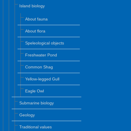
Island biology
About fauna
About flora
Speleological objects
Freshwater Pond
Common Shag
Yellow-legged Gull
Eagle Owl
Submarine biology
Geology
Traditional values