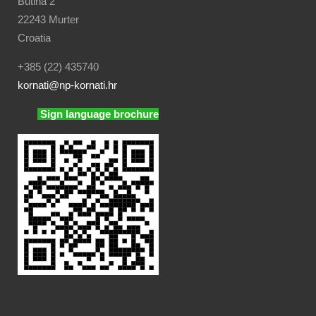
Butina 2
22243 Murter
Croatia
+385 (22) 435740
kornati
@np-kornati.hr
Sign language brochure