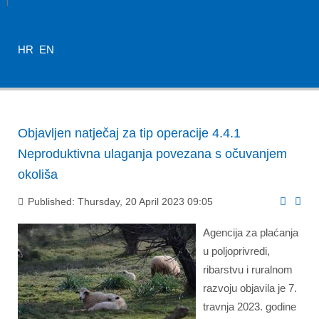
HR
EN
Objavljen natječaj za tip operacije 4.4.1
Neproduktivna ulaganja povezana s očuvanjem
okoliša
Published: Thursday, 20 April 2023 09:05
Agencija za plaćanja
u poljoprivredi,
ribarstvu i ruralnom
razvoju objavila je 7.
travnja 2023. godine