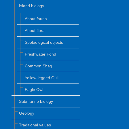
Island biology
About fauna
About flora
Speleological objects
Freshwater Pond
Common Shag
Yellow-legged Gull
Eagle Owl
Submarine biology
Geology
Traditional values