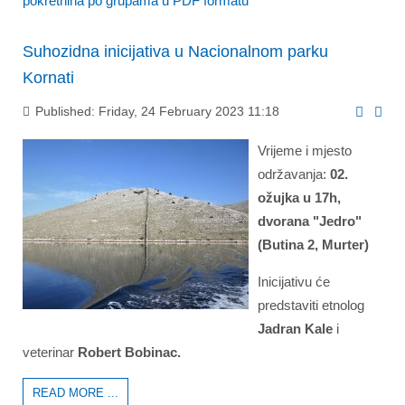
pokretnina po grupama u PDF formatu
Suhozidna inicijativa u Nacionalnom parku
Kornati
Published: Friday, 24 February 2023 11:18
Vrijeme i mjesto
održavanja:
02.
ožujka u 17h,
dvorana "Jedro"
(Butina 2, Murter)
Inicijativu će
predstaviti etnolog
Jadran Kale
i
veterinar
Robert Bobinac.
READ MORE ...