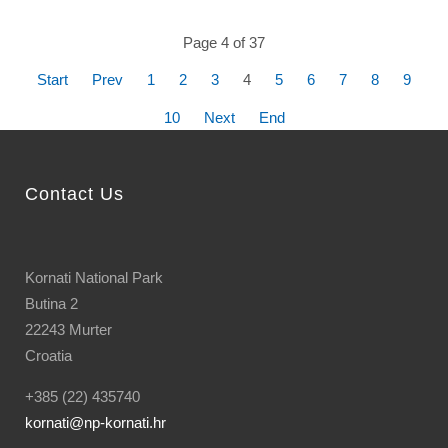
Page 4 of 37
Start
Prev
1
2
3
4
5
6
7
8
9
10
Next
End
Contact Us
Kornati National Park
Butina 2
22243 Murter
Croatia
+385 (22) 435740
kornati
@np-kornati.hr