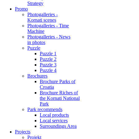
Strategy
Promo
Photogalleries -
Kornati scenes
Photogalleries - Time
Machine
Photogalleries - News
in photos
Puzzle
Puzzle 1
Puzzle 2
Puzzle 3
Puzzle 4
Brochures
Brochure Parks of
Croatia
Brochure Riches of
the Kornati National
Park
Park recommends
Local products
Local services
Surroundings Area
Projects
Projekt