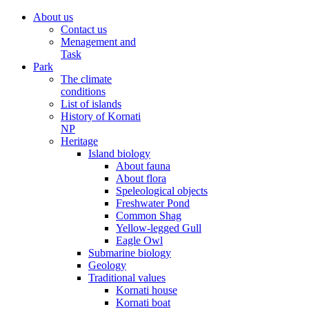
About us
Contact us
Menagement and
Task
Park
The climate
conditions
List of islands
History of Kornati
NP
Heritage
Island biology
About fauna
About flora
Speleological objects
Freshwater Pond
Common Shag
Yellow-legged Gull
Eagle Owl
Submarine biology
Geology
Traditional values
Kornati house
Kornati boat