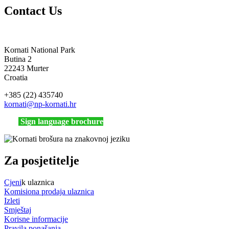
Contact Us
Kornati National Park
Butina 2
22243 Murter
Croatia
+385 (22) 435740
kornati
@np-kornati.hr
Sign language brochure
Za posjetitelje
Cjeni
k ulaznica
Komisiona prodaja ulaznica
Izleti
Smještaj
Korisne informacije
Pravila ponašanja