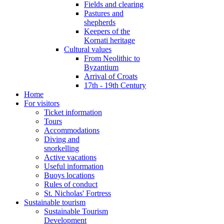
Fields and clearing
Pastures and
shepherds
Keepers of the
Kornati heritage
Cultural values
From Neolithic to
Byzantium
Arrival of Croats
17th - 19th Century
Home
For visitors
Ticket information
Tours
Accommodations
Diving and
snorkelling
Active vacations
Useful information
Buoys locations
Rules of conduct
St. Nicholas' Fortress
Sustainable tourism
Sustainable Tourism
Development