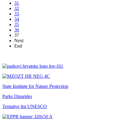
31
32
33
34
35
36
37
Next
End
State Institute for Nature Protection
Parks Dinarides
Tentative list UNESCO