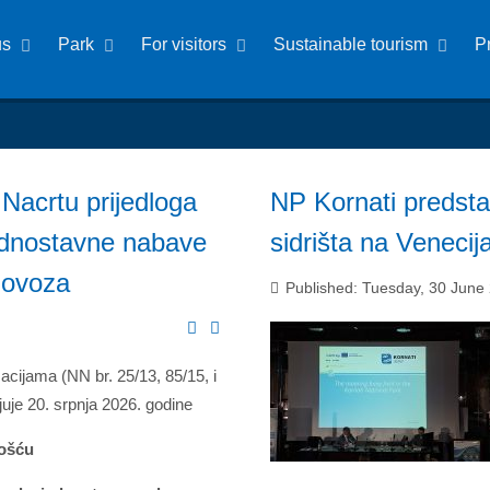
us
Park
For visitors
Sustainable tourism
P
Nacrtu prijedloga
NP Kornati predsta
jednostavne nabave
sidrišta na Veneci
olovoza
Published: Tuesday, 30 June
cijama (NN br. 25/13, 85/15, i
juje 20. srpnja 2026. godine
nošću