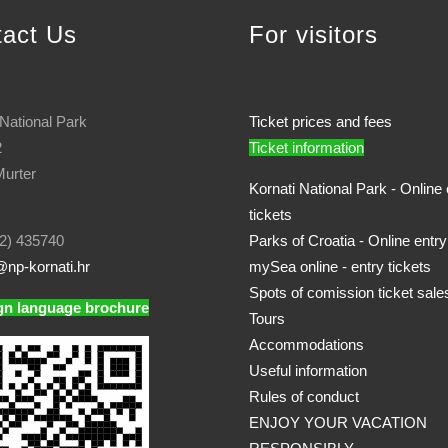
tact Us
For visitors
 National Park
Ticket prices and fees
2
Ticket information
urter
Kornati National Park - Online 
tickets
2) 435740
Parks of Croatia - Online entry
np-kornati.hr
mySea online - entry tickets
Spots of comission ticket sale
gn language brochure
Tours
Accommodations
Useful information
Rules of conduct
ENJOY YOUR VACATION