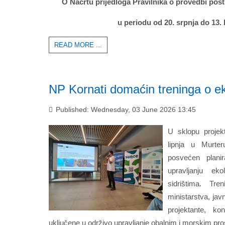
O Nacrtu prijedloga Pravilnika o provedbi po
u periodu od 20. srpnja do 13.
READ MORE ...
NP Kornati domaćin treninga o ek
Published: Wednesday, 03 June 2026 13:45
U sklopu proje
lipnja u Murter
posvećen planira
upravljanju eko
sidrištima. Tre
ministarstva, jav
projektante, ko
uključene u održivo upravljanje obalnim i morskim pr