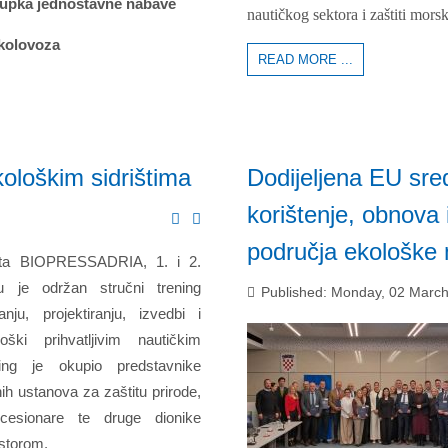
stupka jednostavne nabave
nautičkog sektora i zaštiti mors
 kolovoza
READ MORE ...
ološkim sidrištima
Dodijeljena EU sre
korištenje, obnova 
područja ekološke 
kta BIOPRESSADRIA, 1. i 2.
u je održan stručni trening
Published: Monday, 02 March
nju, projektiranju, izvedbi i
loški prihvatljivim nautičkim
ning je okupio predstavnike
nih ustanova za zaštitu prirode,
ncesionare te druge dionike
ostorom.