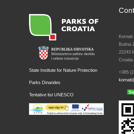
Con
Kornati
Butina 
22243 M
Croatia
State Institute for Nature Protection
+385 (2
kornati
@
Parks Dinarides
Si
Tentative list UNESCO