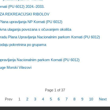
nati (PU 6012) 2024.-2033.
ZA REKREACIJSKI RIBOLOV
Plana upravljanja NP Kornati (PU 6012)
ktivna ulaganja povezana s očuvanjem okoliša
zradu Plana Upravljanja Nacionalnim parkom Kornati (PU 6012)
odaju pokretnina po grupama
upravljanja Nacionalnim parkom Kornati (PU 6012)
uge Morski Vitezovi
Page 1 of 37
Prev
1
2
3
4
5
6
7
8
9
10
Next