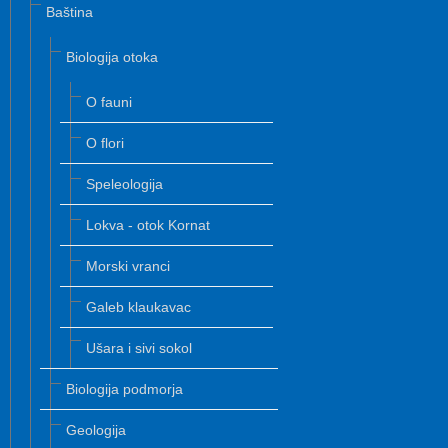
Baština
Biologija otoka
O fauni
O flori
Speleologija
Lokva - otok Kornat
Morski vranci
Galeb klaukavac
Ušara i sivi sokol
Biologija podmorja
Geologija