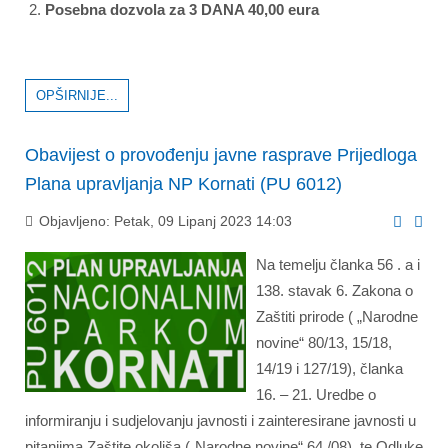
Posebna dozvola za 3 DANA 40,00 eura
OPŠIRNIJE...
Obavijest o provođenju javne rasprave Prijedloga
Plana upravljanja NP Kornati (PU 6012)
Objavljeno: Petak, 09 Lipanj 2023 14:03
Na temelju članka 56 . a i
138. stavak 6. Zakona o
Zaštiti prirode ( „Narodne
novine“ 80/13, 15/18,
14/19 i 127/19), članka
16. – 21. Uredbe o
informiranju i sudjelovanju javnosti i zainteresirane javnosti u
pitanjima Zaštite okoliša („Narodne novine“ 64 /08), te Odluke