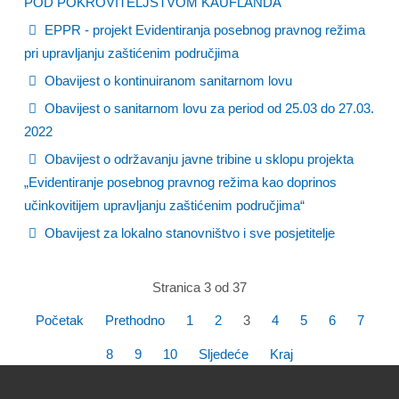
POD POKROVITELJSTVOM KAUFLANDA
EPPR - projekt Evidentiranja posebnog pravnog režima
pri upravljanju zaštićenim područjima
Obavijest o kontinuiranom sanitarnom lovu
Obavijest o sanitarnom lovu za period od 25.03 do 27.03.
2022
Obavijest o održavanju javne tribine u sklopu projekta
„Evidentiranje posebnog pravnog režima kao doprinos
učinkovitijem upravljanju zaštićenim područjima“
Obavijest za lokalno stanovništvo i sve posjetitelje
Stranica 3 od 37
Početak
Prethodno
1
2
3
4
5
6
7
8
9
10
Sljedeće
Kraj