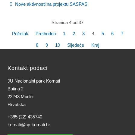
Nove aktivnosti na projektu SASPAS
Stranica 4 od 37
Početak
Prethodno
1
2
3
4
5
6
7
8
9
10
Sljedeće
Kraj
Kontakt podaci
JU Nacionalni park Kornati
Butina 2
22243 Murter
Hrvatska
+385 (22) 435740
kornati@np-kornati.hr