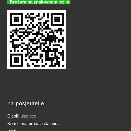
Brošura na znakovnom jeziku
Za posjetitelje
Cjeni
k ulaznica
Komisiona prodaja ulaznica