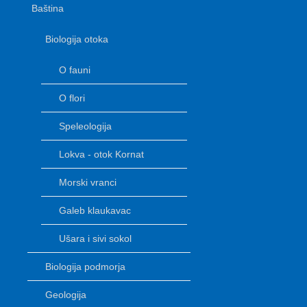
Baština
Biologija otoka
O fauni
O flori
Speleologija
Lokva - otok Kornat
Morski vranci
Galeb klaukavac
Ušara i sivi sokol
Biologija podmorja
Geologija