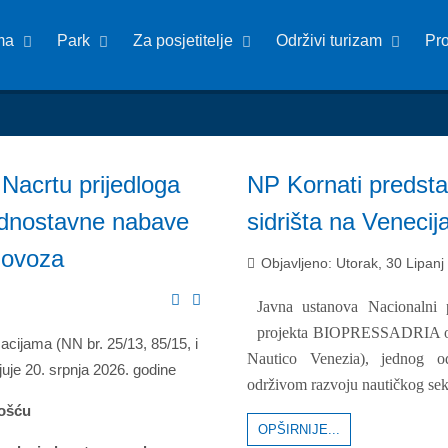
ma
Park
Za posjetitelje
Održivi turizam
Pr
Nacrtu prijedloga
NP Kornati predsta
jednostavne nabave
sidrišta na Veneci
olovoza
Objavljeno: Utorak, 30 Lipanj
Javna ustanova Nacionalni p
projekta BIOPRESSADRIA odr
cijama (NN br. 25/13, 85/15, i
Nautico Venezia), jednog o
juje 20. srpnja 2026. godine
održivom razvoju nautičkog sekt
nošću
OPŠIRNIJE...