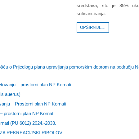
sredstava, što je 85% ukup
sufinanciranja.
OPŠIRNIJE...
ošću o Prijedlogu plana upravljanja pomorskim dobrom na području N
ovanju – prostorni plan NP Kornati
nis auerus)
nju – Prostorni plan NP Kornati
 prostorni plan NP Kornati
nati (PU 6012) 2024.-2033.
ZA REKREACIJSKI RIBOLOV