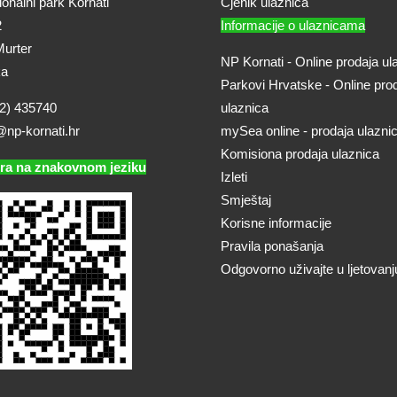
onalni park Kornati
Cjenik ulaznica
2
Informacije o ulaznicama
urter
NP Kornati - Online prodaja ul
ka
Parkovi Hrvatske - Online pro
2) 435740
ulaznica
@np-kornati.hr
mySea online - prodaja ulazni
Komisiona prodaja ulaznica
ra na znakovnom jeziku
Izleti
Smještaj
Korisne informacije
Pravila ponašanja
Odgovorno uživajte u ljetovanj