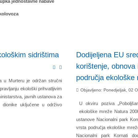
stupka jednostavne nabave
 kolovoza
ološkim sidrištima
Dodijeljena EU sre
korištenje, obnova 
područja ekološke 
 u Murteru je održan stručni
pravljanju ekološki prihvatljivim
Objavljeno: Ponedjeljak, 02 
inistarstva, javnih ustanova za
U okviru poziva „Poboljšan
e dionike uključene u održivo
ekološke mreže Natura 2000
ustanove Nacionalni park Korn
vrsta područja ekološke mreže
Nacionalni park Kornati do