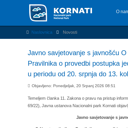
O na
Naslovnica
Novosti
Javno savjetovanje s javnošću O 
Pravilnika o provedbi postupka 
u periodu od 20. srpnja do 13. k
Objavljeno: Ponedjeljak, 20 Srpanj 2026 08:51
Temeljem članka 11. Zakona o pravu na pristup informa
69/22), Javna ustanova Nacionalni park Kornati objavl
Javno savjetovanje s jav