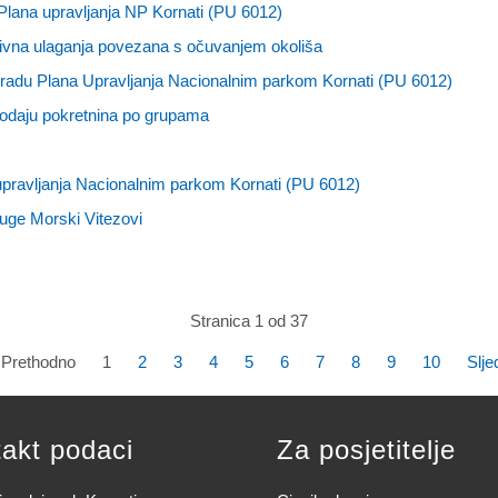
Plana upravljanja NP Kornati (PU 6012)
ktivna ulaganja povezana s očuvanjem okoliša
zradu Plana Upravljanja Nacionalnim parkom Kornati (PU 6012)
odaju pokretnina po grupama
upravljanja Nacionalnim parkom Kornati (PU 6012)
uge Morski Vitezovi
Stranica 1 od 37
Prethodno
1
2
3
4
5
6
7
8
9
10
Slje
akt podaci
Za posjetitelje