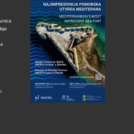
aznica
daja
ca
u