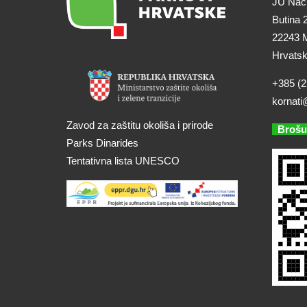
JU Naci
Butina 
22243 M
Hrvats
+385 (2
kornati
Zavod za zaštitu okoliša i prirode
Brošu
Parks Dinarides
Tentativna lista UNESCO