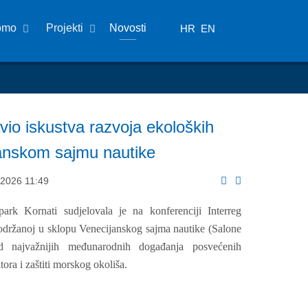
omo
Projekti
Novosti
HR
EN
vio iskustva razvoja ekoloških
janskom sajmu nautike
 2026 11:49
ark Kornati sudjelovala je na konferenciji Interreg
žanoj u sklopu Venecijanskog sajma nautike (Salone
d najvažnijih međunarodnih događanja posvećenih
ora i zaštiti morskog okoliša.