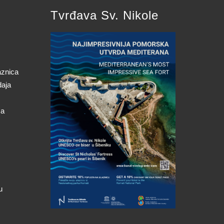
Tvrđava Sv. Nikole
aznica
daja
ca
u