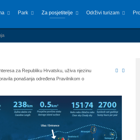
ma
Park
Za posjetitelje
Održivi turizam
Pr
nja
interesa za Republiku Hrvatsku, uživa njezinu
pravila ponašanja određena Pravilnikom o