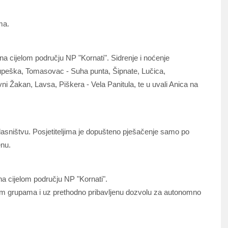
ma.
a cijelom području NP "Kornati". Sidrenje i noćenje
 Lupeška, Tomasovac - Suha punta, Šipnate, Lučica,
ni Žakan, Lavsa, Piškera - Vela Panitula, te u uvali Anica na
lasništvu. Posjetiteljima je dopušteno pješačenje samo po
nu.
a cijelom području NP "Kornati".
im grupama i uz prethodno pribavljenu dozvolu za autonomno