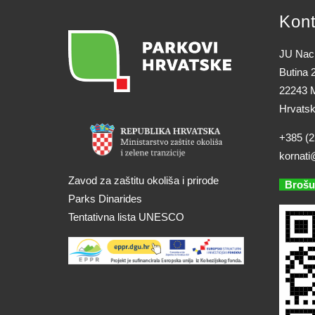
Kont
JU Naci
Butina 
22243 M
Hrvats
+385 (2
kornati
Zavod za zaštitu okoliša i prirode
Brošu
Parks Dinarides
Tentativna lista UNESCO