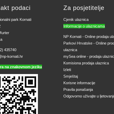
akt podaci
Za posjetitelje
onalni park Kornati
Cjenik ulaznica
2
Informacije o ulaznicama
urter
NP Kornati - Online prodaja ul
ka
Parkovi Hrvatske - Online pro
2) 435740
ulaznica
@np-kornati.hr
mySea online - prodaja ulazni
Komisiona prodaja ulaznica
ra na znakovnom jeziku
Izleti
Smještaj
Korisne informacije
Pravila ponašanja
Odgovorno uživajte u ljetovanj