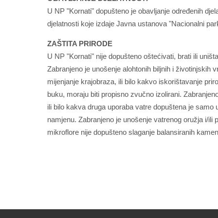
U NP "Kornati" dopušteno je obavljanje određenih djel
djelatnosti koje izdaje Javna ustanova "Nacionalni par
ZAŠTITA PRIRODE
U NP "Kornati" nije dopušteno oštećivati, brati ili uništavat
Zabranjeno je unošenje alohtonih biljnih i životinjskih 
mijenjanje krajobraza, ili bilo kakvo iskorištavanje priro
buku, moraju biti propisno zvučno izolirani. Zabranjen
ili bilo kakva druga uporaba vatre dopuštena je samo
namjenu. Zabranjeno je unošenje vatrenog oružja i/il
mikroflore nije dopušteno slaganje balansiranih kameni