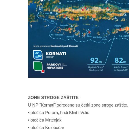
ZONE STROGE ZAŠTITE
U NP "Kornati" određene su četiri zone stroge zaštite.
• otočića Purara, hridi Klint i Volić
• otočića Mrtenjak
• otočića Kolobučar