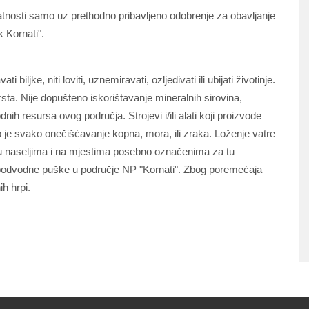
atnosti samo uz prethodno pribavljeno odobrenje za obavljanje
k Kornati".
i biljke, niti loviti, uznemiravati, ozljeđivati ili ubijati životinje.
vrsta. Nije dopušteno iskorištavanje mineralnih sirovina,
dnih resursa ovog područja. Strojevi i/ili alati koji proizvode
o je svako onečišćavanje kopna, mora, ili zraka. Loženje vatre
 u naseljima i na mjestima posebno označenima za tu
i podvodne puške u područje NP "Kornati". Zbog poremećaja
h hrpi.