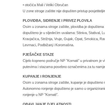
• otočića Mali i Veliki Obručan
U zone stroge zaštite nije dopušten pristup posjetitelji
PLOVIDBA, SIDRENJE I PRIVEZ PLOVILA
Osim u zonama stroge zaštite, plovidba je dopuštena n
dopušteno je u sljedećim uvalama: Stiniva, Statival,
Kravjačica, Strižnja, Vruje, Gujak, Opat, Smokica, Rav
Levrnaci, Podbižanj i Koromašna.
PJEŠAČKE STAZE
Cijelo kopneno područje NP "Kornati" u privatnom je v
putevima i stazama posebno označenima za tu namje
KUPANJE I RONJENJE
Osim u zonama stroge zaštite, kupanje je dopušteno n
Autonomno ronjenje dopušteno je samo u organiziran
ronjenje u NP "Kornati".
OBAVLJANJE DJELATNOSTI