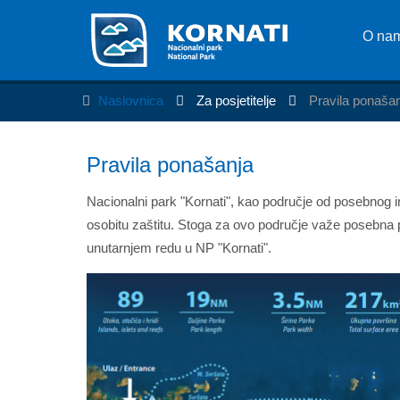
O na
Naslovnica
Za posjetitelje
Pravila ponaša
Pravila ponašanja
Nacionalni park "Kornati", kao područje od posebnog 
osobitu zaštitu. Stoga za ovo područje važe posebna 
unutarnjem redu u NP "Kornati".