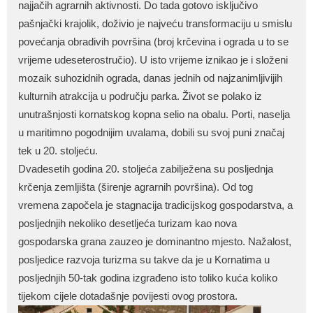
najjačih agrarnih aktivnosti. Do tada gotovo isključivo
pašnjački krajolik, doživio je najveću transformaciju u smislu
povećanja obradivih površina (broj krčevina i ograda u to se
vrijeme udeseterostručio). U isto vrijeme iznikao je i složeni
mozaik suhozidnih ograda, danas jednih od najzanimljivijih
kulturnih atrakcija u području parka. Život se polako iz
unutrašnjosti kornatskog kopna selio na obalu. Porti, naselja
u maritimno pogodnijim uvalama, dobili su svoj puni značaj
tek u 20. stoljeću.
Dvadesetih godina 20. stoljeća zabilježena su posljednja
krčenja zemljišta (širenje agrarnih površina). Od tog
vremena započela je stagnacija tradicijskog gospodarstva, a
posljednjih nekoliko desetljeća turizam kao nova
gospodarska grana zauzeo je dominantno mjesto. Nažalost,
posljedice razvoja turizma su takve da je u Kornatima u
posljednjih 50-tak godina izgrađeno isto toliko kuća koliko
tijekom cijele dotadašnje povijesti ovog prostora.