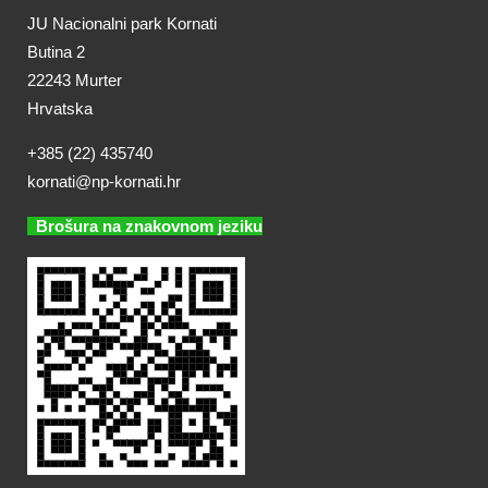
JU Nacionalni park Kornati
Butina 2
22243 Murter
Hrvatska
+385 (22) 435740
kornati@np-kornati.hr
Brošura na znakovnom jeziku