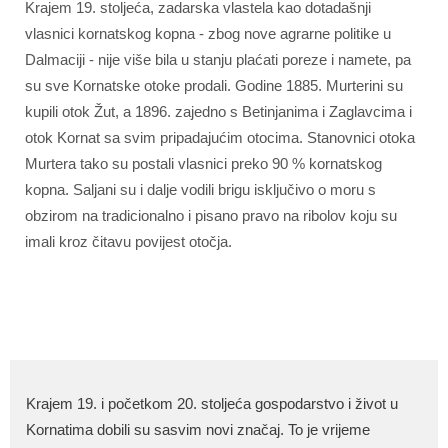
Krajem 19. stoljeća, zadarska vlastela kao dotadašnji
vlasnici kornatskog kopna - zbog nove agrarne politike u
Dalmaciji - nije više bila u stanju plaćati poreze i namete, pa
su sve Kornatske otoke prodali. Godine 1885. Murterini su
kupili otok Žut, a 1896. zajedno s Betinjanima i Zaglavcima i
otok Kornat sa svim pripadajućim otocima. Stanovnici otoka
Murtera tako su postali vlasnici preko 90 % kornatskog
kopna. Saljani su i dalje vodili brigu isključivo o moru s
obzirom na tradicionalno i pisano pravo na ribolov koju su
imali kroz čitavu povijest otočja.
Krajem 19. i početkom 20. stoljeća gospodarstvo i život u
Kornatima dobili su sasvim novi značaj. To je vrijeme