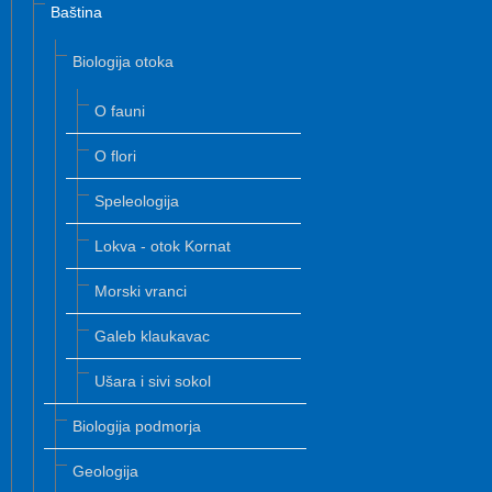
Baština
Biologija otoka
O fauni
O flori
Speleologija
Lokva - otok Kornat
Morski vranci
Galeb klaukavac
Ušara i sivi sokol
Biologija podmorja
Geologija