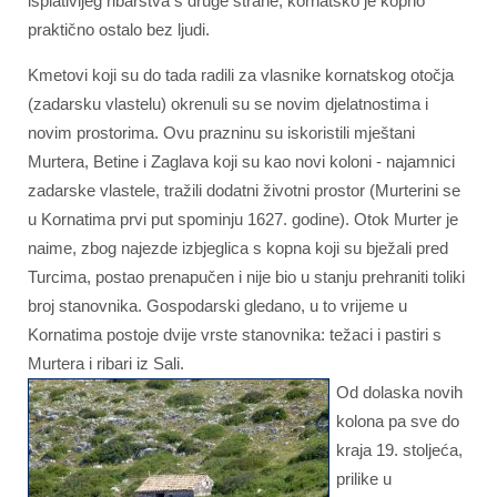
isplativijeg ribarstva s druge strane, kornatsko je kopno
praktično ostalo bez ljudi.
Kmetovi koji su do tada radili za vlasnike kornatskog otočja
(zadarsku vlastelu) okrenuli su se novim djelatnostima i
novim prostorima. Ovu prazninu su iskoristili mještani
Murtera, Betine i Zaglava koji su kao novi koloni - najamnici
zadarske vlastele, tražili dodatni životni prostor (Murterini se
u Kornatima prvi put spominju 1627. godine). Otok Murter je
naime, zbog najezde izbjeglica s kopna koji su bježali pred
Turcima, postao prenapučen i nije bio u stanju prehraniti toliki
broj stanovnika. Gospodarski gledano, u to vrijeme u
Kornatima postoje dvije vrste stanovnika: težaci i pastiri s
Murtera i ribari iz Sali.
Od dolaska novih
kolona pa sve do
kraja 19. stoljeća,
prilike u