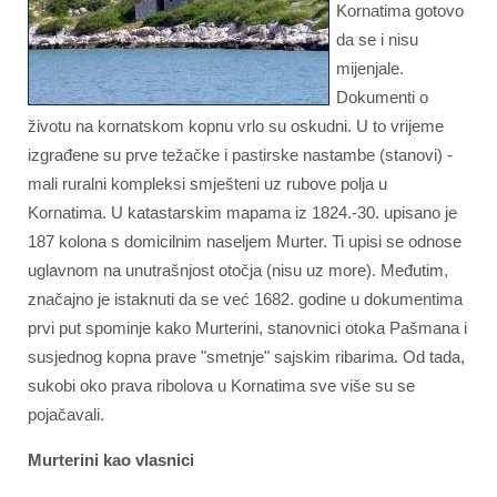
Kornatima gotovo
da se i nisu
mijenjale.
Dokumenti o
životu na kornatskom kopnu vrlo su oskudni. U to vrijeme
izgrađene su prve težačke i pastirske nastambe (stanovi) -
mali ruralni kompleksi smješteni uz rubove polja u
Kornatima. U katastarskim mapama iz 1824.-30. upisano je
187 kolona s domicilnim naseljem Murter. Ti upisi se odnose
uglavnom na unutrašnjost otočja (nisu uz more). Međutim,
značajno je istaknuti da se već 1682. godine u dokumentima
prvi put spominje kako Murterini, stanovnici otoka Pašmana i
susjednog kopna prave "smetnje" sajskim ribarima. Od tada,
sukobi oko prava ribolova u Kornatima sve više su se
pojačavali.
Murterini kao vlasnici