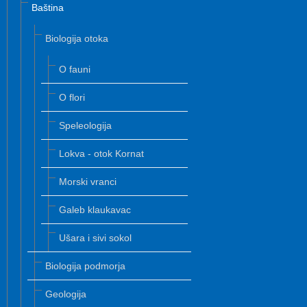
Baština
Biologija otoka
O fauni
O flori
Speleologija
Lokva - otok Kornat
Morski vranci
Galeb klaukavac
Ušara i sivi sokol
Biologija podmorja
Geologija