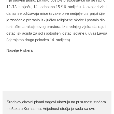
nije sasvim jasno, pa tako postoje pretpostavke da se radi o
12./13. stoljeću, 14., odnosno 15./16. stoljeću. U ovoj crkvici i
danas se održavaju mise (svake prve nedjelje u srpnju) čije
je značenje preraslo isključivo religiozne okvire i postalo dio
turističke atrakcije ovog prostora. Iz srednjeg vijeka datiraju i
ostaci skladišta za sol i potopljeni ostaci solane u uvali Lavsa
(vjerojatno druga polovica 14. stoljeća).
Naselje Piškera
Srednjevjekovni pisani tragovi ukazuju na prisutnost stočara
i težaka u Kornatima. Vrijednost otočja je rasla sa sve