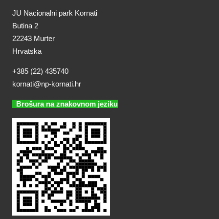
JU Nacionalni park Kornati
Butina 2
22243 Murter
Hrvatska
+385 (22) 435740
kornati@np-kornati.hr
Brošura na znakovnom jeziku