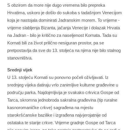
S obzirom da more nije dugo vremena bilo prepreka
Hrvatima, uskoro je došlo do sukoba s tadašnjom Venecijom
koja je nastojala dominirati Jadranskim morem. To vrijeme -
vrijeme slabljenja Bizanta, jačanja Venecije i dolazak Hrvata
na Jadran - bilo je kritično za naseljenost Kornata. Tada su
Kornati bili za život prilično nesiguran prostor, pa se
pretpostavlja da sve do 13. stoljeća na njima nije bilo stalnog
stanovništva.
Srednji vijek
U 13. stoljeću Kornati su ponovno počeli oživljavati. Iz
srednjeg vijeka datiraju vrlo zanimljive kulturne građevine u
području parka. Najdojmljivija je svakako crkvica Gospe od
Tarca, skromna jednobroda sakralna građevina (tip ruralne
kasnoromaničke crkve) sagrađena na mjestu
starokršćanske bazilike i izgrađena najvjerojatnije od
ostataka te starije crkve. Vrijeme gradnje Gospe od Tarca