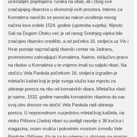
učestalijim prijetnjama Turaka na obali, ali i zbog sve
značajnijeg ribarstva u ekonomiji ovih prostora. Interes za
Kornatima naročito se povećao nakon uvođenja novog
načina lova srdele 1524. godine (upotreba svjetla). Mjesto
Sali na Dugom Otoku već je od ranog Srednjeg vijeka bilo
značajno ribarsko središte, a od početka 16. stoljeća uz Vis i
Hvar postaje najznačajniji ribarski centar na Jadranu,
prvenstveno zahvaljujući Kornatima. Naime, isključivo pravo
na ribolov u Kornatima u to vrijeme imali su saljski ribari. Na
otočiću Vela Panitula početkom 16. stoljeća izgrađen je
mletački kaštel koji je prije svega služio kao mjesto za
ubiranje poreza na ribu od kornatskih ribara. Mletačka vlast
je naime, 1532. godine naredila kornatskim ribarima da sav
svoj ulov dovoze na otočić Vela Panitula radi ubiranja
poreza.
U neposrednom susjedstvu mletačkog kaštela, na
otoku Piškera (Jadra) ribari su podigli naselje s 36 kućica i
magazina, osam mulića i pokretnim mostom između Vele
Panitule i Piškere, što je za to vrijeme i s obzirom na prostor