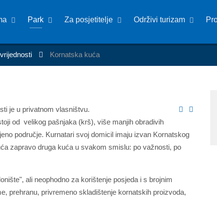
ma
Park
Za posjetitelje
Održivi turizam
Pr
 vrijednosti
Kornatska kuća
i je u privatnom vlasništvu.
toji od velikog pašnjaka (krš), više manjih obradivih
njeno područje. Kurnatari svoj domicil imaju izvan Kornatskog
 kuća zapravo druga kuća u svakom smislu: po važnosti, po
ište", ali neophodno za korištenje posjeda i s brojnim
, prehranu, privremeno skladištenje kornatskih proizvoda,