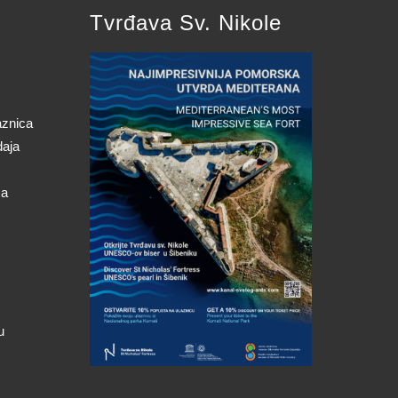
Tvrđava Sv. Nikole
aznica
daja
ca
u