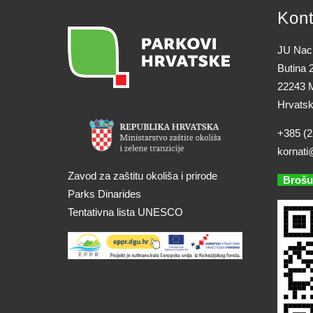
Kont
JU Naci
Butina 
22243 M
Hrvats
+385 (2
kornati
Zavod za zaštitu okoliša i prirode
Brošu
Parks Dinarides
Tentativna lista UNESCO