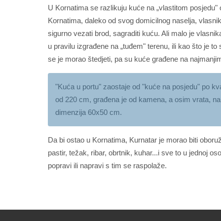
U Kornatima se razlikuju kuće na „vlastitom posjedu" o
Kornatima, daleko od svog domicilnog naselja, vlasnik
sigurno vezati brod, sagraditi kuću. Ali malo je vlasni
u pravilu izgrađene na „tuđem" terenu, ili kao što je t
se je morao štedjeti, pa su kuće građene na najmanj
"Kuća u portu" zaostaje od "kuće na posjedu" po kvali
od 220 cm, građena je od kamena, a osim vrata, na k
dimenzija 60x50 cm.
Da bi ostao u Kornatima, Kurnatar je morao biti oboru
pastir, težak, ribar, obrtnik, kuhar...i sve to u jedno
popravi ili napravi s tim se raspolaže.