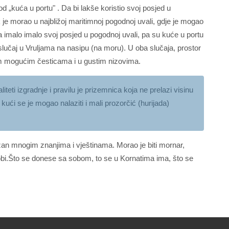
d „kuća u portu" . Da bi lakše koristio svoj posjed u
 je morao u najbližoj maritimnoj pogodnoj uvali, gdje je mogao
ka imalo imalo svoj posjed u pogodnoj uvali, pa su kuće u portu
o slučaj u Vruljama na nasipu (na moru). U oba slučaja, prostor
im mogućim česticama i u gustim nizovima.
teti izgradnje i pravilu je prizemnica koja ne prelazi visinu
ući se je mogao nalaziti i mali prozorčić (hurijada)
žan mnogim znanjima i vještinama. Morao je biti mornar,
j osobi.Što se donese sa sobom, to se u Kornatima ima, što se