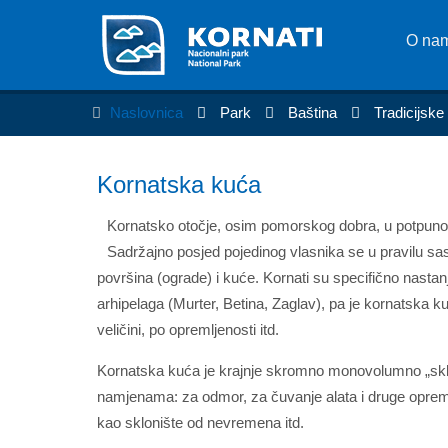
O na
Naslovnica
Park
Baština
Tradicijske
Kornatska kuća
Kornatsko otočje, osim pomorskog dobra, u potpunost
Sadržajno posjed pojedinog vlasnika se u pravilu sas
površina (ograde) i kuće. Kornati su specifično nasta
arhipelaga (Murter, Betina, Zaglav), pa je kornatska
veličini, po opremljenosti itd.
Kornatska kuća je krajnje skromno monovolumno „sklon
namjenama: za odmor, za čuvanje alata i druge opreme
kao sklonište od nevremena itd.