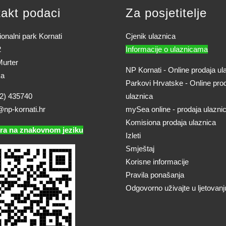
akt podaci
Za posjetitelje
onalni park Kornati
Cjenik ulaznica
2
Informacije o ulaznicama
urter
NP Kornati - Online prodaja ul
ka
Parkovi Hrvatske - Online pro
2) 435740
ulaznica
@np-kornati.hr
mySea online - prodaja ulazni
Komisiona prodaja ulaznica
ra na znakovnom jeziku
Izleti
Smještaj
Korisne informacije
Pravila ponašanja
Odgovorno uživajte u ljetovanj