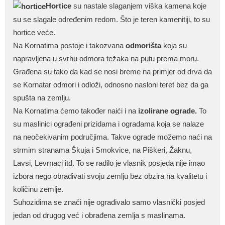
Hortice
su nastale slaganjem viška kamena koje
su se slagale određenim redom. Što je teren kamenitiji, to su
hortice veće.
Na Kornatima postoje i takozvana
odmorišta
koja su
napravljena u svrhu odmora težaka na putu prema moru.
Građena su tako da kad se nosi breme na primjer od drva da
se Kornatar odmori i odloži, odnosno nasloni teret bez da ga
spušta na zemlju.
Na Kornatima ćemo također naići i na
izolirane ograde.
To
su maslinici ograđeni prizidama i ogradama koja se nalaze
na neočekivanim područjima. Takve ograde možemo naći na
strmim stranama Škuja i Smokvice, na Piškeri, Žaknu,
Lavsi, Levrnaci itd. To se radilo je vlasnik posjeda nije imao
izbora nego obrađivati svoju zemlju bez obzira na kvalitetu i
količinu zemlje.
Suhozidima se znači nije ograđivalo samo vlasnički posjed
jedan od drugog već i obrađena zemlja s maslinama.