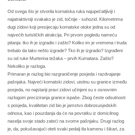
Od svega što je stvorila kornatska ruka najupečatljiviji i
najatraktivniji svakako je zid, točnije - suhozid. Kilometrima
dugi zidovi koji presijecaju kornatske otoke jedna su od
najvećih turističkih atrakcija. Pri prvom pogledu nameću
pitanja: tko ih je izgradio i zašto? Koliko im je vremena i truda
trebalo da tako nešto izgrade? Tko ih je izgradio? Izgrađeni
su od ruke Murterina težaka – prvih Kurnatara. Zašto?
Nekoliko je razloga.
Primaran je razlog bio razgraničenje posjeda i razdvajanje
pašnjaka. Najveći kornatski zidovi, uistinu su granice između
posjeda, no najstariji pravi zidovi učinjeni su s osnovnim
razlogom preciziranja granice ispaše. Zbog česte odsutnosti
s posjeda, kvalitetan zid bio je jamstvo dobrosusjedskih
odnosa, kao i pouzdanja da će na povratku iz domicilnog
naselja svoje stado zateći na svome pašnjaku. Drugi razlog
je, da, pokušavajući oteti svaki pedalj tla kamenu i šikari, za