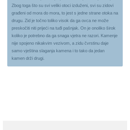
Zbog toga što su svi veliki otoci izduženi, svi su zidovi
građeni od mora do mora, to jest s jedne strane otoka na
drugu. Zid je točno toliko visok da ga ovca ne može
preskočiti niti prijeći na tuđi pašnjak. On je onoliko širok
koliko je potrebno da ga snaga vjetra ne razori. Kamenje
nije spojeno nikakvim vezivom, a zidu čvrstinu daje
samo vještina slaganja kamena i to tako da jedan
kamen drži drugi.