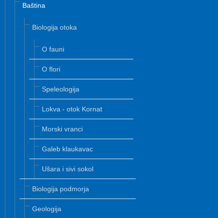
Baština
Biologija otoka
O fauni
O flori
Speleologija
Lokva - otok Kornat
Morski vranci
Galeb klaukavac
Ušara i sivi sokol
Biologija podmorja
Geologija