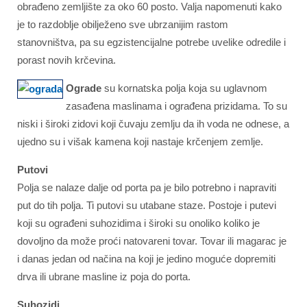
obrađeno zemljište za oko 60 posto. Valja napomenuti kako
je to razdoblje obilježeno sve ubrzanijim rastom
stanovništva, pa su egzistencijalne potrebe uvelike odredile i
porast novih krčevina.
Ograde
su kornatska polja koja su uglavnom
zasađena maslinama i ograđena prizidama. To su
niski i široki zidovi koji čuvaju zemlju da ih voda ne odnese, a
ujedno su i višak kamena koji nastaje krčenjem zemlje.
Putovi
Polja se nalaze dalje od porta pa je bilo potrebno i napraviti
put do tih polja. Ti putovi su utabane staze. Postoje i putevi
koji su ograđeni suhozidima i široki su onoliko koliko je
dovoljno da može proći natovareni tovar. Tovar ili magarac je
i danas jedan od načina na koji je jedino moguće dopremiti
drva ili ubrane masline iz poja do porta.
Suhozidi