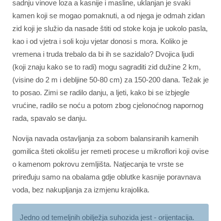
sadnju vinove loza a kasnije i masline, uklanjan je svaki
kamen koji se mogao pomaknuti, a od njega je odmah zidan
zid koji je služio da nasade štiti od stoke koja je uokolo pasla,
kao i od vjetra i soli koju vjetar donosi s mora. Koliko je
vremena i truda trebalo da bi ih se sazidalo? Dvojica ljudi
(koji znaju kako se to radi) mogu sagraditi zid dužine 2 km,
(visine do 2 m i debljine 50-80 cm) za 150-200 dana. Težak je
to posao. Zimi se radilo danju, a ljeti, kako bi se izbjegle
vrućine, radilo se noću a potom zbog cjelonoćnog napornog
rada, spavalo se danju.
Novija navada ostavljanja za sobom balansiranih kamenih
gomilica šteti okolišu jer remeti procese u mikroflori koji ovise
o kamenom pokrovu zemljišta. Natjecanja te vrste se
priređuju samo na obalama gdje oblutke kasnije poravnava
voda, bez nakupljanja za izmjenu krajolika.
Jedno od temeljnih obilježja suhozida jest - orijentacija.