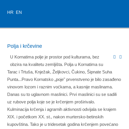
HR
EN
Polja i krčevine
U Kornatima polje je prostor pod kulturama, bez
obzira na kvalitetu zemljišta. Polja u Kornatima su
Tarac i Trtuša, Knježak, Željkovci, Čukino, Šipnate Suha
Punta...Pravo Kornatsko „poje" prvenstveno je bilo zasađeno
vinovom lozom i raznim voćkama, a kasnije maslinama.
Danas su to uglavnom maslinici. Prvi maslinici su se sadili
uz rubove polja koje se je krčenjem proširivalo.
Kulminacija krčenja i agrarnih aktivnosti odvijala se krajem
XIX. i početkom XX. st., nakon murtersko-betinskih
kupovština. Tako je u tridesetak godina krčenjem povećano