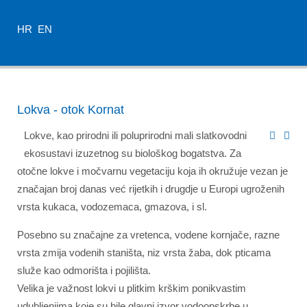
HR
EN
Lokva - otok Kornat
Lokve, kao prirodni ili poluprirodni mali slatkovodni
ekosustavi izuzetnog su biološkog bogatstva. Za
otočne lokve i močvarnu vegetaciju koja ih okružuje vezan je
značajan broj danas već rijetkih i drugdje u Europi ugroženih
vrsta kukaca, vodozemaca, gmazova, i sl.
Posebno su značajne za vretenca, vodene kornjače, razne
vrsta zmija vodenih staništa, niz vrsta žaba, dok pticama
služe kao odmorišta i pojilišta.
Velika je važnost lokvi u plitkim krškim ponikvastim
udubljenjima koje su bile glavni izvor vodoopskrbe u