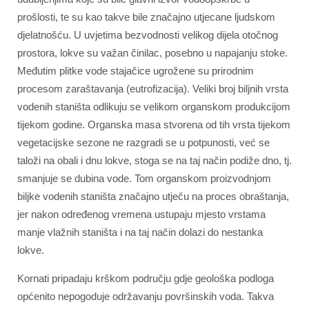
prošlosti, te su kao takve bile značajno utjecane ljudskom
djelatnošću. U uvjetima bezvodnosti velikog dijela otočnog
prostora, lokve su važan činilac, posebno u napajanju stoke.
Međutim plitke vode stajačice ugrožene su prirodnim
procesom zaraštavanja (eutrofizacija). Veliki broj biljnih vrsta
vodenih staništa odlikuju se velikom organskom produkcijom
tijekom godine. Organska masa stvorena od tih vrsta tijekom
vegetacijske sezone ne razgradi se u potpunosti, već se
taloži na obali i dnu lokve, stoga se na taj način podiže dno, tj.
smanjuje se dubina vode. Tom organskom proizvodnjom
biljke vodenih staništa značajno utječu na proces obraštanja,
jer nakon određenog vremena ustupaju mjesto vrstama
manje vlažnih staništa i na taj način dolazi do nestanka
lokve.
Kornati pripadaju krškom području gdje geološka podloga
općenito nepogoduje održavanju površinskih voda. Takva