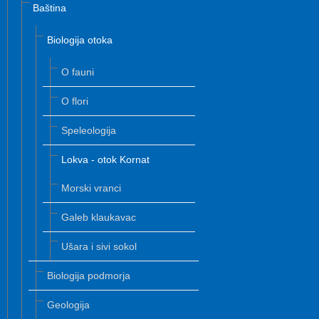
Baština
Biologija otoka
O fauni
O flori
Speleologija
Lokva - otok Kornat
Morski vranci
Galeb klaukavac
Ušara i sivi sokol
Biologija podmorja
Geologija