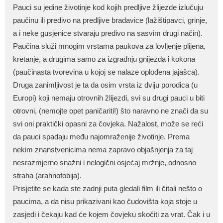
Pauci su jedine životinje kod kojih predljive žlijezde izlučuju
paučinu ili predivo na predljive bradavice (lažištipavci, grinje,
a i neke gusjenice stvaraju predivo na sasvim drugi način).
Paučina služi mnogim vrstama paukova za lovljenje plijena,
kretanje, a drugima samo za izgradnju gnijezda i kokona
(paučinasta tvorevina u kojoj se nalaze oplođena jajašca).
Druga zanimljivost je ta da osim vrsta iz dviju porodica (u
Europi) koji nemaju otrovnih žlijezdi, svi su drugi pauci u biti
otrovni, (nemojte opet paničariti!) što naravno ne znači da su
svi oni praktički opasni za čovjeka. Nažalost, može se reći
da pauci spadaju među najomraženije životinje. Prema
nekim znanstvenicima nema zapravo objašnjenja za taj
nesrazmjerno snažni i nelogični osjećaj mržnje, odnosno
straha (arahnofobija).
Prisjetite se kada ste zadnji puta gledali film ili čitali nešto o
paucima, a da nisu prikazivani kao čudovišta koja stoje u
zasjedi i čekaju kad će kojem čovjeku skočiti za vrat. Čak i u