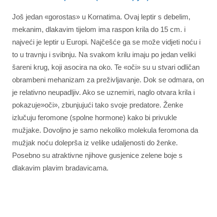
Još jedan «gorostas» u Kornatima. Ovaj leptir s debelim,
mekanim, dlakavim tijelom ima raspon krila do 15 cm. i
najveći je leptir u Europi. Najčešće ga se može vidjeti noću i
to u travnju i svibnju. Na svakom krilu imaju po jedan veliki
šareni krug, koji asocira na oko. Te «oči» su u stvari odličan
obrambeni mehanizam za preživljavanje. Dok se odmara, on
je relativno neupadljiv. Ako se uznemiri, naglo otvara krila i
pokazuje»oči», zbunjujući tako svoje predatore. Ženke
izlučuju feromone (spolne hormone) kako bi privukle
mužjake. Dovoljno je samo nekoliko molekula feromona da
mužjak noću doleprša iz velike udaljenosti do ženke.
Posebno su atraktivne njihove gusjenice zelene boje s
dlakavim plavim bradavicama.