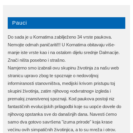
Pauci
Do sada je u Kornatima zabilježeno 34 vrste paukova.
Nemojte odmah paničariti!!! U Kornatima obitavaju više-
manje iste vrste kao i na ostalom dijelu srednje Dalmacije.
Znači ništa posebno i strašno.
Namjerno smo izabrali ovu skupinu životinja za našu web
stranicu upravo zbog te spoznaje o nedovoljnoj
informiranosti stanovništva, medijski krivom pristupu toj
skupini životinja, zatim njihovog «odvratnog» izgleda i
premaloj znanstvenoj spoznaji. Kod paukova postoji niz
fantastičnih evolucijskih prilagodbi koje su uopće dovele do
njihovog opstanka sve do današnjih dana. Navesti ćemo
samo dva gotovo savršena "izuma prirode" koja krase
većinu ovih simpatičnih životinjica, a to su mreža i otrov.