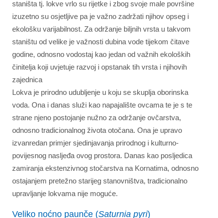
staništa tj. lokve vrlo su rijetke i zbog svoje male površine
izuzetno su osjetljive pa je važno zadržati njihov opseg i
ekološku varijabilnost. Za održanje biljnih vrsta u takvom
staništu od velike je važnosti dubina vode tijekom čitave
godine, odnosno vodostaj kao jedan od važnih ekoloških
činitelja koji uvjetuje razvoj i opstanak tih vrsta i njihovih
zajednica
Lokva je prirodno udubljenje u koju se skuplja oborinska
voda. Ona i danas služi kao napajalište ovcama te je s te
strane njeno postojanje nužno za održanje ovčarstva,
odnosno tradicionalnog života otočana. Ona je upravo
izvanredan primjer sjedinjavanja prirodnog i kulturno-
povijesnog nasljeđa ovog prostora. Danas kao posljedica
zamiranja ekstenzivnog stočarstva na Kornatima, odnosno
ostajanjem pretežno starijeg stanovništva, tradicionalno
upravljanje lokvama nije moguće.
Veliko noćno paunče (
Saturnia pyri
)