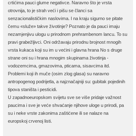
crtićima pauci glume negativce. Naravno što je vrsta
otrovnija, to je strah veći i pišu se članci sa
senzacionalističkim naslovima. I na kraju sigurno se pitate
čemu «služe» takve životinje? Poznato je da pauci imaju
nezamjenjivu ulogu u prirodnom prehrambenom lancu. To su
pravi grabežljivci. Oni održavaju prirodnu brojnost mnogih
vrsta kukaca koji su im u većini i glavna hrana No s druge
strane oni su i hrana mnogim skupinama životinja -
vodozemcima, gmazovima, pticama, sisavcima itd.
Problemi koji ih muče (osim zlog glasa) su naravno
antropogenog podrijetla, a najznačajniji su: gubitak pojedinih
tipova staništa i pesticidi.
U zapadnoeuropskom svijetu sve se više pridaje važnost
paucima i sve je veće shvaćanje njihove uloge u prirodi, pa
su i neke vrste zakonima zaštićene ili se nalaze na
europskoj crvenoj listi.