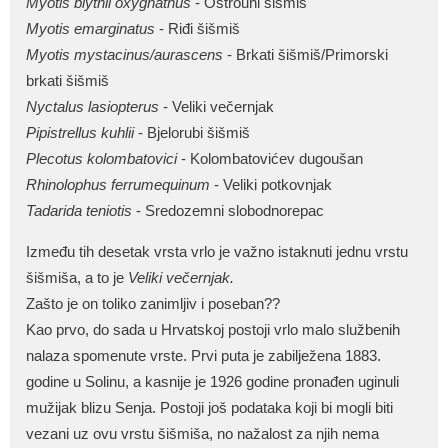
Myotis blythii oxygnathus
- Oštrouhi šišmiš
Myotis emarginatus
- Riđi šišmiš
Myotis mystacinus/aurascens
- Brkati šišmiš/Primorski
brkati šišmiš
Nyctalus lasiopterus
- Veliki večernjak
Pipistrellus kuhlii
- Bjelorubi šišmiš
Plecotus kolombatovici
- Kolombatovićev dugoušan
Rhinolophus ferrumequinum
- Veliki potkovnjak
Tadarida teniotis
- Sredozemni slobodnorepac
Između tih desetak vrsta vrlo je važno istaknuti jednu vrstu
šišmiša, a to je
Veliki večernjak.
Zašto je on toliko zanimljiv i poseban??
Kao prvo, do sada u Hrvatskoj postoji vrlo malo službenih
nalaza spomenute vrste. Prvi puta je zabilježena 1883.
godine u Solinu, a kasnije je 1926 godine pronađen uginuli
mužijak blizu Senja. Postoji još podataka koji bi mogli biti
vezani uz ovu vrstu šišmiša, no nažalost za njih nema