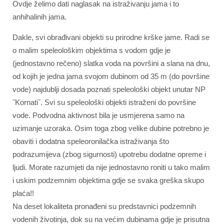
Ovdje želimo dati naglasak na istraživanju jama i to
anhihalinih jama.
Dakle, svi obrađivani objekti su prirodne krške jame. Radi se
o malim speleološkim objektima s vodom gdje je
(jednostavno rečeno) slatka voda na površini a slana na dnu,
od kojih je jedna jama svojom dubinom od 35 m (do površine
vode) najdublji dosada poznati speleološki objekt unutar NP
˝Kornati˝. Svi su speleološki objekti istraženi do površine
vode. Podvodna aktivnost bila je usmjerena samo na
uzimanje uzoraka. Osim toga zbog velike dubine potrebno je
obaviti i dodatna speleoronilačka istraživanja što
podrazumijeva (zbog sigurnosti) upotrebu dodatne opreme i
ljudi. Morate razumjeti da nije jednostavno roniti u tako malim
i uskim podzemnim objektima gdje se svaka greška skupo
plaća!!
Na deset lokaliteta pronađeni su predstavnici podzemnih
vodenih životinja, dok su na većim dubinama gdje je prisutna