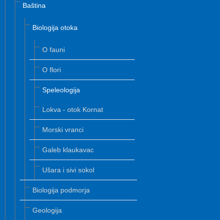
Baština
Biologija otoka
O fauni
O flori
Speleologija
Lokva - otok Kornat
Morski vranci
Galeb klaukavac
Ušara i sivi sokol
Biologija podmorja
Geologija