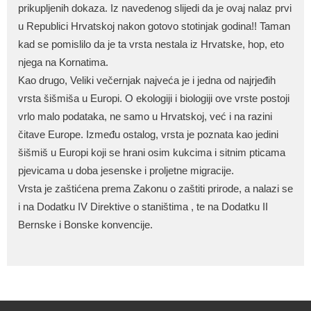
prikupljenih dokaza. Iz navedenog slijedi da je ovaj nalaz prvi
u Republici Hrvatskoj nakon gotovo stotinjak godina!! Taman
kad se pomislilo da je ta vrsta nestala iz Hrvatske, hop, eto
njega na Kornatima.
Kao drugo, Veliki večernjak najveća je i jedna od najrjeđih
vrsta šišmiša u Europi. O ekologiji i biologiji ove vrste postoji
vrlo malo podataka, ne samo u Hrvatskoj, već i na razini
čitave Europe. Između ostalog, vrsta je poznata kao jedini
šišmiš u Europi koji se hrani osim kukcima i sitnim pticama
pjevicama u doba jesenske i proljetne migracije.
Vrsta je zaštićena prema Zakonu o zaštiti prirode, a nalazi se
i na Dodatku IV Direktive o staništima , te na Dodatku II
Bernske i Bonske konvencije.