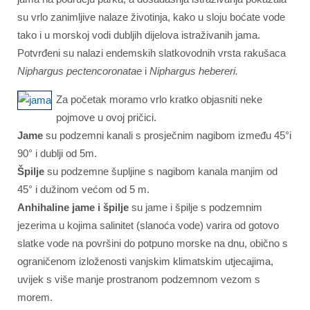
su vrlo zanimljive nalaze životinja, kako u sloju boćate vode
tako i u morskoj vodi dubljih dijelova istraživanih jama.
Potvrđeni su nalazi endemskih slatkovodnih vrsta rakušaca
Niphargus pectencoronatae
i
Niphargus hebereri.
Za početak moramo vrlo kratko objasniti neke
pojmove u ovoj pričici.
Jame
su podzemni kanali s prosječnim nagibom između 45°i
90° i dublji od 5m.
Špilje
su podzemne šupljine s nagibom kanala manjim od
45° i dužinom većom od 5 m.
Anhihaline jame i špilje
su jame i špilje s podzemnim
jezerima u kojima salinitet (slanoća vode) varira od gotovo
slatke vode na površini do potpuno morske na dnu, obično s
ograničenom izloženosti vanjskim klimatskim utjecajima,
uvijek s više manje prostranom podzemnom vezom s
morem.