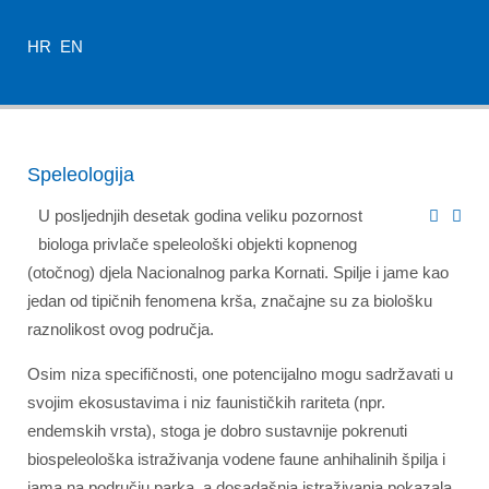
HR
EN
Speleologija
U posljednjih desetak godina veliku pozornost
biologa privlače speleološki objekti kopnenog
(otočnog) djela Nacionalnog parka Kornati. Spilje i jame kao
jedan od tipičnih fenomena krša, značajne su za biološku
raznolikost ovog područja.
Osim niza specifičnosti, one potencijalno mogu sadržavati u
svojim ekosustavima i niz faunističkih rariteta (npr.
endemskih vrsta), stoga je dobro sustavnije pokrenuti
biospeleološka istraživanja vodene faune anhihalinih špilja i
jama na području parka, a dosadašnja istraživanja pokazala