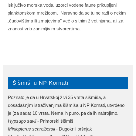
isključivo morska voda, uzorci vodene faune prikupljeni
planktonskom mrežicom. Naravno da se tu ne radi o nekim
„čudovištima ili zmajevima" već o sitnim životinjama, ali za
znanost vrlo zanimljivim stvorenjima.
Šišmiši u NP Kornati
Poznato je da u Hrvatskoj živi 35 vrsta šišmiša, a
dosadašnjim istraživanjima šišmiša u NP Kornati, utvrđeno
je (za sada) 10 vrsta. Nema ih puno, pa da ih nabrojimo.
Hypsugo savii
- Primorski šišmiš
Miniopterus schreibersii
- Dugokrili pršnjak