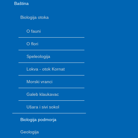
Baština
Biologija otoka
O fauni
O flori
Speleologija
Lokva - otok Kornat
Morski vranci
Galeb klaukavac
Ušara i sivi sokol
Biologija podmorja
Geologija