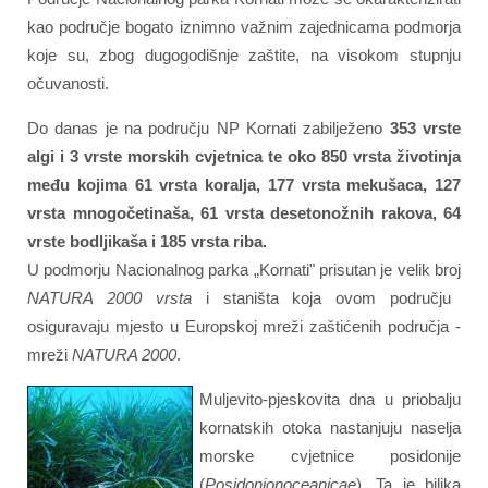
kao područje bogato iznimno važnim zajednicama podmorja
koje su, zbog dugogodišnje zaštite, na visokom stupnju
očuvanosti.
Do danas je na području NP Kornati zabilježeno
353 vrste
algi i 3 vrste morskih cvjetnica te oko 850 vrsta životinja
među kojima 61 vrsta koralja, 177 vrsta mekušaca, 127
vrsta mnogočetinaša, 61 vrsta desetonožnih rakova, 64
vrste bodljikaša i 185 vrsta riba.
U podmorju Nacionalnog parka „Kornati" prisutan je velik broj
NATURA 2000 vrsta
i staništa koja ovom području
osiguravaju mjesto u Europskoj mreži zaštićenih područja -
mreži
NATURA 2000
.
Muljevito-pjeskovita dna u priobalju
kornatskih otoka nastanjuju naselja
morske cvjetnice posidonije
(
Posidonionoceanicae
). Ta je biljka