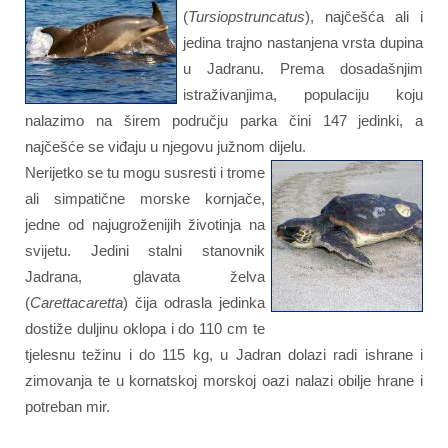
(
Tursiopstruncatus
), najčešća ali i
jedina trajno nastanjena vrsta dupina
u Jadranu. Prema dosadašnjim
istraživanjima, populaciju koju
nalazimo na širem području parka čini 147 jedinki, a
najčešće se viđaju u njegovu južnom dijelu.
Nerijetko se tu mogu susresti i trome
ali simpatične morske kornjače,
jedne od najugroženijih životinja na
svijetu. Jedini stalni stanovnik
Jadrana, glavata želva
(
Carettacaretta
) čija odrasla jedinka
dostiže duljinu oklopa i do 110 cm te
tjelesnu težinu i do 115 kg, u Jadran dolazi radi ishrane i
zimovanja te u kornatskoj morskoj oazi nalazi obilje hrane i
potreban mir.