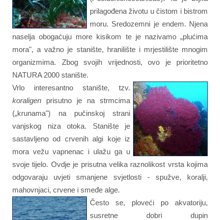
prilagođena životu u čistom i bistrom
moru. Sredozemni je endem. Njena
naselja obogaćuju more kisikom te je nazivamo „plućima
mora", a važno je stanište, hranilište i mrjestilište mnogim
organizmima. Zbog svojih vrijednosti, ovo je prioritetno
NATURA 2000 stanište.
Vrlo interesantno stanište, tzv.
koraligen
prisutno je na strmcima
(„krunama") na pučinskoj strani
vanjskog niza otoka. Stanište je
sastavljeno od crvenih algi koje iz
mora vežu vapnenac i ulažu ga u
svoje tijelo. Ovdje je prisutna velika raznolikost vrsta kojima
odgovaraju uvjeti smanjene svjetlosti - spužve, koralji,
mahovnjaci, crvene i smeđe alge.
Često se, ploveći po akvatoriju,
susretne dobri dupin