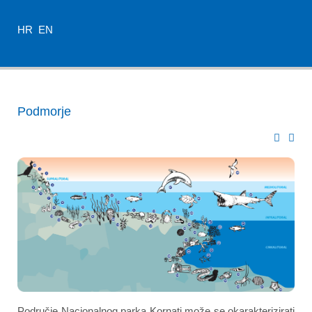
HR
EN
Podmorje
Područje Nacionalnog parka Kornati može se okarakterizirati