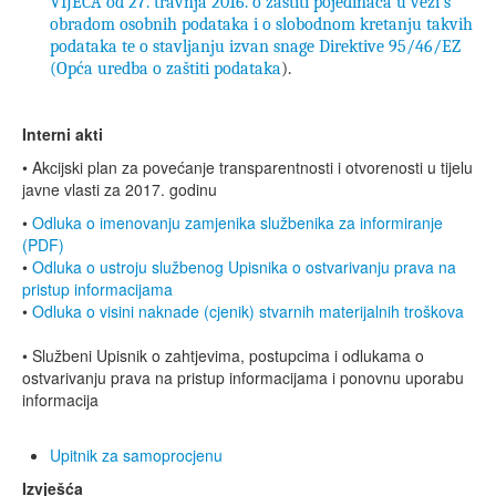
VIJEĆA od 27. travnja 2016. o zaštiti pojedinaca u vezi s
obradom osobnih podataka i o slobodnom kretanju takvih
podataka te o stavljanju izvan snage Direktive 95/46/EZ
(Opća uredba o zaštiti podataka
).
Interni akti
• Akcijski plan za povećanje transparentnosti i otvorenosti u tijelu
javne vlasti za 2017. godinu
•
Odluka o imenovanju zamjenika službenika za informiranje
(PDF)
•
Odluka o ustroju službenog Upisnika o ostvarivanju prava na
pristup informacijama
•
Odluka o visini naknade (cjenik) stvarnih materijalnih troškova
• Službeni Upisnik o zahtjevima, postupcima i odlukama o
ostvarivanju prava na pristup informacijama i ponovnu uporabu
informacija
Upitnik za samoprocjenu
Izvješća