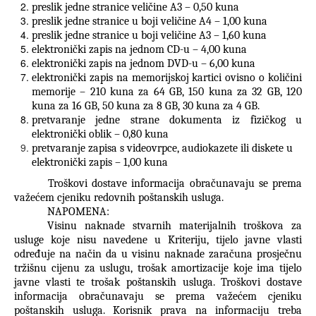
preslik jedne stranice veličine A3 – 0,50 kuna
preslik jedne stranice u boji veličine A4 – 1,00 kuna
preslik jedne stranice u boji veličine A3 – 1,60 kuna
elektronički zapis na jednom CD-u – 4,00 kuna
elektronički zapis na jednom DVD-u – 6,00 kuna
elektronički zapis na memorijskoj kartici ovisno o količini
memorije – 210 kuna za 64 GB, 150 kuna za 32 GB, 120
kuna za 16 GB, 50 kuna za 8 GB, 30 kuna za 4 GB.
pretvaranje jedne strane dokumenta iz fizičkog u
elektronički oblik – 0,80 kuna
pretvaranje zapisa s videovrpce, audiokazete ili diskete u
elektronički zapis – 1,00 kuna
Troškovi dostave informacija obračunavaju se prema
važećem cjeniku redovnih poštanskih usluga.
NAPOMENA:
Visinu naknade stvarnih materijalnih troškova za
usluge koje nisu navedene u Kriteriju, tijelo javne vlasti
određuje na način da u visinu naknade zaračuna prosječnu
tržišnu cijenu za uslugu, trošak amortizacije koje ima tijelo
javne vlasti te trošak poštanskih usluga. Troškovi dostave
informacija obračunavaju se prema važećem cjeniku
poštanskih usluga. Korisnik prava na informaciju treba