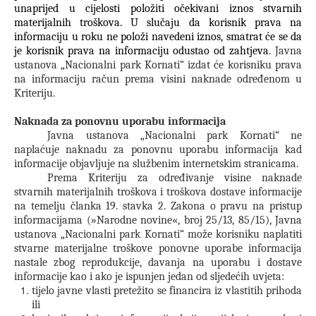
unaprijed u cijelosti položiti očekivani iznos stvarnih
materijalnih troškova. U slučaju da korisnik prava na
informaciju u roku ne položi navedeni iznos, smatrat će se da
je korisnik prava na informaciju odustao od zahtjeva
.
Javna
ustanova „Nacionalni park Kornati“
izdat će korisniku prava
na informaciju račun prema visini naknade određenom u
Kriteriju.
Naknada za ponovnu uporabu informacija
Javna ustanova „Nacionalni park Kornati“
ne
naplaćuje naknadu za ponovnu uporabu informacija kad
informacije objavljuje na službenim internetskim stranicama.
Prema Kriteriju za određivanje visine naknade
stvarnih materijalnih troškova i troškova dostave informacije
na temelju članka 19. stavka 2. Zakona o pravu na pristup
informacijama (»Narodne novine«, broj 25/13, 85/15),
Javna
ustanova „Nacionalni park Kornati“
može korisniku naplatiti
stvarne materijalne troškove ponovne uporabe informacija
nastale zbog reprodukcije, davanja na uporabu i dostave
informacije kao i ako je ispunjen jedan od sljedećih uvjeta:
tijelo javne vlasti pretežito se financira iz vlastitih prihoda
ili