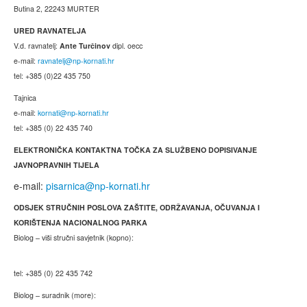
Butina 2, 22243 MURTER
URED RAVNATELJA
V.d. ravnatelj:
Ante Turčinov
dipl. oecc
e-mail:
ravnatelj@np-kornati.hr
tel: +385 (0)22 435 750
Tajnica
e-mail:
kornati@np-kornati.hr
tel: +385 (0) 22 435 740
ELEKTRONIČKA KONTAKTNA TOČKA ZA SLUŽBENO DOPISIVANJE
JAVNOPRAVNIH TIJELA
e-mail:
pisarnica@np-kornati.hr
ODSJEK STRUČNIH POSLOVA ZAŠTITE, ODRŽAVANJA, OČUVANJA I
KORIŠTENJA NACIONALNOG PARKA
Biolog – viši stručni savjetnik (kopno):
tel: +385 (0) 22 435 742
Biolog – suradnik (more):