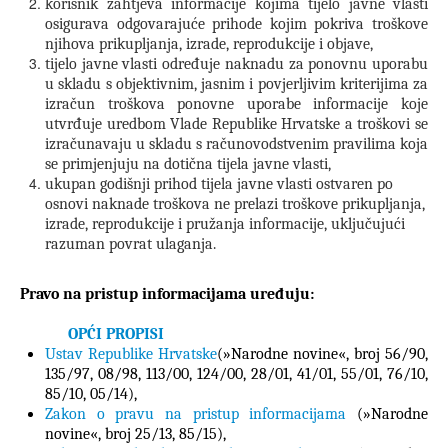
korisnik zahtjeva informacije kojima tijelo javne vlasti
osigurava odgovarajuće prihode kojim pokriva troškove
njihova prikupljanja, izrade, reprodukcije i objave,
tijelo javne vlasti određuje naknadu za ponovnu uporabu
u skladu s objektivnim, jasnim i povjerljivim kriterijima za
izračun troškova ponovne uporabe informacije koje
utvrđuje uredbom Vlade Republike Hrvatske a troškovi se
izračunavaju u skladu s računovodstvenim pravilima koja
se primjenjuju na dotična tijela javne vlasti,
ukupan godišnji prihod tijela javne vlasti ostvaren po
osnovi naknade troškova ne prelazi troškove prikupljanja,
izrade, reprodukcije i pružanja informacije, uključujući
razuman povrat ulaganja.
Pravo na pristup informacijama uređuju:
OPĆI PROPISI
Ustav Republike Hrvatske
(
»Narodne novine«,
broj 56/90,
135/97, 08/98, 113/00, 124/00, 28/01, 41/01, 55/01, 76/10,
85/10, 05/14),
Zakon o pravu na pristup informacijama
(»Narodne
novine«, broj 25/13, 85/15),