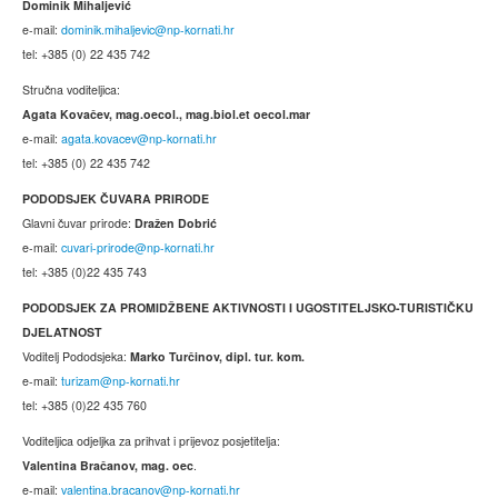
Dominik Mihaljević
e-mail:
dominik.mihaljevic@np-kornati.hr
tel: +385 (0) 22 435 742
Stručna voditeljica:
Agata Kovačev,
mag.oecol., mag.biol.et oecol.mar
e-mail:
agata.kovacev@np-kornati.hr
tel: +385 (0) 22 435 742
PODODSJEK ČUVARA PRIRODE
Glavni čuvar prirode:
Dražen Dobrić
e-mail:
cuvari-prirode@np-kornati.hr
tel: +385 (0)22 435 743
PODODSJEK ZA PROMIDŽBENE AKTIVNOSTI I UGOSTITELJSKO-TURISTIČKU
DJELATNOST
Voditelj Pododsjeka:
Marko Turčinov, dipl. tur. kom.
e-mail:
turizam@np-kornati.hr
tel: +385 (0)22 435 760
Voditeljica odjeljka za prihvat i prijevoz posjetitelja:
Valentina Bračanov, mag. oec
.
e-mail:
valentina.bracanov@np-kornati.hr