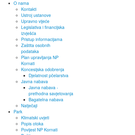
O nama
Kontakti
Ustroj ustanove
Upravno vijeće
Legislativa i financijska
izvješća
Pristup informacijama
Zaštita osobnih
podataka
Plan upravljanja NP
Kornati
Koncesijska odobrenja
Djelatnost pčelarstva
Javna nabava
Javna nabava -
prethodna savjetovanja
Bagatelna nabava
Natječaji
Park
Klimatski uvjeti
Popis otoka
Povijest NP Kornati