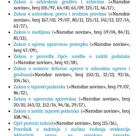
Zakon o arhivskom gradivu i arhivima
(»Narodne
novine«, broj
105/97
,
64/00
,
65/09
,
125/11,
46/17),
Zakon o autorskom pravu i srodnim pravima
(»Narodne
novine«, broj 167/03, 79/07, 80/11, 125/11, 141/13, 127/14,
62/17),
Zakon o medijima
(»Narodne novine«, broj
59/04
,
84/11
,
81/13),
Zakon o općem upravnom postupku
(»Narodne novine«,
broj 47/09),
Zakon o provedbi Opće uredbe o zaštiti podataka
(»Narodne novine«, broj 42/18),
Zakon o sustavu državne uprave u odnosima uprave i
građana
(»Narodne novine«, broj
150/11
, 12/13, 93/16,
104/16),
Zakon o tajnosti podataka
(»
Narodne novine«, broj 79/07,
86/12),
Zakon o upravnim sporovima
(»Narodne novine«, broj
20/10, 143/12, 152/14, 94/16, 29/17),
Zakon o zaštiti tajnosti podataka
(»Narodne novine«, broj
108/96
),
Opći porezni zakon
(
»Narodne novine«,
broj 115/16),
Pravilnik o sadržaju i načinu vođenja evidencije
isključivih prava na ponovnu uporabu