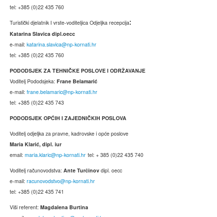
tel: +385 (0)22 435 760
Turistički djelatnik I vrste-voditeljica Odjeljka recepcija
:
Katarina Slavica dipl.oecc
e-mail:
katarina.slavica@np-kornati.hr
tel: +385 (0)22 435 760
PODODSJEK ZA TEHNIČKE POSLOVE I ODRŽAVANJE
Voditelj Pododsjeka:
Frane Belamarić
e-mail:
frane.belamaric@np-kornati.hr
tel: +385 (0)22 435 743
PODODSJEK OPĆIH I ZAJEDNIČKIH POSLOVA
Voditelj odjeljka za pravne, kadrovske i opće poslove
Maria Klarić, dipl. iur
email:
maria.klaric@np-kornati.hr
tel: + 385 (0)22 435 740
Voditelj računovodstva:
Ante Turčinov
dipl. oecc
e-mail:
racunovodstvo@np-kornati.hr
tel: +385 (0)22 435 741
Viši referent:
Magdalena Burtina