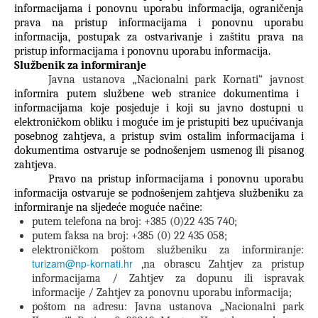
informacijama i ponovnu uporabu informacija, ograničenja
prava na pristup informacijama i ponovnu uporabu
informacija, postupak za ostvarivanje i zaštitu prava na
pristup informacijama i ponovnu uporabu informacija.
Službenik za informiranje
Javna ustanova „Nacionalni park Kornati“ javnost
informira putem službene web stranice dokumentima i
informacijama koje posjeduje i koji su javno dostupni u
elektroničkom obliku i moguće im je pristupiti bez upućivanja
posebnog zahtjeva, a pristup svim ostalim informacijama i
dokumentima ostvaruje se podnošenjem usmenog ili pisanog
zahtjeva.
Pravo na pristup informacijama i ponovnu uporabu
informacija ostvaruje se podnošenjem zahtjeva službeniku za
informiranje na sljedeće moguće načine:
putem telefona na broj:
+385 (0)
22 435 740;
putem faksa na broj:
+385 (0)
22 435 058;
elektroničkom poštom službeniku za informiranje:
turizam@np-kornati.hr
,
na obrascu Zahtjev za pristup
informacijama / Zahtjev za dopunu ili ispravak
informacije / Zahtjev za ponovnu uporabu informacija;
poštom na adresu: Javna ustanova „Nacionalni park