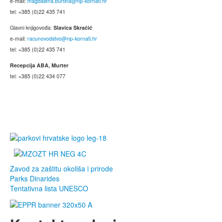
e-mail:
magdalena.burtina@np-kornati.hr
tel: +385 (0)22 435 741
Glavni knjigovođa:
Slavica Skračić
e-mail:
racunovodstvo@np-kornati.hr
tel: +385 (0)22 435 741
Recepcija ABA, Murter
tel: +385 (0)22 434 077
Zavod za zaštitu okoliša i prirode
Parks Dinarides
Tentativna lista UNESCO