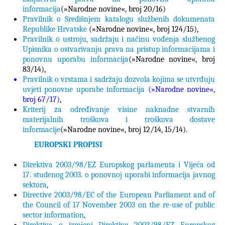
informacija
(
»Narodne novine«,
broj 20/16)
Pravilnik o Središnjem katalogu službenih dokumenata
Republike Hrvatske
(
»Narodne novine«,
broj
124/15
),
Pravilnik o ustroju, sadržaju i načinu vođenja službenog
Upisnika o ostvarivanju prava na pristup informacijama i
ponovnu uporabu informacija
(»Narodne novine«, broj
83/14),
Pravilnik o vrstama i sadržaju dozvola kojima se utvrđuju
uvjeti ponovne uporabe informacija
(»Narodne novine«,
broj
67/17
),
Kriterij za određivanje visine naknadne stvarnih
materijalnih troškova i troškova dostave
informacije
(»Narodne novine«, broj 12/14, 15/14).
EUROPSKI PROPISI
Direktiva 2003/98/EZ Europskog parlamenta i Vijeća od
17. studenog 2003. o ponovnoj uporabi informacija javnog
sektora
,
Directive 2003/98/EC of the European Parliament and of
the Council of 17 November 2003 on the re-use of public
sector information
,
Direktiva o izmjeni Direktive 2003/98/EZ Europskog