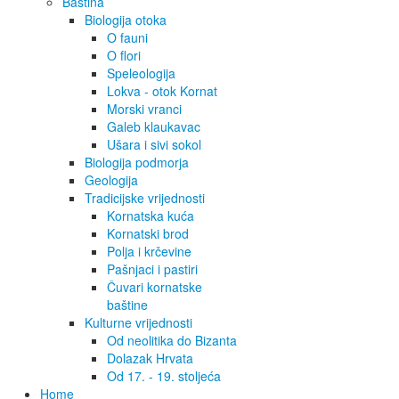
Baština
Biologija otoka
O fauni
O flori
Speleologija
Lokva - otok Kornat
Morski vranci
Galeb klaukavac
Ušara i sivi sokol
Biologija podmorja
Geologija
Tradicijske vrijednosti
Kornatska kuća
Kornatski brod
Polja i krčevine
Pašnjaci i pastiri
Čuvari kornatske
baštine
Kulturne vrijednosti
Od neolitika do Bizanta
Dolazak Hrvata
Od 17. - 19. stoljeća
Home