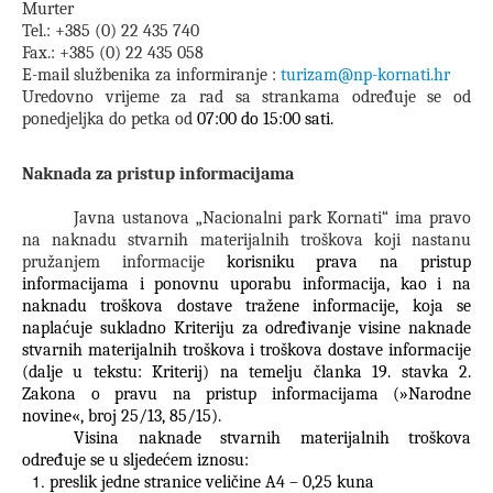
Murter
Tel.: +385 (0)
22 435 740
Fax.: +385 (0) 22 435 058
E-mail službenika za informiranje :
turizam@np-kornati.hr
Uredovno vrijeme za rad sa strankama određuje se od
ponedjeljka do petka od
07:00 do 15:00 sati.
Naknada za pristup informacijama
Javna ustanova „Nacionalni park Kornati“ ima pravo
na naknadu stvarnih materijalnih troškova koji nastanu
pružanjem informacije
korisniku prava na pristup
informacijama i ponovnu uporabu informacija, kao i na
naknadu troškova dostave tražene informacije, koja se
naplaćuje sukladno Kriteriju za određivanje visine naknade
stvarnih materijalnih troškova i troškova dostave informacije
(dalje u tekstu: Kriterij) na temelju članka 19. stavka 2.
Zakona o pravu na pristup informacijama (»Narodne
novine«, broj 25/13, 85/15).
Visina naknade stvarnih materijalnih troškova
određuje se u sljedećem iznosu:
preslik jedne stranice veličine A4 – 0,25 kuna