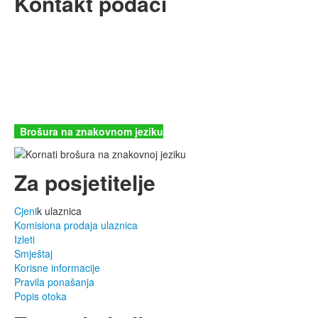
Kontakt podaci
JU Nacionalni park Kornati
Butina 2
22243 Murter
Hrvatska
+385 (22) 435740
kornati@np-kornati.hr
Brošura na znakovnom jeziku
Za posjetitelje
Cjeni
k ulaznica
Komisiona prodaja ulaznica
Izleti
Smještaj
Korisne informacije
Pravila ponašanja
Popis otoka