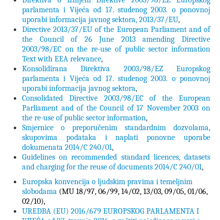
parlamenta i Vijeća od 17. studenog 2003. o ponovnoj
uporabi informacija javnog sektora, 2013/37/EU
,
Directive 2013/37/EU of the European Parliament and of
the Council of 26 June 2013 amending Directive
2003/98/EC on the re-use of public sector information
Text with EEA relevance
,
Konsolidirana Direktiva 2003/98/EZ Europskog
parlamenta i Vijeća od 17. studenog 2003. o ponovnoj
uporabi informacija javnog sektora
,
Consolidated Directive 2003/98/EC of the European
Parliament and of the Council of 17 November 2003 on
the re-use of public sector information
,
Smjernice o preporučenim standardnim dozvolama,
skupovima podataka i naplati ponovne uporabe
dokumenata 2014/C 240/01
,
Guidelines on recommended standard licences, datasets
and charging for the reuse of documents 2014/C 240/01
,
Europska konvencija o ljudskim pravima i temeljnim
slobodama
(MU 18/97, 06/99, 14/02, 13/03, 09/05, 01/06,
02/10),
UREDBA (EU) 2016/679 EUROPSKOG PARLAMENTA I