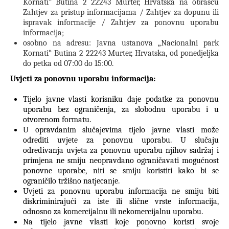
Kornati“ Butina 2 22243 Murter, Hrvatska na obrascu
Zahtjev za pristup informacijama / Zahtjev za dopunu ili
ispravak informacije / Zahtjev za ponovnu uporabu
informacija;
osobno na adresu: Javna ustanova „Nacionalni park
Kornati“ Butina 2 22243 Murter, Hrvatska, od ponedjeljka
do petka od 07:00 do 15:00.
Uvjeti za ponovnu uporabu informacija:
Tijelo javne vlasti korisniku daje podatke za ponovnu
uporabu bez ograničenja, za
slobodnu uporabu i u
otvorenom formatu.
U opravdanim slučajevima tijelo javne vlasti može
odrediti uvjete za ponovnu uporabu. U slučaju
određivanja uvjeta za ponovnu uporabu njihov sadržaj i
primjena ne smiju neopravdano ograničavati mogućnost
ponovne uporabe, niti se smiju koristiti kako bi se
ograničilo tržišno natjecanje.
Uvjeti za ponovnu uporabu informacija ne smiju biti
diskriminirajući za iste ili slične vrste informacija,
odnosno za komercijalnu ili nekomercijalnu uporabu.
Na tijelo javne vlasti koje ponovno koristi svoje