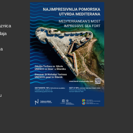
aznica
daja
ca
u