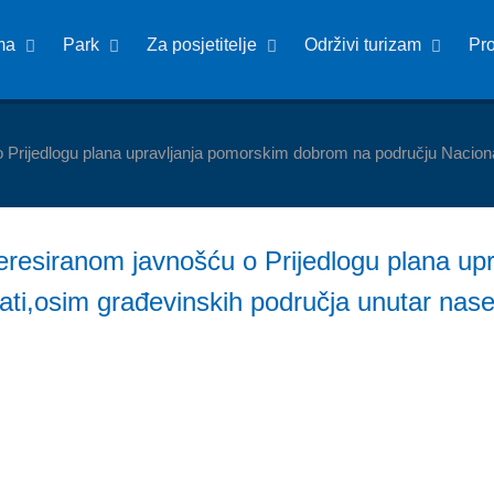
ma
Park
Za posjetitelje
Održivi turizam
Pr
o Prijedlogu plana upravljanja pomorskim dobrom na području Nacion
teresiranom javnošću o Prijedlogu plana u
ti,osim građevinskih područja unutar nasel