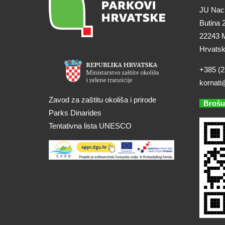
JU Naci
Butina 
22243 M
Hrvats
+385 (2
kornati
Zavod za zaštitu okoliša i prirode
Brošu
Parks Dinarides
Tentativna lista UNESCO