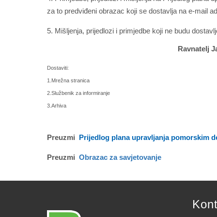
za to predviđeni obrazac koji se dostavlja na e-mail a
5. Mišljenja, prijedlozi i primjedbe koji ne budu dostav
Ravnatelj J
Šime Ježina
Dostaviti:
1.Mrežna stranica
2.Službenik za informiranje
3.Arhiva
Preuzmi
Prijedlog plana upravljanja pomorskim d
Preuzmi
Obrazac za savjetovanje
Kont