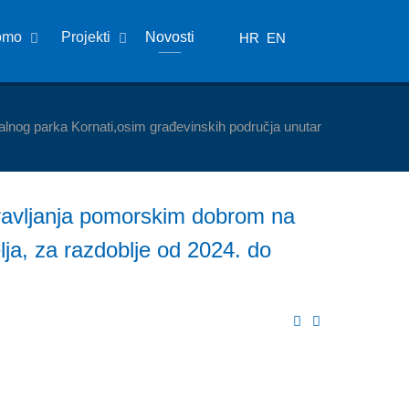
omo
Projekti
Novosti
HR
EN
alnog parka Kornati,osim građevinskih područja unutar
pravljanja pomorskim dobrom na
ja, za razdoblje od 2024. do