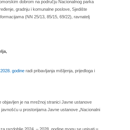
 pomorskim dobrom na području Nacionalnog parka
ređenje, gradnju i komunalne poslove, Sjedište
formacijama (NN 25/13, 85/15, 69/22), ravnatelj
lja,
 2028. godine
radi pribavljanja mišljenja, prijedloga i
 objavljen je na mrežnoj stranici Javne ustanove
nom javnošću u prostorijama Javne ustanove „Nacionalni
 za razdoblje 2024. – 2028. godine mogu se upisati u