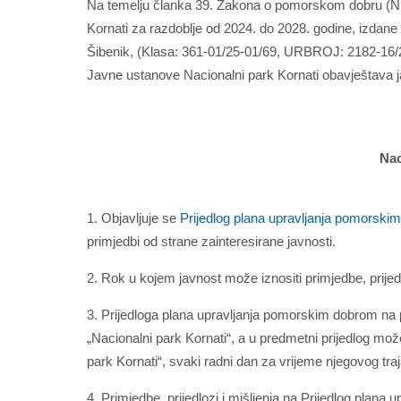
Na temelju članka 39. Zakona o pomorskom dobru (NN
Kornati za razdoblje od 2024. do 2028. godine, izdane
Šibenik, (Klasa: 361-01/25-01/69, URBROJ: 2182-16/23
Javne ustanove Nacionalni park Kornati obavještava j
Nac
1. Objavljuje se
Prijedlog plana upravljanja pomorski
primjedbi od strane zainteresirane javnosti.
2. Rok u kojem javnost može iznositi primjedbe, prijedl
3. Prijedloga plana upravljanja pomorskim dobrom na 
„Nacionalni park Kornati“, a u predmetni prijedlog mož
park Kornati“, svaki radni dan za vrijeme njegovog traj
4. Primjedbe, prijedlozi i mišljenja na Prijedlog pla