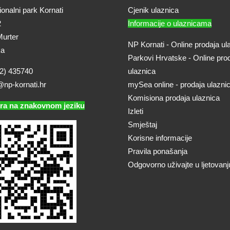
onalni park Kornati
Cjenik ulaznica
2
Informacije o ulaznicama
urter
NP Kornati - Online prodaja ul
ka
Parkovi Hrvatske - Online pro
2) 435740
ulaznica
@np-kornati.hr
mySea online - prodaja ulazni
Komisiona prodaja ulaznica
ra na znakovnom jeziku
Izleti
Smještaj
Korisne informacije
Pravila ponašanja
Odgovorno uživajte u ljetovanj