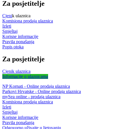
Za posjetitelje
Cjeni
k ulaznica
Komisiona prodaja ulaznica
Izleti
Smještaj
Korisne informacije
Pravila ponašanja
Popis otoka
Za posjetitelje
Cjenik ulaznica
Informacije o ulaznicama
NP Kornati - Online prodaja ulaznica
Parkovi Hrvatske - Online prodaja ulaznica
mySea online - prodaja ulaznica
Komisiona prodaja ulaznica
Izleti
Smještaj
Korisne informacije
Pravila ponašanja
Odgovorno uživajte u ljetovanju