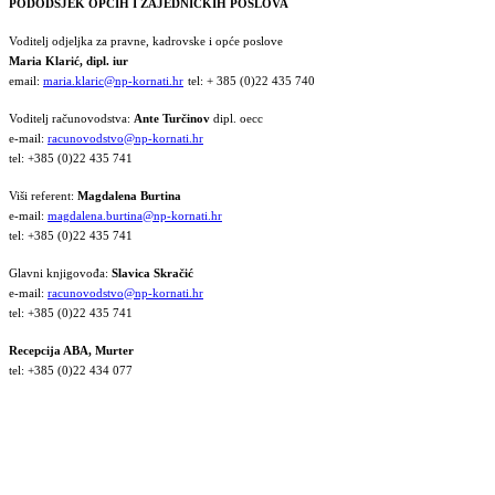
PODODSJEK OPĆIH I ZAJEDNIČKIH POSLOVA
Voditelj odjeljka za pravne, kadrovske i opće poslove
Maria Klarić, dipl. iur
email:
maria.klaric@np-kornati.hr
tel: + 385 (0)22 435 740
Voditelj računovodstva:
Ante Turčinov
dipl. oecc
e-mail:
racunovodstvo@np-kornati.hr
tel: +385 (0)22 435 741
Viši referent:
Magdalena Burtina
e-mail:
magdalena.burtina@np-kornati.hr
tel: +385 (0)22 435 741
Glavni knjigovođa:
Slavica Skračić
e-mail:
racunovodstvo@np-kornati.hr
tel: +385 (0)22 435 741
Recepcija ABA, Murter
tel: +385 (0)22 434 077