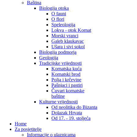
Baština
Biologija otoka
O fauni
O flori
Speleologija
Lokva - otok Kornat
Morski vranci
Galeb klaukavac
Ušara i sivi sokol
Biologija podmorja
Geologija
Tradicijske vrijednosti
Kornatska kuća
Kornatski brod
Polja i krčevine
Pašnjaci i pastiri
Čuvari kornatske
baštine
Kulturne vrijednosti
Od neolitika do Bizanta
Dolazak Hrvata
Od 17. - 19. stoljeća
Home
Za posjetitelje
Informacije o ulaznicama