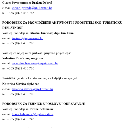
Glavni čuvar prirode:
Dražen Dobrić
e-mail:
cuvari-prirode@np-kornati.hr
tel: +385 (0)22 435 743
PODODSJEK ZA PROMIDŽBENE AKTIVNOSTI I UGOSTITELJSKO-TURISTIČKU
DJELATNOST
Voditelj Pododsjeka:
Marko Turčinov, dipl. tur. kom.
e-mail:
turizam@np-kornati.hr
tel: +385 (0)22 435 760
Voditeljica odjeljka za prihvat i prijevoz posjetitelja:
Valentina Bračanov, mag. oec
.
e-mail:
valentina.bracanov@np-kornati.hr
tel: +385 (0)22 435 760
:
Turistički djelatnik I vrste-voditeljica Odjeljka recepcija
Katarina Slavica dipl.oecc
e-mail:
katarina.slavica@np-kornati.hr
tel: +385 (0)22 435 760
PODODSJEK ZA TEHNIČKE POSLOVE I ODRŽAVANJE
Voditelj Pododsjeka:
Frane Belamarić
e-mail:
frane.belamaric@np-kornati.hr
tel: +385 (0)22 435 743