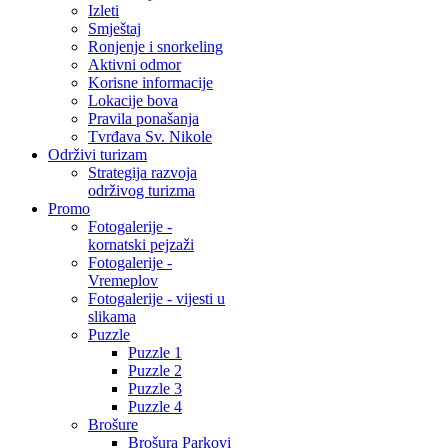
Izleti
Smještaj
Ronjenje i snorkeling
Aktivni odmor
Korisne informacije
Lokacije bova
Pravila ponašanja
Tvrđava Sv. Nikole
Održivi turizam
Strategija razvoja
održivog turizma
Promo
Fotogalerije -
kornatski pejzaži
Fotogalerije -
Vremeplov
Fotogalerije - vijesti u
slikama
Puzzle
Puzzle 1
Puzzle 2
Puzzle 3
Puzzle 4
Brošure
Brošura Parkovi