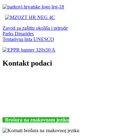
Zavod za zaštitu okoliša i prirode
Parks Dinarides
Tentativna lista UNESCO
Kontakt podaci
JU Nacionalni park Kornati
Butina 2
22243 Murter
Hrvatska
+385 (22) 435740
kornati@np-kornati.hr
Brošura na znakovnom jeziku