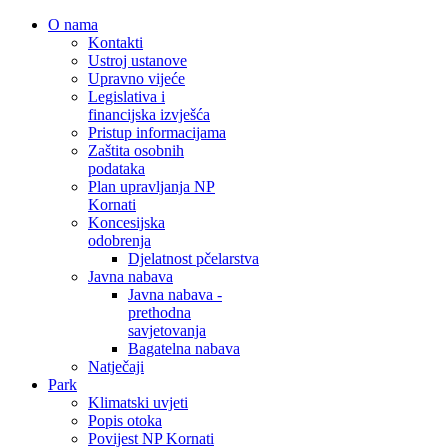
O nama
Kontakti
Ustroj ustanove
Upravno vijeće
Legislativa i
financijska izvješća
Pristup informacijama
Zaštita osobnih
podataka
Plan upravljanja NP
Kornati
Koncesijska
odobrenja
Djelatnost pčelarstva
Javna nabava
Javna nabava -
prethodna
savjetovanja
Bagatelna nabava
Natječaji
Park
Klimatski uvjeti
Popis otoka
Povijest NP Kornati