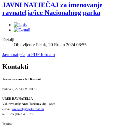
JAVNI NATJEČAJ za imenovanje
ravnatelja/ice Nacionalnog parka
Detalji
Objavljeno: Petak, 20 Rujan 2024 08:55
Javni natječaj u PDF formatu
Kontakti
Javna ustanova NP Kornati
Butina 2, 22243 MURTER
URED RAVNATELJA
V.d. ravnatelj:
Ante Turčinov
dipl. oecc
e-mail:
ravnatelj@np-kornati.hr
tel: +385 (0)22 435 750
Tajnica