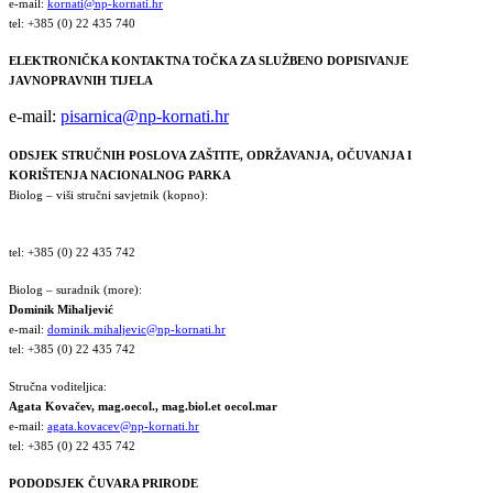
e-mail:
kornati@np-kornati.hr
tel: +385 (0) 22 435 740
ELEKTRONIČKA KONTAKTNA TOČKA ZA SLUŽBENO DOPISIVANJE
JAVNOPRAVNIH TIJELA
e-mail:
pisarnica@np-kornati.hr
ODSJEK STRUČNIH POSLOVA ZAŠTITE, ODRŽAVANJA, OČUVANJA I
KORIŠTENJA NACIONALNOG PARKA
Biolog – viši stručni savjetnik (kopno):
tel: +385 (0) 22 435 742
Biolog – suradnik (more):
Dominik Mihaljević
e-mail:
dominik.mihaljevic@np-kornati.hr
tel: +385 (0) 22 435 742
Stručna voditeljica:
Agata Kovačev,
mag.oecol., mag.biol.et oecol.mar
e-mail:
agata.kovacev@np-kornati.hr
tel: +385 (0) 22 435 742
PODODSJEK ČUVARA PRIRODE