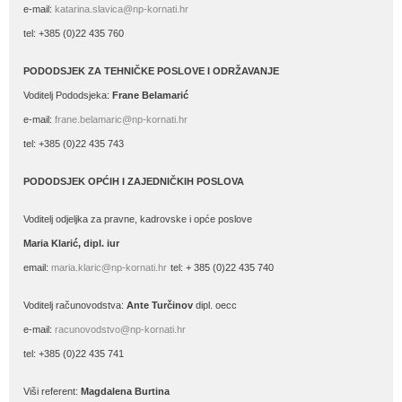
e-mail:
katarina.slavica@np-kornati.hr
tel: +385 (0)22 435 760
PODODSJEK ZA TEHNIČKE POSLOVE I ODRŽAVANJE
Voditelj Pododsjeka:
Frane Belamarić
e-mail:
frane.belamaric@np-kornati.hr
tel: +385 (0)22 435 743
PODODSJEK OPĆIH I ZAJEDNIČKIH POSLOVA
Voditelj odjeljka za pravne, kadrovske i opće poslove
Maria Klarić, dipl. iur
email:
maria.klaric@np-kornati.hr
tel: + 385 (0)22 435 740
Voditelj računovodstva:
Ante Turčinov
dipl. oecc
e-mail:
racunovodstvo@np-kornati.hr
tel: +385 (0)22 435 741
Viši referent:
Magdalena Burtina