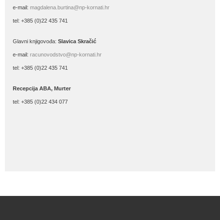
e-mail:
magdalena.burtina@np-kornati.hr
tel: +385 (0)22 435 741
Glavni knjigovođa:
Slavica Skračić
e-mail:
racunovodstvo@np-kornati.hr
tel: +385 (0)22 435 741
Recepcija ABA, Murter
tel: +385 (0)22 434 077