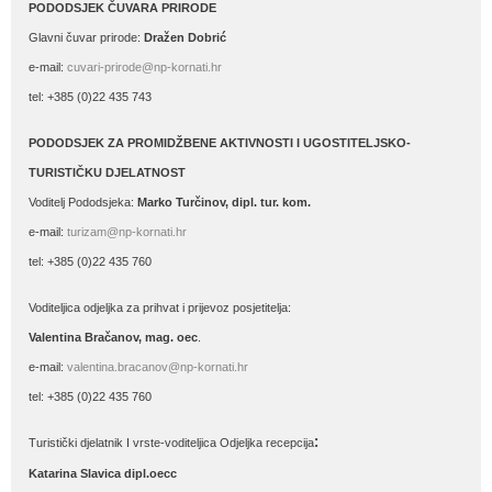
PODODSJEK ČUVARA PRIRODE
Glavni čuvar prirode:
Dražen Dobrić
e-mail:
cuvari-prirode@np-kornati.hr
tel: +385 (0)22 435 743
PODODSJEK ZA PROMIDŽBENE AKTIVNOSTI I UGOSTITELJSKO-
TURISTIČKU DJELATNOST
Voditelj Pododsjeka:
Marko Turčinov, dipl. tur. kom.
e-mail:
turizam@np-kornati.hr
tel: +385 (0)22 435 760
Voditeljica odjeljka za prihvat i prijevoz posjetitelja:
Valentina Bračanov, mag. oec
.
e-mail:
valentina.bracanov@np-kornati.hr
tel: +385 (0)22 435 760
:
Turistički djelatnik I vrste-voditeljica Odjeljka recepcija
Katarina Slavica dipl.oecc