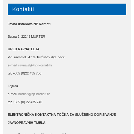
Kontakti
Javna ustanova NP Kornati
Butina 2, 22243 MURTER
URED RAVNATELJA
V.d. ravnatelj:
Ante Turčinov
dipl. oecc
e-mail:
ravnatelj@np-kornati.hr
tel: +385 (0)22 435 750
Tajnica
e-mail:
kornati@np-kornati.hr
tel: +385 (0) 22 435 740
ELEKTRONIČKA KONTAKTNA TOČKA ZA SLUŽBENO DOPISIVANJE
JAVNOPRAVNIH TIJELA