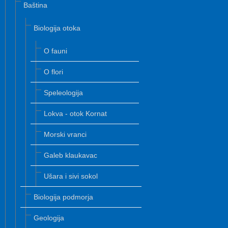
Baština
Biologija otoka
O fauni
O flori
Speleologija
Lokva - otok Kornat
Morski vranci
Galeb klaukavac
Ušara i sivi sokol
Biologija podmorja
Geologija