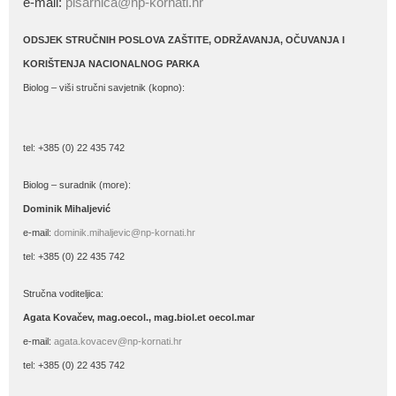
e-mail:
pisarnica@np-kornati.hr
ODSJEK STRUČNIH POSLOVA ZAŠTITE, ODRŽAVANJA, OČUVANJA I
KORIŠTENJA NACIONALNOG PARKA
Biolog – viši stručni savjetnik (kopno):
tel: +385 (0) 22 435 742
Biolog – suradnik (more):
Dominik Mihaljević
e-mail:
dominik.mihaljevic@np-kornati.hr
tel: +385 (0) 22 435 742
Stručna voditeljica:
Agata Kovačev,
mag.oecol., mag.biol.et oecol.mar
e-mail:
agata.kovacev@np-kornati.hr
tel: +385 (0) 22 435 742