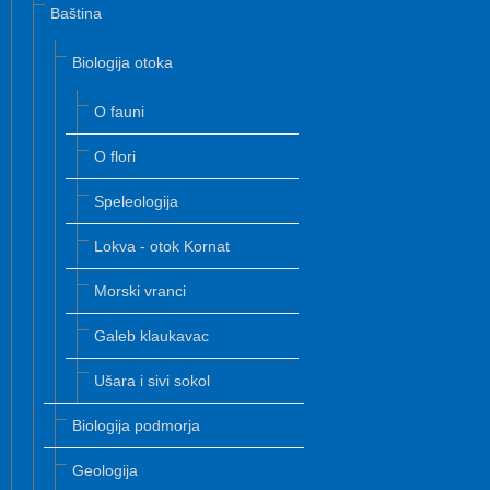
Baština
Biologija otoka
O fauni
O flori
Speleologija
Lokva - otok Kornat
Morski vranci
Galeb klaukavac
Ušara i sivi sokol
Biologija podmorja
Geologija