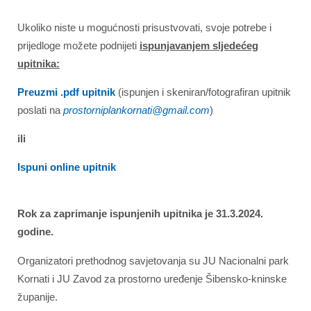
Ukoliko niste u mogućnosti prisustvovati, svoje potrebe i
prijedloge možete podnijeti
ispunjavanjem sljedećeg
upitnika:
Preuzmi .pdf upitnik
(ispunjen i skeniran/fotografiran upitnik
poslati na
prostorniplankornati@gmail.com
)
ili
Ispuni online upitnik
Rok za zaprimanje ispunjenih upitnika je 31.3.2024.
godine.
Organizatori prethodnog savjetovanja su JU Nacionalni park
Kornati i JU Zavod za prostorno uređenje Šibensko-kninske
županije.