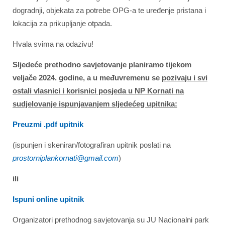
dogradnji, objekata za potrebe OPG-a te uređenje pristana i
lokacija za prikupljanje otpada.
Hvala svima na odazivu!
Sljedeće prethodno savjetovanje planiramo tijekom
veljače 2024. godine, a u međuvremenu se
pozivaju i svi
ostali vlasnici i korisnici posjeda u NP Kornati na
sudjelovanje ispunjavanjem sljedećeg upitnika:
Preuzmi .pdf upitnik
(ispunjen i skeniran/fotografiran upitnik poslati na
prostorniplankornati@gmail.com
)
ili
Ispuni online upitnik
Organizatori prethodnog savjetovanja su JU Nacionalni park