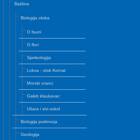
Baština
Biologija otoka
O fauni
O flori
Speleologija
Lokva - otok Kornat
Morski vranci
Galeb klaukavac
Ušara i sivi sokol
Biologija podmorja
Geologija