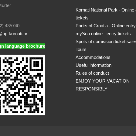
urter
Kornati National Park - Online 
tickets
2) 435740
Parks of Croatia - Online entry
np-kornati.hr
mySea online - entry tickets
Spots of comission ticket sale
gn language brochure
Tours
Accommodations
Useful information
Rules of conduct
ENJOY YOUR VACATION
RESPONSIBLY