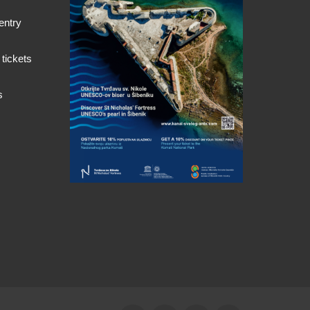
entry
 tickets
s