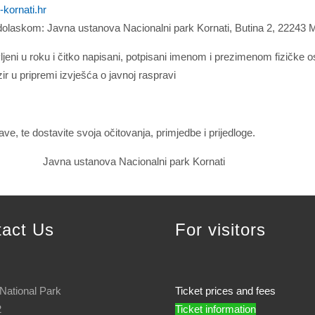
kornati.hr
olaskom: Javna ustanova Nacionalni park Kornati, Butina 2, 22243 M
stavljeni u roku i čitko napisani, potpisani imenom i prezimenom fizi
zir u pripremi izvješća o javnoj raspravi
, te dostavite svoja očitovanja, primjedbe i prijedloge.
onalni park Kornati
tact Us
For visitors
 National Park
Ticket prices and fees
2
Ticket information