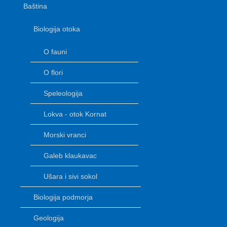
Baština
Biologija otoka
O fauni
O flori
Speleologija
Lokva - otok Kornat
Morski vranci
Galeb klaukavac
Ušara i sivi sokol
Biologija podmorja
Geologija