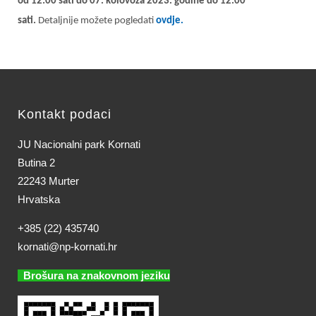
od 12:00 sati do 07. kolovoza 2023. godine do 12:00
sati.
Detaljnije možete pogledati
ovdje.
Kontakt podaci
JU Nacionalni park Kornati
Butina 2
22243 Murter
Hrvatska
+385 (22) 435740
kornati@np-kornati.hr
Brošura na znakovnom jeziku