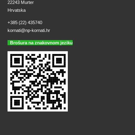
22243 Murter
Hrvatska
+385 (22) 435740
kornati@np-kornati.hr
Brošura na znakovnom jeziku