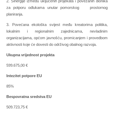
2. Sinergije između uključenih projekata i povezanih dionika
za potporu odlukama unutar pomorskog prostornog
planiranja.
3. Povećana ekološka svijest među kreatorima politika,
lokalnim i regionalnim zajednicama, nevladinim
organizacijama, općom javnošću, promicanjem i provedbom
aktivnosti koje će dovesti do održivog obalnog razvoja.
Ukupna vrijednost projekta
599.675,00 €
Intezitet potpore EU
85%
Bespovratna sredstva EU
509.723,75 €