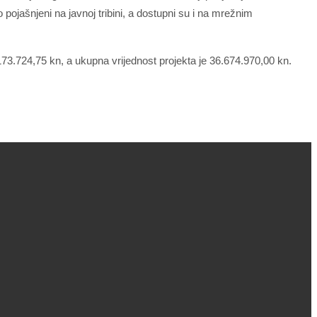
pojašnjeni na javnoj tribini, a dostupni su i na mrežnim
73.724,75 kn, a ukupna vrijednost projekta je 36.674.970,00 kn.