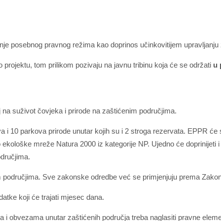
posebnog pravnog režima kao doprinos učinkovitijem upravljanju 
 o projektu, tom prilikom pozivaju na javnu tribinu koja će se održati
u 
ecaj na suživot čovjeka i prirode na zaštićenim područjima.
 10 parkova prirode unutar kojih su i 2 stroga rezervata. EPPR će st
 ekološke mreže Natura 2000 iz kategorije NP. Ujedno će doprinijeti i
odručjima.
 područjima. Sve zakonske odredbe već se primjenjuju prema Zakonu 
datke koji će trajati mjesec dana.
ma i obvezama unutar zaštićenih područja treba naglasiti pravne elemen