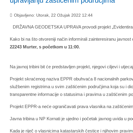
upravljanju zaštićenim područjima“
Objavljeno: Utorak, 22 Ožujak 2022 12:44
DRŽAVNA GEODETSKA UPRAVA provodi projekt „Evidentiranje 
Kako bi na što otvoreniji način informirali zainteresiranu javnost
22243 Murter, s početkom u 11:00.
Na javnoj tribini bit će predstavljen projekt, njegovi ciljevi i utj
Projekt skraćenog naziva EPPR obuhvaća 8 nacionalnih parkova i
službenim registrima u svim zaštićenim područjima koja su i dio
transparentne informacije o statusima i pravima u zaštićenim p
Projekt EPPR-a neće ograničavati prava vlasnika na zaštićenim
Javna tribina u NP Kornati je ujedno i početak javnog uvida u po
Kada je riječ o vlasnicima katastarskih čestice i njihovim pravi