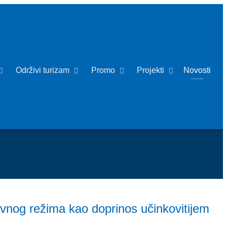
Održivi turizam
Promo
Projekti
Novosti
avnog režima kao doprinos učinkovitijem