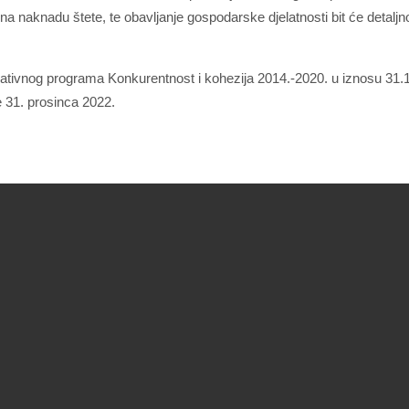
a naknadu štete, te obavljanje gospodarske djelatnosti bit će detaljno 
rativnog programa Konkurentnost i kohezija 2014.-2020. u iznosu 31.1
e 31. prosinca 2022.