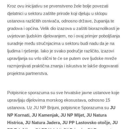
Kroz ovu inicijativu se prvenstveno žele bolje povezati
djelatnici u sektoru zaštite prirode koji djeluju u sklopu
ustanova različitih osnivača, odnosno države, županija te
gradova i općina. Velik dio izazova u zaštiti bioraznolikosti je
uvjetovan ljudskim djelovanjem, no i ovaj primjer poboljšanja
suradnje među stručnjacima u sektoru budi nadu da je na
ljudima i rješenje. Iako je svako područje različito, izazovi
upravljanja su vrlo slični te će se putem ove ljudske mreže
razmjenjivati praktična znanja i iskustva te lakše dogovarati
projektna partnerstva.
Potpisnice sporazuma su sve hrvatske javne ustanove koje
upravljaju dijelovima morskog ekosustava, odnosno 15
ustanova. Uz JU NP Brijuni, potpisnice Sporazuma su
JU
NP Kornati, JU Kamenjak, JU NP Mljet, JU Natura
Histrica, JU Natura Jadera, JU PP Lastovsko otočje, JU