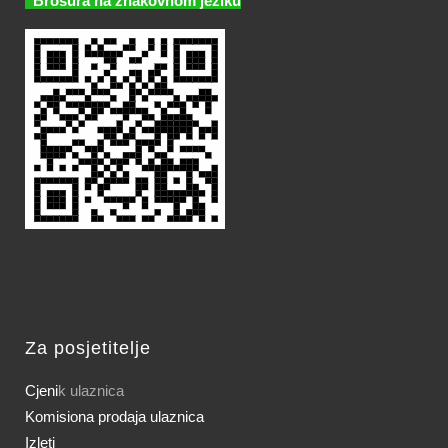
Brošura na znakovnom jeziku
Za posjetitelje
Cjeni
k ulaznica
Komisiona prodaja ulaznica
Izleti