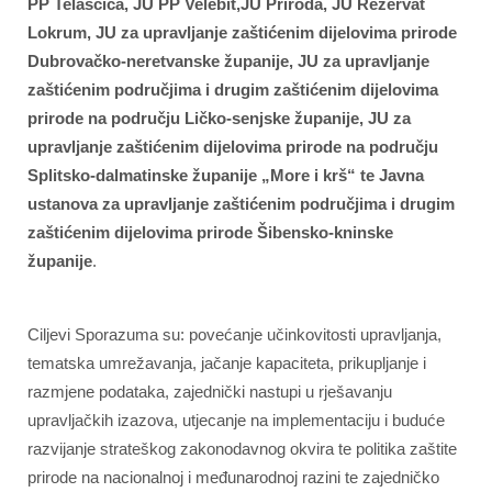
PP Telašćica, JU PP Velebit,JU Priroda, JU Rezervat
Lokrum, JU za upravljanje zaštićenim dijelovima prirode
Dubrovačko-neretvanske županije, JU za upravljanje
zaštićenim područjima i drugim zaštićenim dijelovima
prirode na području Ličko-senjske županije, JU za
upravljanje zaštićenim dijelovima prirode na području
Splitsko-dalmatinske županije „More i krš“ te Javna
ustanova za upravljanje zaštićenim područjima i drugim
zaštićenim dijelovima prirode Šibensko-kninske
županije
.
Ciljevi Sporazuma su: povećanje učinkovitosti upravljanja,
tematska umrežavanja, jačanje kapaciteta, prikupljanje i
razmjene podataka, zajednički nastupi u rješavanju
upravljačkih izazova, utjecanje na implementaciju i buduće
razvijanje strateškog zakonodavnog okvira te politika zaštite
prirode na nacionalnoj i međunarodnoj razini te zajedničko