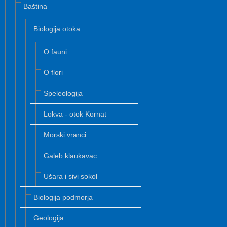
Baština
Biologija otoka
O fauni
O flori
Speleologija
Lokva - otok Kornat
Morski vranci
Galeb klaukavac
Ušara i sivi sokol
Biologija podmorja
Geologija