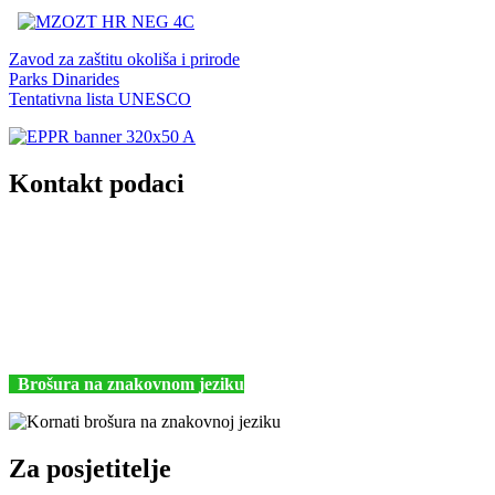
Zavod za zaštitu okoliša i prirode
Parks Dinarides
Tentativna lista UNESCO
Kontakt podaci
JU Nacionalni park Kornati
Butina 2
22243 Murter
Hrvatska
+385 (22) 435740
kornati@np-kornati.hr
Brošura na znakovnom jeziku
Za posjetitelje