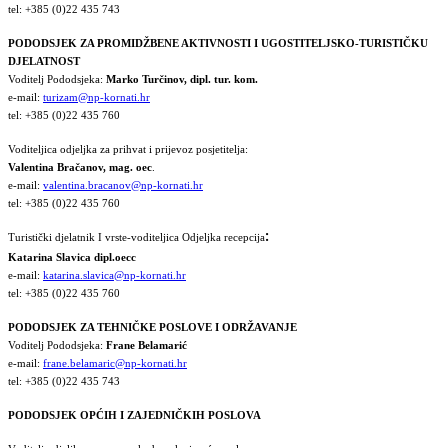
tel: +385 (0)22 435 743
PODODSJEK ZA PROMIDŽBENE AKTIVNOSTI I UGOSTITELJSKO-TURISTIČKU
DJELATNOST
Voditelj Pododsjeka:
Marko Turčinov, dipl. tur. kom.
e-mail:
turizam@np-kornati.hr
tel: +385 (0)22 435 760
Voditeljica odjeljka za prihvat i prijevoz posjetitelja:
Valentina Bračanov, mag. oec
.
e-mail:
valentina.bracanov@np-kornati.hr
tel: +385 (0)22 435 760
:
Turistički djelatnik I vrste-voditeljica Odjeljka recepcija
Katarina Slavica dipl.oecc
e-mail:
katarina.slavica@np-kornati.hr
tel: +385 (0)22 435 760
PODODSJEK ZA TEHNIČKE POSLOVE I ODRŽAVANJE
Voditelj Pododsjeka:
Frane Belamarić
e-mail:
frane.belamaric@np-kornati.hr
tel: +385 (0)22 435 743
PODODSJEK OPĆIH I ZAJEDNIČKIH POSLOVA