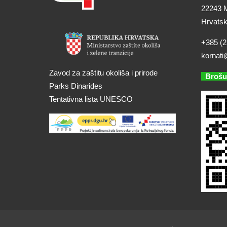
22243 M
Hrvats
+385 (2
kornati
Zavod za zaštitu okoliša i prirode
Brošu
Parks Dinarides
Tentativna lista UNESCO