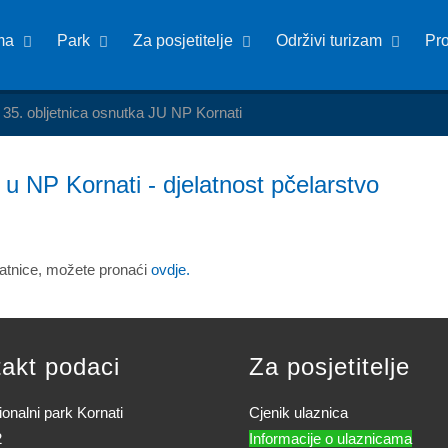
ma
Park
Za posjetitelje
Održivi turizam
Pr
 35. obljetnica osnutka JU NP Kornati
u NP Kornati - djelatnost pčelarstvo
latnice, možete pronaći
ovdje.
akt podaci
Za posjetitelje
onalni park Kornati
Cjenik ulaznica
2
Informacije o ulaznicama