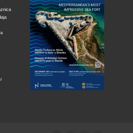
aznica
daja
ca
u