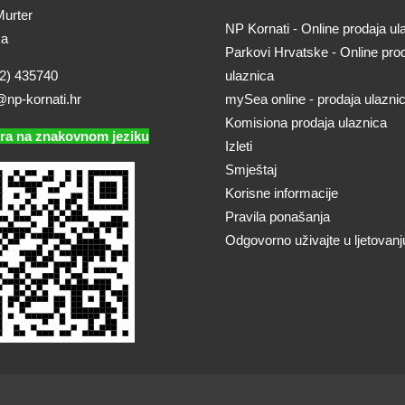
urter
NP Kornati - Online prodaja ul
ka
Parkovi Hrvatske - Online pro
2) 435740
ulaznica
@np-kornati.hr
mySea online - prodaja ulazni
Komisiona prodaja ulaznica
ra na znakovnom jeziku
Izleti
Smještaj
Korisne informacije
Pravila ponašanja
Odgovorno uživajte u ljetovanj