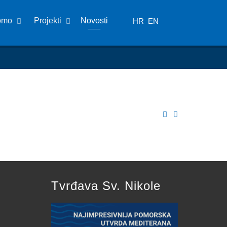
omo
Projekti
Novosti
HR
EN
Tvrđava Sv. Nikole