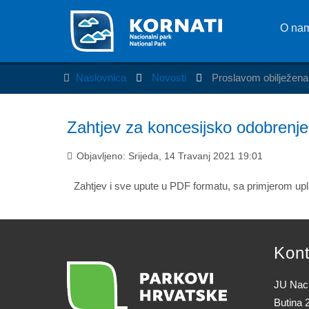
O na
Naslovnica
Novosti
Proslavom obilježena
Zahtjev za koncesijsko odobrenje 
Objavljeno: Srijeda, 14 Travanj 2021 19:01
Zahtjev i sve upute u PDF formatu, sa primjerom up
Kont
JU Naci
Butina 