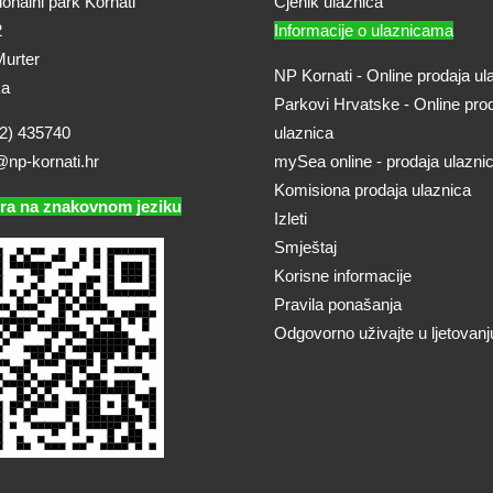
onalni park Kornati
Cjenik ulaznica
2
Informacije o ulaznicama
urter
NP Kornati - Online prodaja ul
ka
Parkovi Hrvatske - Online pro
2) 435740
ulaznica
@np-kornati.hr
mySea online - prodaja ulazni
Komisiona prodaja ulaznica
ra na znakovnom jeziku
Izleti
Smještaj
Korisne informacije
Pravila ponašanja
Odgovorno uživajte u ljetovanj