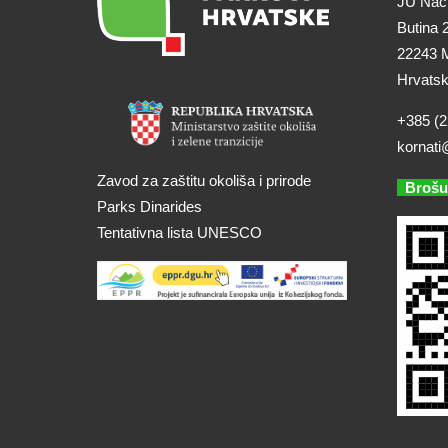
JU Naci
Butina 
22243 M
Hrvats
+385 (2
kornati
Zavod za zaštitu okoliša i prirode
Brošu
Parks Dinarides
Tentativna lista UNESCO