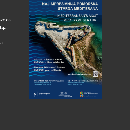
aznica
daja
ca
u