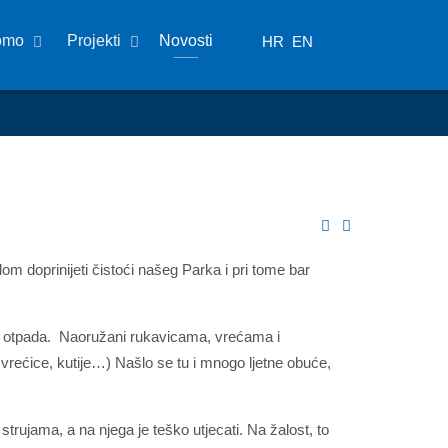
omo
Projekti
Novosti
HR
EN
m doprinijeti čistoći našeg Parka i pri tome bar
nog otpada. Naoružani rukavicama, vrećama i
, vrećice, kutije…) Našlo se tu i mnogo ljetne obuće,
rujama, a na njega je teško utjecati. Na žalost, to