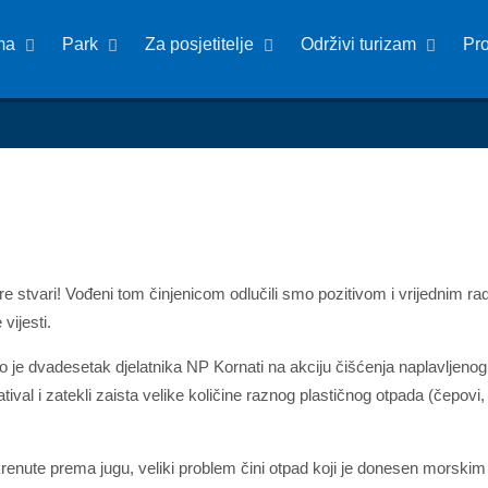
ma
Park
Za posjetitelje
Održivi turizam
Pr
stvari! Vođeni tom činjenicom odlučili smo pozitivom i vrijednim rado
 vijesti.
lo je dvadesetak djelatnika NP Kornati na akciju čišćenja naplavlje
tival i zatekli zaista velike količine raznog plastičnog otpada (čepovi
nute prema jugu, veliki problem čini otpad koji je donesen morskim st