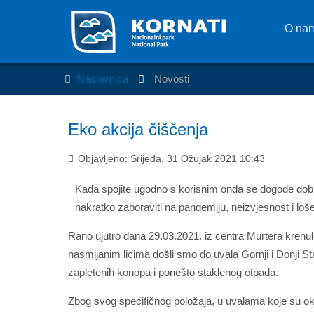
O na
Naslovnica
Novosti
Eko akcija čiščenja
Objavljeno: Srijeda, 31 Ožujak 2021 10:43
Kada spojite ugodno s korisnim onda se dogode dobre 
nakratko zaboraviti na pandemiju, neizvjesnost i loše
Rano ujutro dana 29.03.2021. iz centra Murtera krenu
nasmijanim licima došli smo do uvala Gornji i Donji Sta
zapletenih konopa i ponešto staklenog otpada.
Zbog svog specifičnog položaja, u uvalama koje su okre