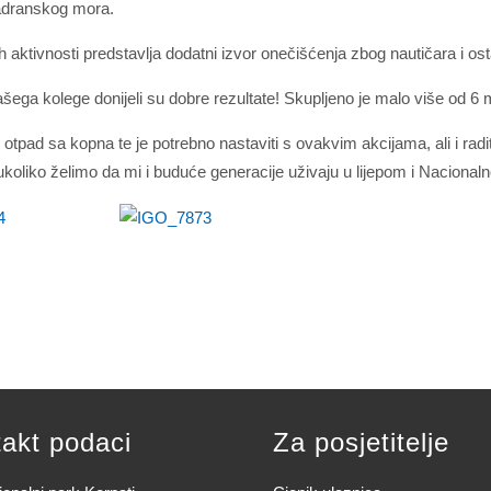
Jadranskog mora.
aktivnosti predstavlja dodatni izvor onečišćenja zbog nautičara i os
ašega kolege donijeli su dobre rezultate! Skupljeno je malo više od 6
oniti otpad sa kopna te je potrebno nastaviti s ovakvim akcijama, ali i 
ukoliko želimo da mi i buduće generacije uživaju u lijepom i Naciona
akt podaci
Za posjetitelje