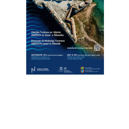
ry tickets
ckets
ONSIBLY