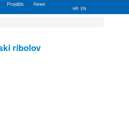
Projects
News
HR
EN
ki ribolov