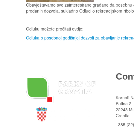
Obavještavamo sve zainteresirane građane da posebnu go
prodanih dozvola, sukladno Odluci o rekreacijskom ribolo
Odluku možete pročitati ovdje:
Odluka o posebnoj godišnjoj dozvoli za obavljanje rekrea
Con
Kornati N
Butina 2
22243 Mu
Croatia
+385 (22
State Institute for Nature Protection
kornati
@n