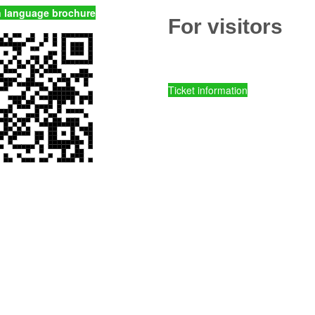
n language brochure
For visitors
Ticket prices and fees
Ticket information
Kornati National Park - Online ent
Parks of Croatia - Online entry ti
mySea online - entry tickets
Spots of comission ticket sales
Tours
Accommodations
Useful information
Rules of conduct
ENJOY YOUR VACATION RESP