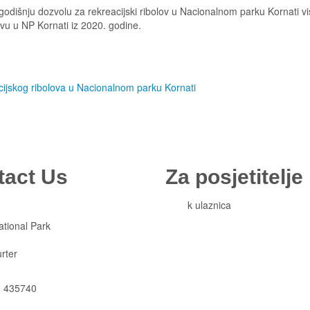
dišnju dozvolu za rekreacijski ribolov u Nacionalnom parku Kornati v
vu u NP Kornati iz 2020. godine.
cijskog ribolova u Nacionalnom parku Kornati
tact Us
Za posjetitelje
Cjeni
k ulaznica
Komisiona prodaja ulaznica
ational Park
Izleti
Smještaj
rter
Korisne informacije
Pravila ponašanja
) 435740
Popis otoka
p-kornati.hr